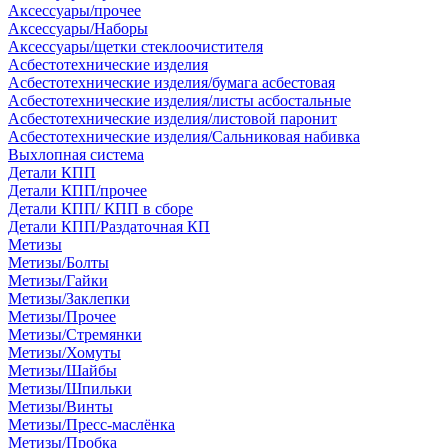
Аксессуары/прочее
Аксессуары/Наборы
Аксессуары/щетки стеклоочистителя
Асбестотехнические изделия
Асбестотехнические изделия/бумага асбестовая
Асбестотехнические изделия/листы асбостальные
Асбестотехнические изделия/листовой паронит
Асбестотехнические изделия/Сальниковая набивка
Выхлопная система
Детали КПП
Детали КПП/прочее
Детали КПП/ КПП в сборе
Детали КПП/Раздаточная КП
Метизы
Метизы/Болты
Метизы/Гайки
Метизы/Заклепки
Метизы/Прочее
Метизы/Стремянки
Метизы/Хомуты
Метизы/Шайбы
Метизы/Шпильки
Метизы/Винты
Метизы/Пресс-маслёнка
Метизы/Пробка