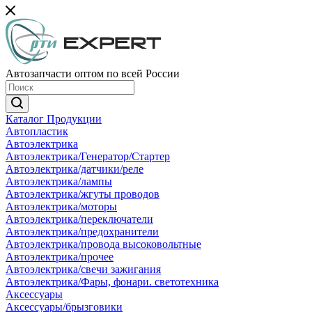
Автозапчасти оптом по всей России
Каталог Продукции
Автопластик
Автоэлектрика
Автоэлектрика/Генератор/Стартер
Автоэлектрика/датчики/реле
Автоэлектрика/лампы
Автоэлектрика/жгуты проводов
Автоэлектрика/моторы
Автоэлектрика/переключатели
Автоэлектрика/предохранители
Автоэлектрика/провода высоковольтные
Автоэлектрика/прочее
Автоэлектрика/свечи зажигания
Автоэлектрика/Фары, фонари. светотехника
Аксессуары
Аксессуары/брызговики