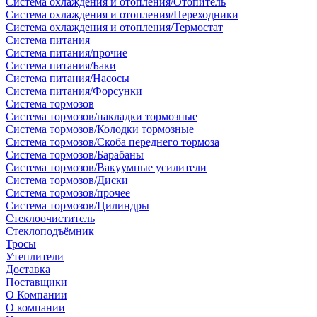
Система охлаждения и отопления/Отопитель
Система охлаждения и отопления/Переходники
Система охлаждения и отопления/Термостат
Система питания
Система питания/прочие
Система питания/Баки
Система питания/Насосы
Система питания/Форсунки
Система тормозов
Система тормозов/накладки тормозные
Система тормозов/Колодки тормозные
Система тормозов/Скоба переднего тормоза
Система тормозов/Барабаны
Система тормозов/Вакуумные усилители
Система тормозов/Диски
Система тормозов/прочее
Система тормозов/Цилиндры
Стеклоочиститель
Стеклоподъёмник
Тросы
Утеплители
Доставка
Поставщики
О Компании
О компании