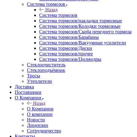
Система тормозов
Назад
Система тормозов
Система тормозов/накладки тормозные
Система тормозов/Колодки тормозные
Система тормозов/Скоба переднего тормоза
Система тормозов/Барабаны
Система тормозов/Вакуумные усилители
Система тормозов/Диски
Система тормозов/прочее
Система тормозов/Цилиндры
Стеклоочиститель
Стеклоподъёмник
Тросы
Утеплители
Доставка
Поставщики
О Компании
Назад
О Компании
О компании
Новости
Лицензии
Сотрудничество
Контакты