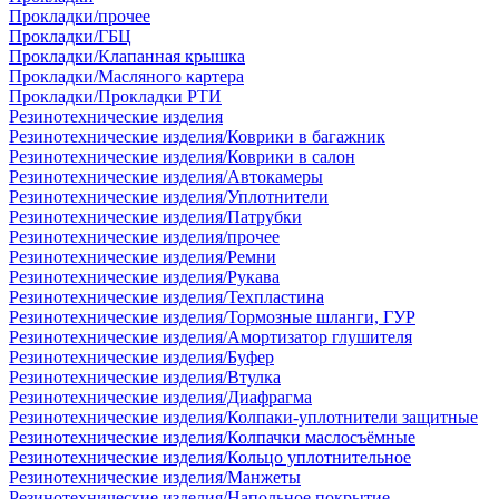
Прокладки/прочее
Прокладки/ГБЦ
Прокладки/Клапанная крышка
Прокладки/Масляного картера
Прокладки/Прокладки РТИ
Резинотехнические изделия
Резинотехнические изделия/Коврики в багажник
Резинотехнические изделия/Коврики в салон
Резинотехнические изделия/Автокамеры
Резинотехнические изделия/Уплотнители
Резинотехнические изделия/Патрубки
Резинотехнические изделия/прочее
Резинотехнические изделия/Ремни
Резинотехнические изделия/Рукава
Резинотехнические изделия/Техпластина
Резинотехнические изделия/Тормозные шланги, ГУР
Резинотехнические изделия/Амортизатор глушителя
Резинотехнические изделия/Буфер
Резинотехнические изделия/Втулка
Резинотехнические изделия/Диафрагма
Резинотехнические изделия/Колпаки-уплотнители защитные
Резинотехнические изделия/Колпачки маслосъёмные
Резинотехнические изделия/Кольцо уплотнительное
Резинотехнические изделия/Манжеты
Резинотехнические изделия/Напольное покрытие