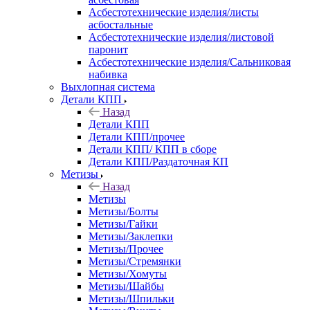
Асбестотехнические изделия/листы
асбостальные
Асбестотехнические изделия/листовой
паронит
Асбестотехнические изделия/Сальниковая
набивка
Выхлопная система
Детали КПП
Назад
Детали КПП
Детали КПП/прочее
Детали КПП/ КПП в сборе
Детали КПП/Раздаточная КП
Метизы
Назад
Метизы
Метизы/Болты
Метизы/Гайки
Метизы/Заклепки
Метизы/Прочее
Метизы/Стремянки
Метизы/Хомуты
Метизы/Шайбы
Метизы/Шпильки