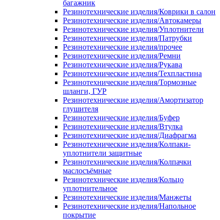
багажник
Резинотехнические изделия/Коврики в салон
Резинотехнические изделия/Автокамеры
Резинотехнические изделия/Уплотнители
Резинотехнические изделия/Патрубки
Резинотехнические изделия/прочее
Резинотехнические изделия/Ремни
Резинотехнические изделия/Рукава
Резинотехнические изделия/Техпластина
Резинотехнические изделия/Тормозные
шланги, ГУР
Резинотехнические изделия/Амортизатор
глушителя
Резинотехнические изделия/Буфер
Резинотехнические изделия/Втулка
Резинотехнические изделия/Диафрагма
Резинотехнические изделия/Колпаки-
уплотнители защитные
Резинотехнические изделия/Колпачки
маслосъёмные
Резинотехнические изделия/Кольцо
уплотнительное
Резинотехнические изделия/Манжеты
Резинотехнические изделия/Напольное
покрытие