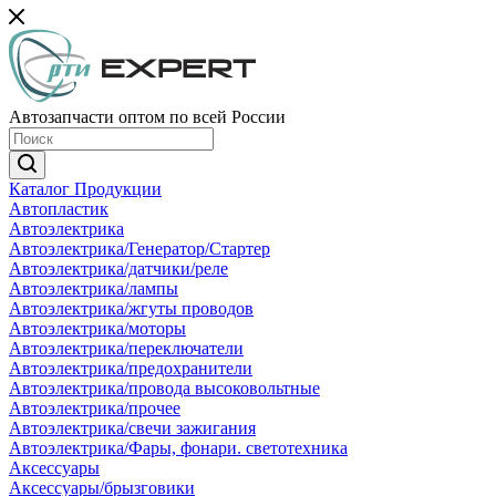
Автозапчасти оптом по всей России
Каталог Продукции
Автопластик
Автоэлектрика
Автоэлектрика/Генератор/Стартер
Автоэлектрика/датчики/реле
Автоэлектрика/лампы
Автоэлектрика/жгуты проводов
Автоэлектрика/моторы
Автоэлектрика/переключатели
Автоэлектрика/предохранители
Автоэлектрика/провода высоковольтные
Автоэлектрика/прочее
Автоэлектрика/свечи зажигания
Автоэлектрика/Фары, фонари. светотехника
Аксессуары
Аксессуары/брызговики