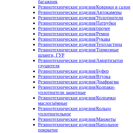
багажник
Резинотехнические изделия/Коврики в салон
Резинотехнические изделия/Автокамеры
Резинотехнические изделия/Уплотнители
Резинотехнические изделия/Патрубки
Резинотехнические изделия/прочее
Резинотехнические изделия/Ремни
Резинотехнические изделия/Рукава
Резинотехнические изделия/Техпластина
Резинотехнические изделия/Тормозные
шланги, ГУР
Резинотехнические изделия/Амортизатор
глушителя
Резинотехнические изделия/Буфер
Резинотехнические изделия/Втулка
Резинотехнические изделия/Диафрагма
Резинотехнические изделия/Колпаки-
уплотнители защитные
Резинотехнические изделия/Колпачки
маслосъёмные
Резинотехнические изделия/Кольцо
уплотнительное
Резинотехнические изделия/Манжеты
Резинотехнические изделия/Напольное
покрытие