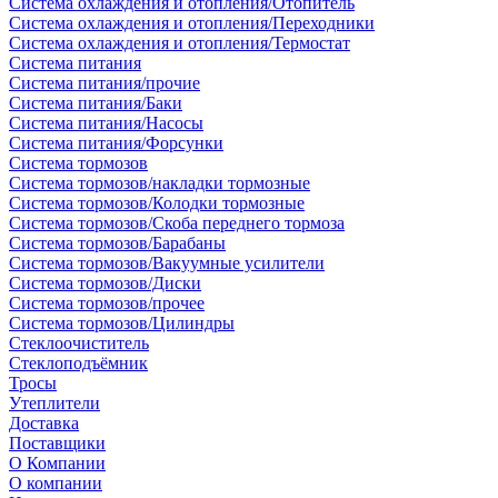
Система охлаждения и отопления/Отопитель
Система охлаждения и отопления/Переходники
Система охлаждения и отопления/Термостат
Система питания
Система питания/прочие
Система питания/Баки
Система питания/Насосы
Система питания/Форсунки
Система тормозов
Система тормозов/накладки тормозные
Система тормозов/Колодки тормозные
Система тормозов/Скоба переднего тормоза
Система тормозов/Барабаны
Система тормозов/Вакуумные усилители
Система тормозов/Диски
Система тормозов/прочее
Система тормозов/Цилиндры
Стеклоочиститель
Стеклоподъёмник
Тросы
Утеплители
Доставка
Поставщики
О Компании
О компании