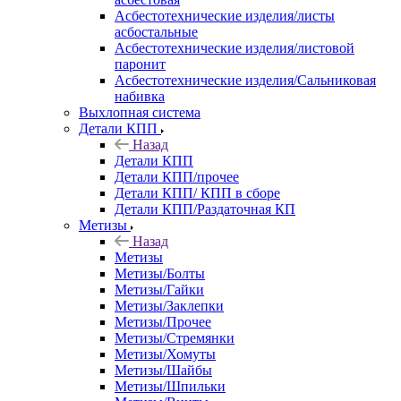
Асбестотехнические изделия/листы
асбостальные
Асбестотехнические изделия/листовой
паронит
Асбестотехнические изделия/Сальниковая
набивка
Выхлопная система
Детали КПП
Назад
Детали КПП
Детали КПП/прочее
Детали КПП/ КПП в сборе
Детали КПП/Раздаточная КП
Метизы
Назад
Метизы
Метизы/Болты
Метизы/Гайки
Метизы/Заклепки
Метизы/Прочее
Метизы/Стремянки
Метизы/Хомуты
Метизы/Шайбы
Метизы/Шпильки