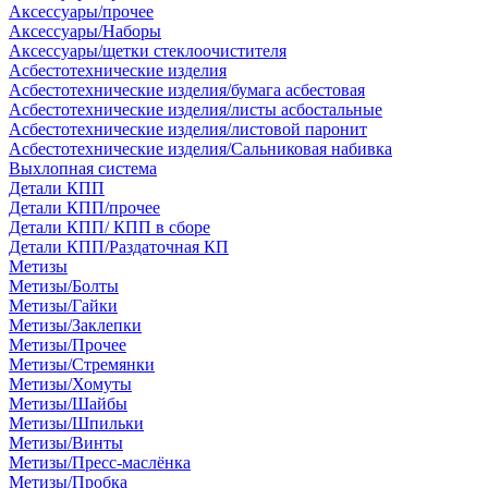
Аксессуары/прочее
Аксессуары/Наборы
Аксессуары/щетки стеклоочистителя
Асбестотехнические изделия
Асбестотехнические изделия/бумага асбестовая
Асбестотехнические изделия/листы асбостальные
Асбестотехнические изделия/листовой паронит
Асбестотехнические изделия/Сальниковая набивка
Выхлопная система
Детали КПП
Детали КПП/прочее
Детали КПП/ КПП в сборе
Детали КПП/Раздаточная КП
Метизы
Метизы/Болты
Метизы/Гайки
Метизы/Заклепки
Метизы/Прочее
Метизы/Стремянки
Метизы/Хомуты
Метизы/Шайбы
Метизы/Шпильки
Метизы/Винты
Метизы/Пресс-маслёнка
Метизы/Пробка