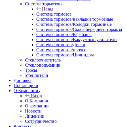
Система тормозов
Назад
Система тормозов
Система тормозов/накладки тормозные
Система тормозов/Колодки тормозные
Система тормозов/Скоба переднего тормоза
Система тормозов/Барабаны
Система тормозов/Вакуумные усилители
Система тормозов/Диски
Система тормозов/прочее
Система тормозов/Цилиндры
Стеклоочиститель
Стеклоподъёмник
Тросы
Утеплители
Доставка
Поставщики
О Компании
Назад
О Компании
О компании
Новости
Лицензии
Сотрудничество
Контакты