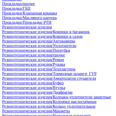
Прокладки/прочее
Прокладки/ГБЦ
Прокладки/Клапанная крышка
Прокладки/Масляного картера
Прокладки/Прокладки РТИ
Резинотехнические изделия
Резинотехнические изделия/Коврики в багажник
Резинотехнические изделия/Коврики в салон
Резинотехнические изделия/Автокамеры
Резинотехнические изделия/Уплотнители
Резинотехнические изделия/Патрубки
Резинотехнические изделия/прочее
Резинотехнические изделия/Ремни
Резинотехнические изделия/Рукава
Резинотехнические изделия/Техпластина
Резинотехнические изделия/Тормозные шланги, ГУР
Резинотехнические изделия/Амортизатор глушителя
Резинотехнические изделия/Буфер
Резинотехнические изделия/Втулка
Резинотехнические изделия/Диафрагма
Резинотехнические изделия/Колпаки-уплотнители защитные
Резинотехнические изделия/Колпачки маслосъёмные
Резинотехнические изделия/Кольцо уплотнительное
Резинотехнические изделия/Манжеты
Резинотехнические изделия/Напольное покрытие