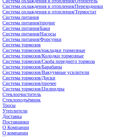
Система охлаждения и отопления/Отопитель
Система охлаждения и отопления/Переходники
Система охлаждения и отопления/Термостат
Система питания
Система питания/прочие
Система питания/Баки
Система питания/Насосы
Система питания/Форсунки
Система тормозов
Система тормозов/накладки тормозные
Система тормозов/Колодки тормозные
Система тормозов/Скоба переднего тормоза
Система тормозов/Барабаны
Система тормозов/Вакуумные усилители
Система тормозов/Диски
Система тормозов/прочее
Система тормозов/Цилиндры
Стеклоочиститель
Стеклоподъёмник
Тросы
Утеплители
Доставка
Поставщики
О Компании
О компании