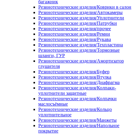
багажник
Резинотехнические изделия/Коврики в салон
Резинотехнические изделия/Автокамеры
Резинотехнические изделия/Уплотнители
Резинотехнические изделия/Патрубки
Резинотехнические изделия/прочее
Резинотехнические изделия/Ремни
Резинотехнические изделия/Рукава
Резинотехнические изделия/Техпластина
Резинотехнические изделия/Тормозные
шланги, ГУР
Резинотехнические изделия/Амортизатор
глушителя
Резинотехнические изделия/Буфер
Резинотехнические изделия/Втулка
Резинотехнические изделия/Диафрагма
Резинотехнические изделия/Колпаки-
уплотнители защитные
Резинотехнические изделия/Колпачки
маслосъёмные
Резинотехнические изделия/Кольцо
уплотнительное
Резинотехнические изделия/Манжеты
Резинотехнические изделия/Напольное
покрытие