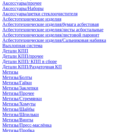
Аксессуары/прочее
Аксессуары/Наборы
Аксессуары/щетки стеклоочистителя
Асбестотехнические изделия
Асбестотехнические изделия/бумага асбестовая
Асбестотехнические изделия/листы асбостальные
Асбестотехнические изделия/листовой паронит
Асбестотехнические изделия/Сальниковая набивка
Выхлопная система
Детали КПП
Детали КПП/прочее
Детали КПП/ КПП в сборе
Детали КПП/Раздаточная КП
Метизы
Метизы/Болты
Метизы/Гайки
Метизы/Заклепки
Метизы/Прочее
Метизы/Стремянки
Метизы/Хомуты
Метизы/Шайбы
Метизы/Шпильки
Метизы/Винты
Метизы/Пресс-маслёнка
Метизы/Пробка