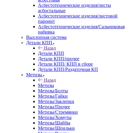
Асбестотехнические изделия/листы
асбостальные
Асбестотехнические изделия/листовой
паронит
Асбестотехнические изделия/Сальниковая
набивка
Выхлопная система
Детали КПП
Назад
Детали КПП
Детали КПП/прочее
Детали КПП/ КПП в сборе
Детали КПП/Раздаточная КП
Метизы
Назад
Метизы
Метизы/Болты
Метизы/Гайки
Метизы/Заклепки
Метизы/Прочее
Метизы/Стремянки
Метизы/Хомуты
Метизы/Шайбы
Метизы/Шпильки