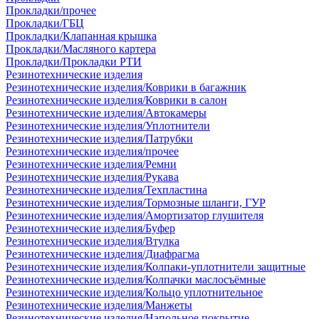
Прокладки/прочее
Прокладки/ГБЦ
Прокладки/Клапанная крышка
Прокладки/Масляного картера
Прокладки/Прокладки РТИ
Резинотехнические изделия
Резинотехнические изделия/Коврики в багажник
Резинотехнические изделия/Коврики в салон
Резинотехнические изделия/Автокамеры
Резинотехнические изделия/Уплотнители
Резинотехнические изделия/Патрубки
Резинотехнические изделия/прочее
Резинотехнические изделия/Ремни
Резинотехнические изделия/Рукава
Резинотехнические изделия/Техпластина
Резинотехнические изделия/Тормозные шланги, ГУР
Резинотехнические изделия/Амортизатор глушителя
Резинотехнические изделия/Буфер
Резинотехнические изделия/Втулка
Резинотехнические изделия/Диафрагма
Резинотехнические изделия/Колпаки-уплотнители защитные
Резинотехнические изделия/Колпачки маслосъёмные
Резинотехнические изделия/Кольцо уплотнительное
Резинотехнические изделия/Манжеты
Резинотехнические изделия/Напольное покрытие