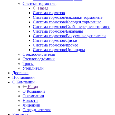
Система тормозов
Назад
Система тормозов
Система тормозов/накладки тормозные
Система тормозов/Колодки тормозные
Система тормозов/Скоба переднего тормоза
Система тормозов/Барабаны
Система тормозов/Вакуумные усилители
Система тормозов/Диски
Система тормозов/прочее
Система тормозов/Цилиндры
Стеклоочиститель
Стеклоподъёмник
Тросы
Утеплители
Доставка
Поставщики
О Компании
Назад
О Компании
О компании
Новости
Лицензии
Сотрудничество
Контакты