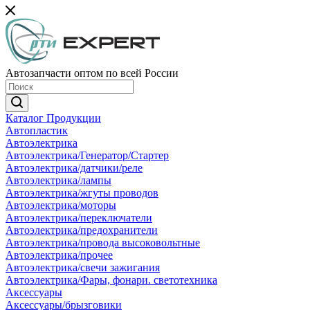
Автозапчасти оптом по всей России
Каталог Продукции
Автопластик
Автоэлектрика
Автоэлектрика/Генератор/Стартер
Автоэлектрика/датчики/реле
Автоэлектрика/лампы
Автоэлектрика/жгуты проводов
Автоэлектрика/моторы
Автоэлектрика/переключатели
Автоэлектрика/предохранители
Автоэлектрика/провода высоковольтные
Автоэлектрика/прочее
Автоэлектрика/свечи зажигания
Автоэлектрика/Фары, фонари. светотехника
Аксессуары
Аксессуары/брызговики