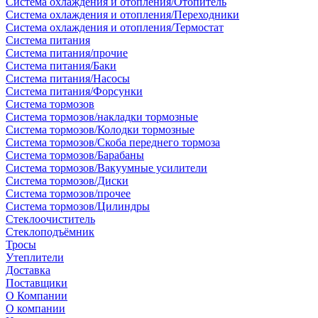
Система охлаждения и отопления/Отопитель
Система охлаждения и отопления/Переходники
Система охлаждения и отопления/Термостат
Система питания
Система питания/прочие
Система питания/Баки
Система питания/Насосы
Система питания/Форсунки
Система тормозов
Система тормозов/накладки тормозные
Система тормозов/Колодки тормозные
Система тормозов/Скоба переднего тормоза
Система тормозов/Барабаны
Система тормозов/Вакуумные усилители
Система тормозов/Диски
Система тормозов/прочее
Система тормозов/Цилиндры
Стеклоочиститель
Стеклоподъёмник
Тросы
Утеплители
Доставка
Поставщики
О Компании
О компании