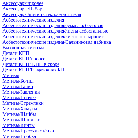
Аксессуары/прочее
Аксессуары/Наборы
Аксессуары/щетки стеклоочистителя
Асбестотехнические изделия
Асбестотехнические изделия/бумага асбестовая
Асбестотехнические изделия/листы асбостальные
Асбестотехнические изделия/листовой паронит
Асбестотехнические изделия/Сальниковая набивка
Выхлопная система
Детали КПП
Детали КПП/прочее
Детали КПП/ КПП в сборе
Детали КПП/Раздаточная КП
Метизы
Метизы/Болты
Метизы/Гайки
Метизы/Заклепки
Метизы/Прочее
Метизы/Стремянки
Метизы/Хомуты
Метизы/Шайбы
Метизы/Шпильки
Метизы/Винты
Метизы/Пресс-маслёнка
Метизы/Пробка