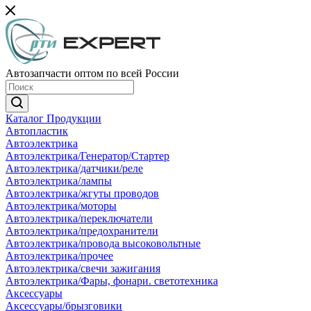
Автозапчасти оптом по всей России
Каталог Продукции
Автопластик
Автоэлектрика
Автоэлектрика/Генератор/Стартер
Автоэлектрика/датчики/реле
Автоэлектрика/лампы
Автоэлектрика/жгуты проводов
Автоэлектрика/моторы
Автоэлектрика/переключатели
Автоэлектрика/предохранители
Автоэлектрика/провода высоковольтные
Автоэлектрика/прочее
Автоэлектрика/свечи зажигания
Автоэлектрика/Фары, фонари. светотехника
Аксессуары
Аксессуары/брызговики