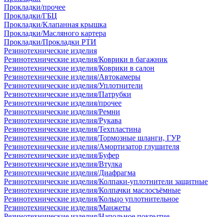
Прокладки/прочее
Прокладки/ГБЦ
Прокладки/Клапанная крышка
Прокладки/Масляного картера
Прокладки/Прокладки РТИ
Резинотехнические изделия
Резинотехнические изделия/Коврики в багажник
Резинотехнические изделия/Коврики в салон
Резинотехнические изделия/Автокамеры
Резинотехнические изделия/Уплотнители
Резинотехнические изделия/Патрубки
Резинотехнические изделия/прочее
Резинотехнические изделия/Ремни
Резинотехнические изделия/Рукава
Резинотехнические изделия/Техпластина
Резинотехнические изделия/Тормозные шланги, ГУР
Резинотехнические изделия/Амортизатор глушителя
Резинотехнические изделия/Буфер
Резинотехнические изделия/Втулка
Резинотехнические изделия/Диафрагма
Резинотехнические изделия/Колпаки-уплотнители защитные
Резинотехнические изделия/Колпачки маслосъёмные
Резинотехнические изделия/Кольцо уплотнительное
Резинотехнические изделия/Манжеты
Резинотехнические изделия/Напольное покрытие