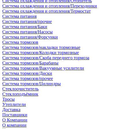
Система охлаждения и отопления/Отопитель
Система охлаждения и отопления/Переходники
Система охлаждения и отопления/Термостат
Система питания
Система питания/прочие
Система питания/Баки
Система питания/Насосы
Система питания/Форсунки
Система тормозов
Система тормозов/накладки тормозные
Система тормозов/Колодки тормозные
Система тормозов/Скоба переднего тормоза
Система тормозов/Барабаны
Система тормозов/Вакуумные усилители
Система тормозов/Диски
Система тормозов/прочее
Система тормозов/Цилиндры
Стеклоочиститель
Стеклоподъёмник
Тросы
Утеплители
Доставка
Поставщики
О Компании
О компании