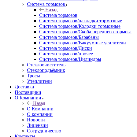
Система тормозов
Назад
Система тормозов
Система тормозов/накладки тормозные
Система тормозов/Колодки тормозные
Система тормозов/Скоба переднего тормоза
Система тормозов/Барабаны
Система тормозов/Вакуумные усилители
Система тормозов/Диски
Система тормозов/прочее
Система тормозов/Цилиндры
Стеклоочиститель
Стеклоподъёмник
Тросы
Утеплители
Доставка
Поставщики
О Компании
Назад
О Компании
О компании
Новости
Лицензии
Сотрудничество
Контакты