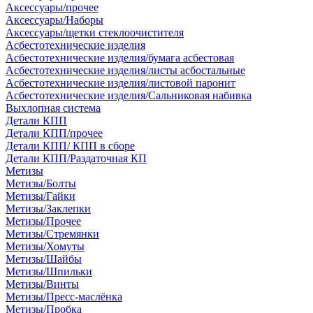
Аксессуары/прочее
Аксессуары/Наборы
Аксессуары/щетки стеклоочистителя
Асбестотехнические изделия
Асбестотехнические изделия/бумага асбестовая
Асбестотехнические изделия/листы асбостальные
Асбестотехнические изделия/листовой паронит
Асбестотехнические изделия/Сальниковая набивка
Выхлопная система
Детали КПП
Детали КПП/прочее
Детали КПП/ КПП в сборе
Детали КПП/Раздаточная КП
Метизы
Метизы/Болты
Метизы/Гайки
Метизы/Заклепки
Метизы/Прочее
Метизы/Стремянки
Метизы/Хомуты
Метизы/Шайбы
Метизы/Шпильки
Метизы/Винты
Метизы/Пресс-маслёнка
Метизы/Пробка