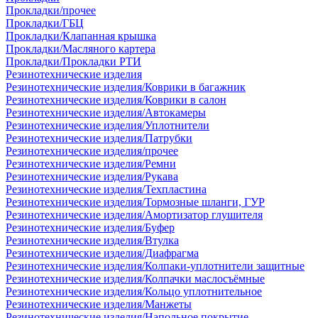
Прокладки/прочее
Прокладки/ГБЦ
Прокладки/Клапанная крышка
Прокладки/Масляного картера
Прокладки/Прокладки РТИ
Резинотехнические изделия
Резинотехнические изделия/Коврики в багажник
Резинотехнические изделия/Коврики в салон
Резинотехнические изделия/Автокамеры
Резинотехнические изделия/Уплотнители
Резинотехнические изделия/Патрубки
Резинотехнические изделия/прочее
Резинотехнические изделия/Ремни
Резинотехнические изделия/Рукава
Резинотехнические изделия/Техпластина
Резинотехнические изделия/Тормозные шланги, ГУР
Резинотехнические изделия/Амортизатор глушителя
Резинотехнические изделия/Буфер
Резинотехнические изделия/Втулка
Резинотехнические изделия/Диафрагма
Резинотехнические изделия/Колпаки-уплотнители защитные
Резинотехнические изделия/Колпачки маслосъёмные
Резинотехнические изделия/Кольцо уплотнительное
Резинотехнические изделия/Манжеты
Резинотехнические изделия/Напольное покрытие