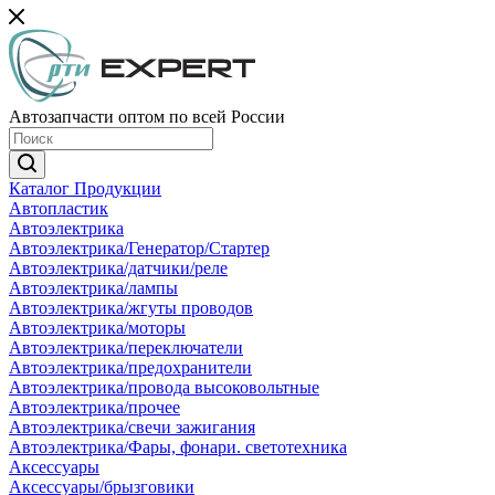
Автозапчасти оптом по всей России
Каталог Продукции
Автопластик
Автоэлектрика
Автоэлектрика/Генератор/Стартер
Автоэлектрика/датчики/реле
Автоэлектрика/лампы
Автоэлектрика/жгуты проводов
Автоэлектрика/моторы
Автоэлектрика/переключатели
Автоэлектрика/предохранители
Автоэлектрика/провода высоковольтные
Автоэлектрика/прочее
Автоэлектрика/свечи зажигания
Автоэлектрика/Фары, фонари. светотехника
Аксессуары
Аксессуары/брызговики