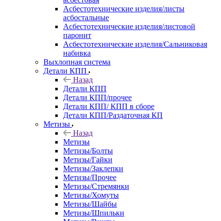
Асбестотехнические изделия/листы
асбостальные
Асбестотехнические изделия/листовой
паронит
Асбестотехнические изделия/Сальниковая
набивка
Выхлопная система
Детали КПП
Назад
Детали КПП
Детали КПП/прочее
Детали КПП/ КПП в сборе
Детали КПП/Раздаточная КП
Метизы
Назад
Метизы
Метизы/Болты
Метизы/Гайки
Метизы/Заклепки
Метизы/Прочее
Метизы/Стремянки
Метизы/Хомуты
Метизы/Шайбы
Метизы/Шпильки