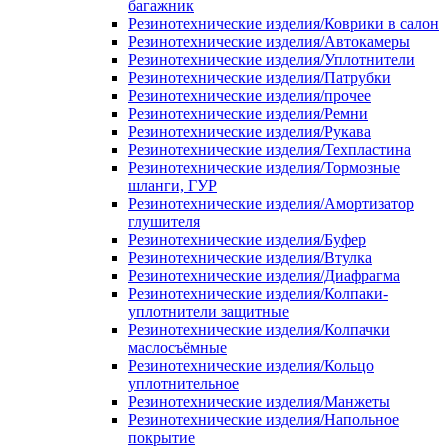
багажник
Резинотехнические изделия/Коврики в салон
Резинотехнические изделия/Автокамеры
Резинотехнические изделия/Уплотнители
Резинотехнические изделия/Патрубки
Резинотехнические изделия/прочее
Резинотехнические изделия/Ремни
Резинотехнические изделия/Рукава
Резинотехнические изделия/Техпластина
Резинотехнические изделия/Тормозные
шланги, ГУР
Резинотехнические изделия/Амортизатор
глушителя
Резинотехнические изделия/Буфер
Резинотехнические изделия/Втулка
Резинотехнические изделия/Диафрагма
Резинотехнические изделия/Колпаки-
уплотнители защитные
Резинотехнические изделия/Колпачки
маслосъёмные
Резинотехнические изделия/Кольцо
уплотнительное
Резинотехнические изделия/Манжеты
Резинотехнические изделия/Напольное
покрытие