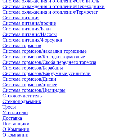
Система охлаждения и отопления/Отопитель
Система охлаждения и отопления/Переходники
Система охлаждения и отопления/Термостат
Система питания
Система питания/прочие
Система питания/Баки
Система питания/Насосы
Система питания/Форсунки
Система тормозов
Система тормозов/накладки тормозные
Система тормозов/Колодки тормозные
Система тормозов/Скоба переднего тормоза
Система тормозов/Барабаны
Система тормозов/Вакуумные усилители
Система тормозов/Диски
Система тормозов/прочее
Система тормозов/Цилиндры
Стеклоочиститель
Стеклоподъёмник
Тросы
Утеплители
Доставка
Поставщики
О Компании
О компании