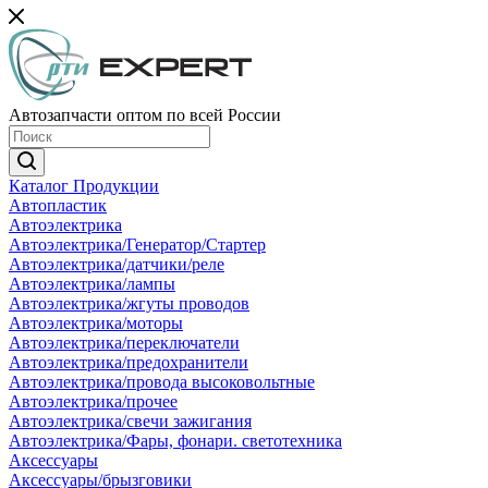
Автозапчасти оптом по всей России
Каталог Продукции
Автопластик
Автоэлектрика
Автоэлектрика/Генератор/Стартер
Автоэлектрика/датчики/реле
Автоэлектрика/лампы
Автоэлектрика/жгуты проводов
Автоэлектрика/моторы
Автоэлектрика/переключатели
Автоэлектрика/предохранители
Автоэлектрика/провода высоковольтные
Автоэлектрика/прочее
Автоэлектрика/свечи зажигания
Автоэлектрика/Фары, фонари. светотехника
Аксессуары
Аксессуары/брызговики