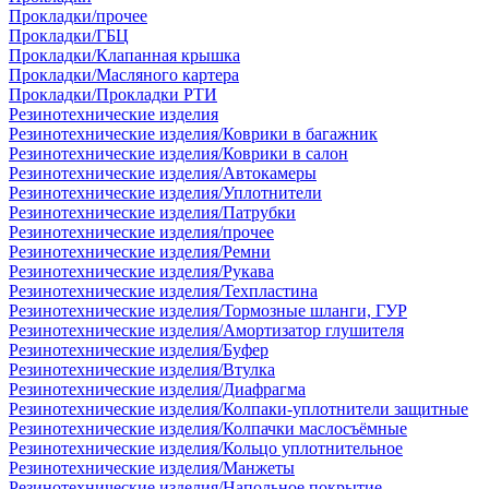
Прокладки/прочее
Прокладки/ГБЦ
Прокладки/Клапанная крышка
Прокладки/Масляного картера
Прокладки/Прокладки РТИ
Резинотехнические изделия
Резинотехнические изделия/Коврики в багажник
Резинотехнические изделия/Коврики в салон
Резинотехнические изделия/Автокамеры
Резинотехнические изделия/Уплотнители
Резинотехнические изделия/Патрубки
Резинотехнические изделия/прочее
Резинотехнические изделия/Ремни
Резинотехнические изделия/Рукава
Резинотехнические изделия/Техпластина
Резинотехнические изделия/Тормозные шланги, ГУР
Резинотехнические изделия/Амортизатор глушителя
Резинотехнические изделия/Буфер
Резинотехнические изделия/Втулка
Резинотехнические изделия/Диафрагма
Резинотехнические изделия/Колпаки-уплотнители защитные
Резинотехнические изделия/Колпачки маслосъёмные
Резинотехнические изделия/Кольцо уплотнительное
Резинотехнические изделия/Манжеты
Резинотехнические изделия/Напольное покрытие