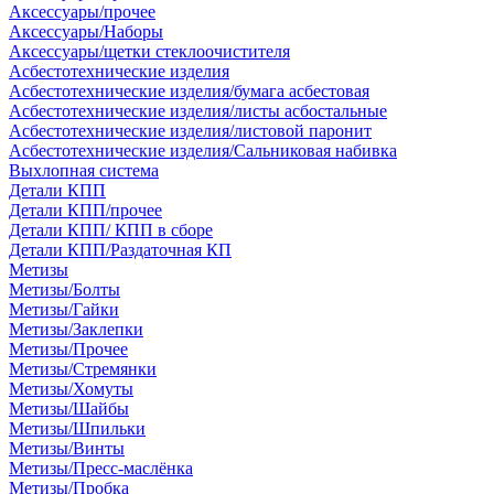
Аксессуары/прочее
Аксессуары/Наборы
Аксессуары/щетки стеклоочистителя
Асбестотехнические изделия
Асбестотехнические изделия/бумага асбестовая
Асбестотехнические изделия/листы асбостальные
Асбестотехнические изделия/листовой паронит
Асбестотехнические изделия/Сальниковая набивка
Выхлопная система
Детали КПП
Детали КПП/прочее
Детали КПП/ КПП в сборе
Детали КПП/Раздаточная КП
Метизы
Метизы/Болты
Метизы/Гайки
Метизы/Заклепки
Метизы/Прочее
Метизы/Стремянки
Метизы/Хомуты
Метизы/Шайбы
Метизы/Шпильки
Метизы/Винты
Метизы/Пресс-маслёнка
Метизы/Пробка