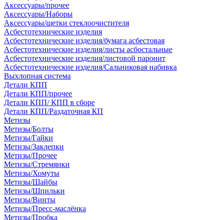
Аксессуары/прочее
Аксессуары/Наборы
Аксессуары/щетки стеклоочистителя
Асбестотехнические изделия
Асбестотехнические изделия/бумага асбестовая
Асбестотехнические изделия/листы асбостальные
Асбестотехнические изделия/листовой паронит
Асбестотехнические изделия/Сальниковая набивка
Выхлопная система
Детали КПП
Детали КПП/прочее
Детали КПП/ КПП в сборе
Детали КПП/Раздаточная КП
Метизы
Метизы/Болты
Метизы/Гайки
Метизы/Заклепки
Метизы/Прочее
Метизы/Стремянки
Метизы/Хомуты
Метизы/Шайбы
Метизы/Шпильки
Метизы/Винты
Метизы/Пресс-маслёнка
Метизы/Пробка