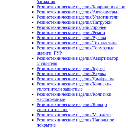
багажник
Резинотехнические изделия/Коврики в салон
Резинотехнические изделия/Автокамеры
Резинотехнические изделия/Уплотнители
Резинотехнические изделия/Патрубки
Резинотехнические изделия/прочее
Резинотехнические изделия/Ремни
Резинотехнические изделия/Рукава
Резинотехнические изделия/Техпластина
Резинотехнические изделия/Тормозные
шланги, ГУР
Резинотехнические изделия/Амортизатор
глушителя
Резинотехнические изделия/Буфер
Резинотехнические изделия/Втулка
Резинотехнические изделия/Диафрагма
Резинотехнические изделия/Колпаки-
уплотнители защитные
Резинотехнические изделия/Колпачки
маслосъёмные
Резинотехнические изделия/Кольцо
уплотнительное
Резинотехнические изделия/Манжеты
Резинотехнические изделия/Напольное
покрытие