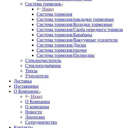
Система тормозов
Назад
Система тормозов
Система тормозов/накладки тормозные
Система тормозов/Колодки тормозные
Система тормозов/Скоба переднего тормоза
Система тормозов/Барабаны
Система тормозов/Вакуумные усилители
Система тормозов/Диски
Система тормозов/прочее
Система тормозов/Цилиндры
Стеклоочиститель
Стеклоподъёмник
Тросы
Утеплители
Доставка
Поставщики
О Компании
Назад
О Компании
О компании
Новости
Лицензии
Сотрудничество
Контакты