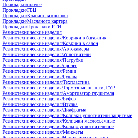
Прокладки/прочее
Прокладки/ГБЦ
Прокладки/Клапанная крышка
Прокладки/Масляного картера
Прокладки/Прокладки РТИ
Резинотехнические изделия
Резинотехнические изделия/Коврики в багажник
Резинотехнические изделия/Коврики в салон
Резинотехнические изделия/Автокамеры
Резинотехнические изделия/Уплотнители
Резинотехнические изделия/Патрубки
Резинотехнические изделия/прочее
Резинотехнические изделия/Ремни
Резинотехнические изделия/Рукава
Резинотехнические изделия/Техпластина
Резинотехнические изделия/Тормозные шланги, ГУР
Резинотехнические изделия/Амортизатор глушителя
Резинотехнические изделия/Буфер
Резинотехнические изделия/Втулка
Резинотехнические изделия/Диафрагма
Резинотехнические изделия/Колпаки-уплотнители защитные
Резинотехнические изделия/Колпачки маслосъёмные
Резинотехнические изделия/Кольцо уплотнительное
Резинотехнические изделия/Манжеты
Резинотехнические изделия/Напольное покрытие