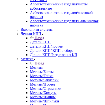
Асбестотехнические изделия/листы
асбостальные
Асбестотехнические изделия/листовой
паронит
Асбестотехнические изделия/Сальниковая
набивка
Выхлопная система
Детали КПП
Назад
Детали КПП
Детали КПП/прочее
Детали КПП/ КПП в сборе
Детали КПП/Раздаточная КП
Метизы
Назад
Метизы
Метизы/Болты
Метизы/Гайки
Метизы/Заклепки
Метизы/Прочее
Метизы/Стремянки
Метизы/Хомуты
Метизы/Шайбы
Метизы/Шпильки