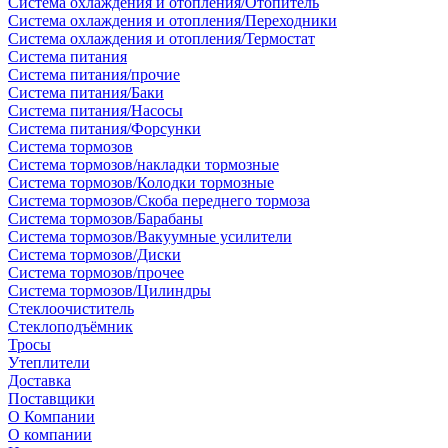
Система охлаждения и отопления/Отопитель
Система охлаждения и отопления/Переходники
Система охлаждения и отопления/Термостат
Система питания
Система питания/прочие
Система питания/Баки
Система питания/Насосы
Система питания/Форсунки
Система тормозов
Система тормозов/накладки тормозные
Система тормозов/Колодки тормозные
Система тормозов/Скоба переднего тормоза
Система тормозов/Барабаны
Система тормозов/Вакуумные усилители
Система тормозов/Диски
Система тормозов/прочее
Система тормозов/Цилиндры
Стеклоочиститель
Стеклоподъёмник
Тросы
Утеплители
Доставка
Поставщики
О Компании
О компании