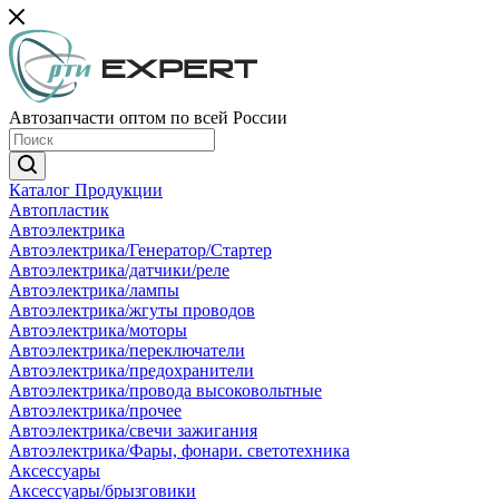
Автозапчасти оптом по всей России
Каталог Продукции
Автопластик
Автоэлектрика
Автоэлектрика/Генератор/Стартер
Автоэлектрика/датчики/реле
Автоэлектрика/лампы
Автоэлектрика/жгуты проводов
Автоэлектрика/моторы
Автоэлектрика/переключатели
Автоэлектрика/предохранители
Автоэлектрика/провода высоковольтные
Автоэлектрика/прочее
Автоэлектрика/свечи зажигания
Автоэлектрика/Фары, фонари. светотехника
Аксессуары
Аксессуары/брызговики