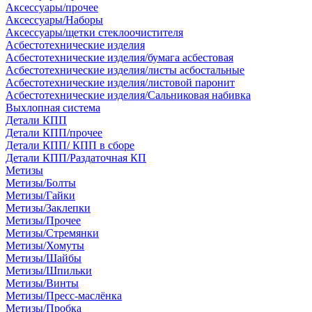
Аксессуары/прочее
Аксессуары/Наборы
Аксессуары/щетки стеклоочистителя
Асбестотехнические изделия
Асбестотехнические изделия/бумага асбестовая
Асбестотехнические изделия/листы асбостальные
Асбестотехнические изделия/листовой паронит
Асбестотехнические изделия/Сальниковая набивка
Выхлопная система
Детали КПП
Детали КПП/прочее
Детали КПП/ КПП в сборе
Детали КПП/Раздаточная КП
Метизы
Метизы/Болты
Метизы/Гайки
Метизы/Заклепки
Метизы/Прочее
Метизы/Стремянки
Метизы/Хомуты
Метизы/Шайбы
Метизы/Шпильки
Метизы/Винты
Метизы/Пресс-маслёнка
Метизы/Пробка