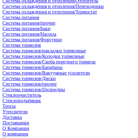
Система охлаждения и отопления/Отопитель
Система охлаждения и отопления/Переходники
Система охлаждения и отопления/Термостат
Система питания
Система питания/прочие
Система питания/Баки
Система питания/Насосы
Система питания/Форсунки
Система тормозов
Система тормозов/накладки тормозные
Система тормозов/Колодки тормозные
Система тормозов/Скоба переднего тормоза
Система тормозов/Барабаны
Система тормозов/Вакуумные усилители
Система тормозов/Диски
Система тормозов/прочее
Система тормозов/Цилиндры
Стеклоочиститель
Стеклоподъёмник
Тросы
Утеплители
Доставка
Поставщики
О Компании
О компании