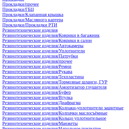
Прокладки/прочее
Прокладки/ГБЦ
Прокладки/Клапанная крышка
Прокладки/Масляного картера
Прокладки/Прокладки РТИ
Резинотехнические изделия
Резинотехнические изделия/Коврики в багажник
Резинотехнические изделия/Коврики в салон
Резинотехнические изделия/Автокамеры
Резинотехнические изделия/Уплотнители
Резинотехнические изделия/Патрубки
Резинотехнические изделия/прочее
Резинотехнические изделия/Ремни
Резинотехнические изделия/Рукава
Резинотехнические изделия/Техпластина
Резинотехнические изделия/Тормозные шланги, ГУР
Резинотехнические изделия/Амортизатор глушителя
Резинотехнические изделия/Буфер
Резинотехнические изделия/Втулка
Резинотехнические изделия/Диафрагма
Резинотехнические изделия/Колпаки-уплотнители защитные
Резинотехнические изделия/Колпачки маслосъёмные
Резинотехнические изделия/Кольцо уплотнительное
Резинотехнические изделия/Манжеты
Резинотехнические изделия/Напольное покрытие