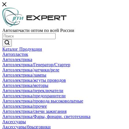
Автозапчасти оптом по всей России
Каталог Продукции
Автопластик
Автоэлектрика
Автоэлектрика/Генератор/Стартер
Автоэлектрика/датчики/реле
Автоэлектрика/лампы
Автоэлектрика/жгуты проводов
Автоэлектрика/моторы
Автоэлектрика/переключатели
Автоэлектрика/предохранители
Автоэлектрика/провода высоковольтные
Автоэлектрика/прочее
Автоэлектрика/свечи зажигания
Автоэлектрика/Фары, фонари. светотехника
Аксессуары
Аксессуары/брызговики