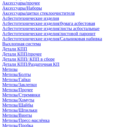
Аксессуары/прочее
Аксессуары/Наборы
Аксессуары/щетки стеклоочистителя
Асбестотехнические изделия
Асбестотехнические изделия/бумага асбестовая
Асбестотехнические изделия/листы асбостальные
Асбестотехнические изделия/листовой паронит
Асбестотехнические изделия/Сальниковая набивка
Выхлопная система
Детали КПП
Детали КПП/прочее
Детали КПП/ КПП в сборе
Детали КПП/Раздаточная КП
Метизы
Метизы/Болты
Метизы/Гайки
Метизы/Заклепки
Метизы/Прочее
Метизы/Стремянки
Метизы/Хомуты
Метизы/Шайбы
Метизы/Шпильки
Метизы/Винты
Метизы/Пресс-маслёнка
Метизы/Пробка