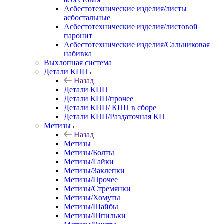
Асбестотехнические изделия/листы
асбостальные
Асбестотехнические изделия/листовой
паронит
Асбестотехнические изделия/Сальниковая
набивка
Выхлопная система
Детали КПП
Назад
Детали КПП
Детали КПП/прочее
Детали КПП/ КПП в сборе
Детали КПП/Раздаточная КП
Метизы
Назад
Метизы
Метизы/Болты
Метизы/Гайки
Метизы/Заклепки
Метизы/Прочее
Метизы/Стремянки
Метизы/Хомуты
Метизы/Шайбы
Метизы/Шпильки