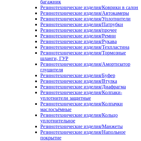
багажник
Резинотехнические изделия/Коврики в салон
Резинотехнические изделия/Автокамеры
Резинотехнические изделия/Уплотнители
Резинотехнические изделия/Патрубки
Резинотехнические изделия/прочее
Резинотехнические изделия/Ремни
Резинотехнические изделия/Рукава
Резинотехнические изделия/Техпластина
Резинотехнические изделия/Тормозные
шланги, ГУР
Резинотехнические изделия/Амортизатор
глушителя
Резинотехнические изделия/Буфер
Резинотехнические изделия/Втулка
Резинотехнические изделия/Диафрагма
Резинотехнические изделия/Колпаки-
уплотнители защитные
Резинотехнические изделия/Колпачки
маслосъёмные
Резинотехнические изделия/Кольцо
уплотнительное
Резинотехнические изделия/Манжеты
Резинотехнические изделия/Напольное
покрытие