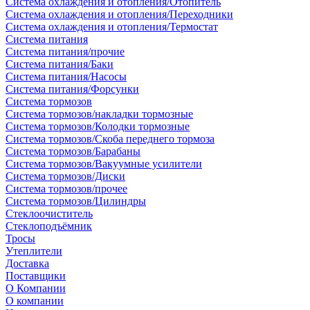
Система охлаждения и отопления/Отопитель
Система охлаждения и отопления/Переходники
Система охлаждения и отопления/Термостат
Система питания
Система питания/прочие
Система питания/Баки
Система питания/Насосы
Система питания/Форсунки
Система тормозов
Система тормозов/накладки тормозные
Система тормозов/Колодки тормозные
Система тормозов/Скоба переднего тормоза
Система тормозов/Барабаны
Система тормозов/Вакуумные усилители
Система тормозов/Диски
Система тормозов/прочее
Система тормозов/Цилиндры
Стеклоочиститель
Стеклоподъёмник
Тросы
Утеплители
Доставка
Поставщики
О Компании
О компании