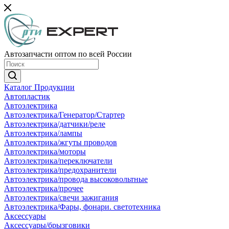
Автозапчасти оптом по всей России
Каталог Продукции
Автопластик
Автоэлектрика
Автоэлектрика/Генератор/Стартер
Автоэлектрика/датчики/реле
Автоэлектрика/лампы
Автоэлектрика/жгуты проводов
Автоэлектрика/моторы
Автоэлектрика/переключатели
Автоэлектрика/предохранители
Автоэлектрика/провода высоковольтные
Автоэлектрика/прочее
Автоэлектрика/свечи зажигания
Автоэлектрика/Фары, фонари. светотехника
Аксессуары
Аксессуары/брызговики