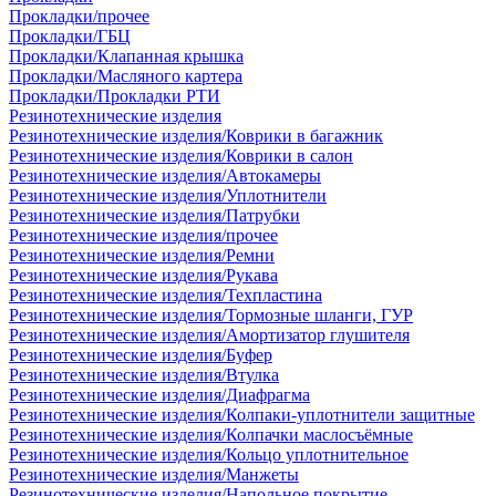
Прокладки/прочее
Прокладки/ГБЦ
Прокладки/Клапанная крышка
Прокладки/Масляного картера
Прокладки/Прокладки РТИ
Резинотехнические изделия
Резинотехнические изделия/Коврики в багажник
Резинотехнические изделия/Коврики в салон
Резинотехнические изделия/Автокамеры
Резинотехнические изделия/Уплотнители
Резинотехнические изделия/Патрубки
Резинотехнические изделия/прочее
Резинотехнические изделия/Ремни
Резинотехнические изделия/Рукава
Резинотехнические изделия/Техпластина
Резинотехнические изделия/Тормозные шланги, ГУР
Резинотехнические изделия/Амортизатор глушителя
Резинотехнические изделия/Буфер
Резинотехнические изделия/Втулка
Резинотехнические изделия/Диафрагма
Резинотехнические изделия/Колпаки-уплотнители защитные
Резинотехнические изделия/Колпачки маслосъёмные
Резинотехнические изделия/Кольцо уплотнительное
Резинотехнические изделия/Манжеты
Резинотехнические изделия/Напольное покрытие