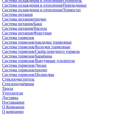
Система охлаждения и отопления/Отопитель
Система охлаждения и отопления/Переходники
Система охлаждения и отопления/Термостат
Система питания
Система питания/прочие
Система питания/Баки
Система питания/Насосы
Система питания/Форсунки
Система тормозов
Система тормозов/накладки тормозные
Система тормозов/Колодки тормозные
Система тормозов/Скоба переднего тормоза
Система тормозов/Барабаны
Система тормозов/Вакуумные усилители
Система тормозов/Диски
Система тормозов/прочее
Система тормозов/Цилиндры
Стеклоочиститель
Стеклоподъёмник
Тросы
Утеплители
Доставка
Поставщики
О Компании
О компании