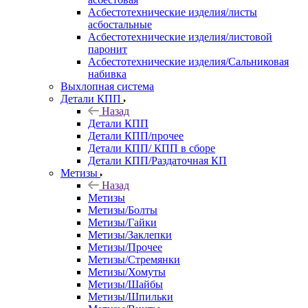
Асбестотехнические изделия/листы
асбостальные
Асбестотехнические изделия/листовой
паронит
Асбестотехнические изделия/Сальниковая
набивка
Выхлопная система
Детали КПП
Назад
Детали КПП
Детали КПП/прочее
Детали КПП/ КПП в сборе
Детали КПП/Раздаточная КП
Метизы
Назад
Метизы
Метизы/Болты
Метизы/Гайки
Метизы/Заклепки
Метизы/Прочее
Метизы/Стремянки
Метизы/Хомуты
Метизы/Шайбы
Метизы/Шпильки