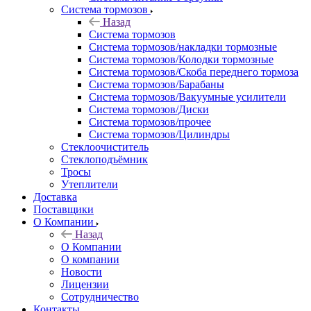
Система тормозов
Назад
Система тормозов
Система тормозов/накладки тормозные
Система тормозов/Колодки тормозные
Система тормозов/Скоба переднего тормоза
Система тормозов/Барабаны
Система тормозов/Вакуумные усилители
Система тормозов/Диски
Система тормозов/прочее
Система тормозов/Цилиндры
Стеклоочиститель
Стеклоподъёмник
Тросы
Утеплители
Доставка
Поставщики
О Компании
Назад
О Компании
О компании
Новости
Лицензии
Сотрудничество
Контакты