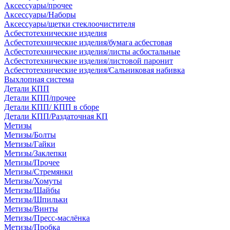
Аксессуары/прочее
Аксессуары/Наборы
Аксессуары/щетки стеклоочистителя
Асбестотехнические изделия
Асбестотехнические изделия/бумага асбестовая
Асбестотехнические изделия/листы асбостальные
Асбестотехнические изделия/листовой паронит
Асбестотехнические изделия/Сальниковая набивка
Выхлопная система
Детали КПП
Детали КПП/прочее
Детали КПП/ КПП в сборе
Детали КПП/Раздаточная КП
Метизы
Метизы/Болты
Метизы/Гайки
Метизы/Заклепки
Метизы/Прочее
Метизы/Стремянки
Метизы/Хомуты
Метизы/Шайбы
Метизы/Шпильки
Метизы/Винты
Метизы/Пресс-маслёнка
Метизы/Пробка