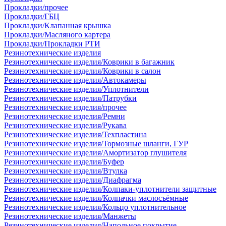
Прокладки/прочее
Прокладки/ГБЦ
Прокладки/Клапанная крышка
Прокладки/Масляного картера
Прокладки/Прокладки РТИ
Резинотехнические изделия
Резинотехнические изделия/Коврики в багажник
Резинотехнические изделия/Коврики в салон
Резинотехнические изделия/Автокамеры
Резинотехнические изделия/Уплотнители
Резинотехнические изделия/Патрубки
Резинотехнические изделия/прочее
Резинотехнические изделия/Ремни
Резинотехнические изделия/Рукава
Резинотехнические изделия/Техпластина
Резинотехнические изделия/Тормозные шланги, ГУР
Резинотехнические изделия/Амортизатор глушителя
Резинотехнические изделия/Буфер
Резинотехнические изделия/Втулка
Резинотехнические изделия/Диафрагма
Резинотехнические изделия/Колпаки-уплотнители защитные
Резинотехнические изделия/Колпачки маслосъёмные
Резинотехнические изделия/Кольцо уплотнительное
Резинотехнические изделия/Манжеты
Резинотехнические изделия/Напольное покрытие