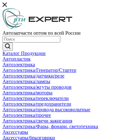
Автозапчасти оптом по всей России
Каталог Продукции
Автопластик
Автоэлектрика
Автоэлектрика/Генератор/Стартер
Автоэлектрика/датчики/реле
Автоэлектрика/лампы
Автоэлектрика/жгуты проводов
Автоэлектрика/моторы
Автоэлектрика/переключатели
Автоэлектрика/предохранители
Автоэлектрика/провода высоковольтные
Автоэлектрика/прочее
Автоэлектрика/свечи зажигания
Автоэлектрика/Фары, фонари. светотехника
Аксессуары
Аксессуары/брызговики