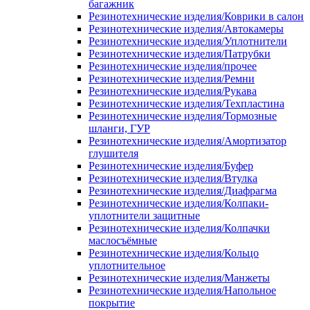
багажник
Резинотехнические изделия/Коврики в салон
Резинотехнические изделия/Автокамеры
Резинотехнические изделия/Уплотнители
Резинотехнические изделия/Патрубки
Резинотехнические изделия/прочее
Резинотехнические изделия/Ремни
Резинотехнические изделия/Рукава
Резинотехнические изделия/Техпластина
Резинотехнические изделия/Тормозные
шланги, ГУР
Резинотехнические изделия/Амортизатор
глушителя
Резинотехнические изделия/Буфер
Резинотехнические изделия/Втулка
Резинотехнические изделия/Диафрагма
Резинотехнические изделия/Колпаки-
уплотнители защитные
Резинотехнические изделия/Колпачки
маслосъёмные
Резинотехнические изделия/Кольцо
уплотнительное
Резинотехнические изделия/Манжеты
Резинотехнические изделия/Напольное
покрытие