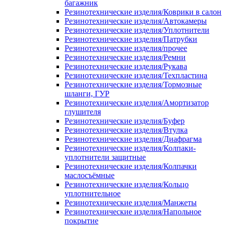
багажник
Резинотехнические изделия/Коврики в салон
Резинотехнические изделия/Автокамеры
Резинотехнические изделия/Уплотнители
Резинотехнические изделия/Патрубки
Резинотехнические изделия/прочее
Резинотехнические изделия/Ремни
Резинотехнические изделия/Рукава
Резинотехнические изделия/Техпластина
Резинотехнические изделия/Тормозные
шланги, ГУР
Резинотехнические изделия/Амортизатор
глушителя
Резинотехнические изделия/Буфер
Резинотехнические изделия/Втулка
Резинотехнические изделия/Диафрагма
Резинотехнические изделия/Колпаки-
уплотнители защитные
Резинотехнические изделия/Колпачки
маслосъёмные
Резинотехнические изделия/Кольцо
уплотнительное
Резинотехнические изделия/Манжеты
Резинотехнические изделия/Напольное
покрытие