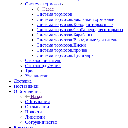
Система тормозов
Назад
Система тормозов
Система тормозов/накладки тормозные
Система тормозов/Колодки тормозные
Система тормозов/Скоба переднего тормоза
Система тормозов/Барабаны
Система тормозов/Вакуумные усилители
Система тормозов/Диски
Система тормозов/прочее
Система тормозов/Цилиндры
Стеклоочиститель
Стеклоподъёмник
Тросы
Утеплители
Доставка
Поставщики
О Компании
Назад
О Компании
О компании
Новости
Лицензии
Сотрудничество
Контакты