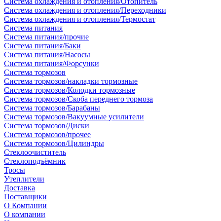
Система охлаждения и отопления/Отопитель
Система охлаждения и отопления/Переходники
Система охлаждения и отопления/Термостат
Система питания
Система питания/прочие
Система питания/Баки
Система питания/Насосы
Система питания/Форсунки
Система тормозов
Система тормозов/накладки тормозные
Система тормозов/Колодки тормозные
Система тормозов/Скоба переднего тормоза
Система тормозов/Барабаны
Система тормозов/Вакуумные усилители
Система тормозов/Диски
Система тормозов/прочее
Система тормозов/Цилиндры
Стеклоочиститель
Стеклоподъёмник
Тросы
Утеплители
Доставка
Поставщики
О Компании
О компании