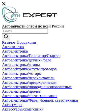
Автозапчасти оптом по всей России
Каталог Продукции
Автопластик
Автоэлектрика
Автоэлектрика/Генератор/Стартер
Автоэлектрика/датчики/реле
Автоэлектрика/лампы
Автоэлектрика/жгуты проводов
Автоэлектрика/моторы
Автоэлектрика/переключатели
Автоэлектрика/предохранители
Автоэлектрика/провода высоковольтные
Автоэлектрика/прочее
Автоэлектрика/свечи зажигания
Автоэлектрика/Фары, фонари. светотехника
Аксессуары
Аксессуары/брызговики