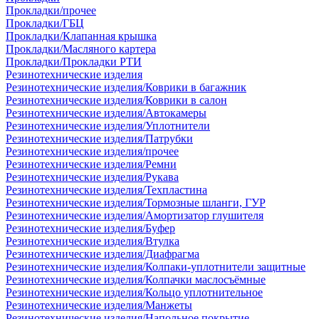
Прокладки/прочее
Прокладки/ГБЦ
Прокладки/Клапанная крышка
Прокладки/Масляного картера
Прокладки/Прокладки РТИ
Резинотехнические изделия
Резинотехнические изделия/Коврики в багажник
Резинотехнические изделия/Коврики в салон
Резинотехнические изделия/Автокамеры
Резинотехнические изделия/Уплотнители
Резинотехнические изделия/Патрубки
Резинотехнические изделия/прочее
Резинотехнические изделия/Ремни
Резинотехнические изделия/Рукава
Резинотехнические изделия/Техпластина
Резинотехнические изделия/Тормозные шланги, ГУР
Резинотехнические изделия/Амортизатор глушителя
Резинотехнические изделия/Буфер
Резинотехнические изделия/Втулка
Резинотехнические изделия/Диафрагма
Резинотехнические изделия/Колпаки-уплотнители защитные
Резинотехнические изделия/Колпачки маслосъёмные
Резинотехнические изделия/Кольцо уплотнительное
Резинотехнические изделия/Манжеты
Резинотехнические изделия/Напольное покрытие