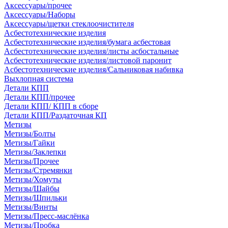
Аксессуары/прочее
Аксессуары/Наборы
Аксессуары/щетки стеклоочистителя
Асбестотехнические изделия
Асбестотехнические изделия/бумага асбестовая
Асбестотехнические изделия/листы асбостальные
Асбестотехнические изделия/листовой паронит
Асбестотехнические изделия/Сальниковая набивка
Выхлопная система
Детали КПП
Детали КПП/прочее
Детали КПП/ КПП в сборе
Детали КПП/Раздаточная КП
Метизы
Метизы/Болты
Метизы/Гайки
Метизы/Заклепки
Метизы/Прочее
Метизы/Стремянки
Метизы/Хомуты
Метизы/Шайбы
Метизы/Шпильки
Метизы/Винты
Метизы/Пресс-маслёнка
Метизы/Пробка