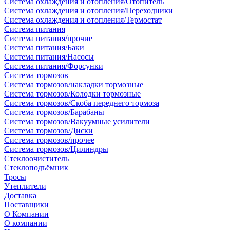
Система охлаждения и отопления/Отопитель
Система охлаждения и отопления/Переходники
Система охлаждения и отопления/Термостат
Система питания
Система питания/прочие
Система питания/Баки
Система питания/Насосы
Система питания/Форсунки
Система тормозов
Система тормозов/накладки тормозные
Система тормозов/Колодки тормозные
Система тормозов/Скоба переднего тормоза
Система тормозов/Барабаны
Система тормозов/Вакуумные усилители
Система тормозов/Диски
Система тормозов/прочее
Система тормозов/Цилиндры
Стеклоочиститель
Стеклоподъёмник
Тросы
Утеплители
Доставка
Поставщики
О Компании
О компании