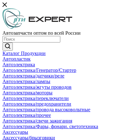
Автозапчасти оптом по всей России
Каталог Продукции
Автопластик
Автоэлектрика
Автоэлектрика/Генератор/Стартер
Автоэлектрика/датчики/реле
Автоэлектрика/лампы
Автоэлектрика/жгуты проводов
Автоэлектрика/моторы
Автоэлектрика/переключатели
Автоэлектрика/предохранители
Автоэлектрика/провода высоковольтные
Автоэлектрика/прочее
Автоэлектрика/свечи зажигания
Автоэлектрика/Фары, фонари. светотехника
Аксессуары
Аксессуары/брызговики