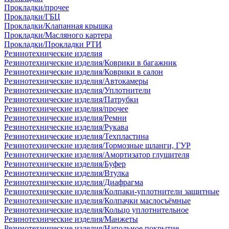
Прокладки/прочее
Прокладки/ГБЦ
Прокладки/Клапанная крышка
Прокладки/Масляного картера
Прокладки/Прокладки РТИ
Резинотехнические изделия
Резинотехнические изделия/Коврики в багажник
Резинотехнические изделия/Коврики в салон
Резинотехнические изделия/Автокамеры
Резинотехнические изделия/Уплотнители
Резинотехнические изделия/Патрубки
Резинотехнические изделия/прочее
Резинотехнические изделия/Ремни
Резинотехнические изделия/Рукава
Резинотехнические изделия/Техпластина
Резинотехнические изделия/Тормозные шланги, ГУР
Резинотехнические изделия/Амортизатор глушителя
Резинотехнические изделия/Буфер
Резинотехнические изделия/Втулка
Резинотехнические изделия/Диафрагма
Резинотехнические изделия/Колпаки-уплотнители защитные
Резинотехнические изделия/Колпачки маслосъёмные
Резинотехнические изделия/Кольцо уплотнительное
Резинотехнические изделия/Манжеты
Резинотехнические изделия/Напольное покрытие