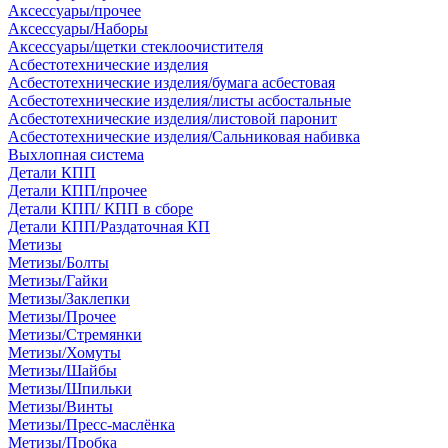
Аксессуары/прочее
Аксессуары/Наборы
Аксессуары/щетки стеклоочистителя
Асбестотехнические изделия
Асбестотехнические изделия/бумага асбестовая
Асбестотехнические изделия/листы асбостальные
Асбестотехнические изделия/листовой паронит
Асбестотехнические изделия/Сальниковая набивка
Выхлопная система
Детали КПП
Детали КПП/прочее
Детали КПП/ КПП в сборе
Детали КПП/Раздаточная КП
Метизы
Метизы/Болты
Метизы/Гайки
Метизы/Заклепки
Метизы/Прочее
Метизы/Стремянки
Метизы/Хомуты
Метизы/Шайбы
Метизы/Шпильки
Метизы/Винты
Метизы/Пресс-маслёнка
Метизы/Пробка