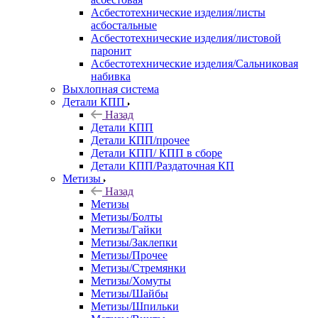
Асбестотехнические изделия/листы
асбостальные
Асбестотехнические изделия/листовой
паронит
Асбестотехнические изделия/Сальниковая
набивка
Выхлопная система
Детали КПП
Назад
Детали КПП
Детали КПП/прочее
Детали КПП/ КПП в сборе
Детали КПП/Раздаточная КП
Метизы
Назад
Метизы
Метизы/Болты
Метизы/Гайки
Метизы/Заклепки
Метизы/Прочее
Метизы/Стремянки
Метизы/Хомуты
Метизы/Шайбы
Метизы/Шпильки