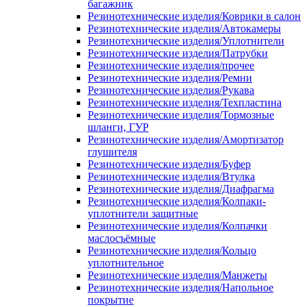
багажник
Резинотехнические изделия/Коврики в салон
Резинотехнические изделия/Автокамеры
Резинотехнические изделия/Уплотнители
Резинотехнические изделия/Патрубки
Резинотехнические изделия/прочее
Резинотехнические изделия/Ремни
Резинотехнические изделия/Рукава
Резинотехнические изделия/Техпластина
Резинотехнические изделия/Тормозные
шланги, ГУР
Резинотехнические изделия/Амортизатор
глушителя
Резинотехнические изделия/Буфер
Резинотехнические изделия/Втулка
Резинотехнические изделия/Диафрагма
Резинотехнические изделия/Колпаки-
уплотнители защитные
Резинотехнические изделия/Колпачки
маслосъёмные
Резинотехнические изделия/Кольцо
уплотнительное
Резинотехнические изделия/Манжеты
Резинотехнические изделия/Напольное
покрытие