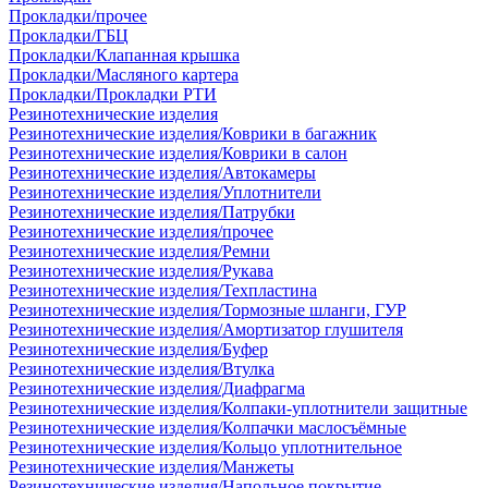
Прокладки/прочее
Прокладки/ГБЦ
Прокладки/Клапанная крышка
Прокладки/Масляного картера
Прокладки/Прокладки РТИ
Резинотехнические изделия
Резинотехнические изделия/Коврики в багажник
Резинотехнические изделия/Коврики в салон
Резинотехнические изделия/Автокамеры
Резинотехнические изделия/Уплотнители
Резинотехнические изделия/Патрубки
Резинотехнические изделия/прочее
Резинотехнические изделия/Ремни
Резинотехнические изделия/Рукава
Резинотехнические изделия/Техпластина
Резинотехнические изделия/Тормозные шланги, ГУР
Резинотехнические изделия/Амортизатор глушителя
Резинотехнические изделия/Буфер
Резинотехнические изделия/Втулка
Резинотехнические изделия/Диафрагма
Резинотехнические изделия/Колпаки-уплотнители защитные
Резинотехнические изделия/Колпачки маслосъёмные
Резинотехнические изделия/Кольцо уплотнительное
Резинотехнические изделия/Манжеты
Резинотехнические изделия/Напольное покрытие