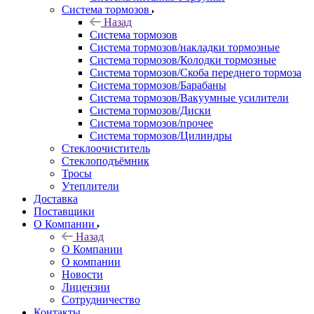
Система тормозов
Назад
Система тормозов
Система тормозов/накладки тормозные
Система тормозов/Колодки тормозные
Система тормозов/Скоба переднего тормоза
Система тормозов/Барабаны
Система тормозов/Вакуумные усилители
Система тормозов/Диски
Система тормозов/прочее
Система тормозов/Цилиндры
Стеклоочиститель
Стеклоподъёмник
Тросы
Утеплители
Доставка
Поставщики
О Компании
Назад
О Компании
О компании
Новости
Лицензии
Сотрудничество
Контакты