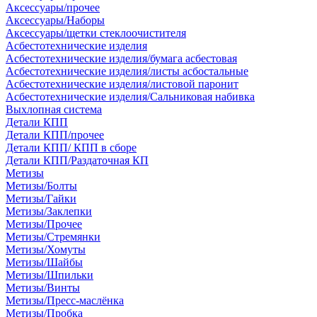
Аксессуары/прочее
Аксессуары/Наборы
Аксессуары/щетки стеклоочистителя
Асбестотехнические изделия
Асбестотехнические изделия/бумага асбестовая
Асбестотехнические изделия/листы асбостальные
Асбестотехнические изделия/листовой паронит
Асбестотехнические изделия/Сальниковая набивка
Выхлопная система
Детали КПП
Детали КПП/прочее
Детали КПП/ КПП в сборе
Детали КПП/Раздаточная КП
Метизы
Метизы/Болты
Метизы/Гайки
Метизы/Заклепки
Метизы/Прочее
Метизы/Стремянки
Метизы/Хомуты
Метизы/Шайбы
Метизы/Шпильки
Метизы/Винты
Метизы/Пресс-маслёнка
Метизы/Пробка