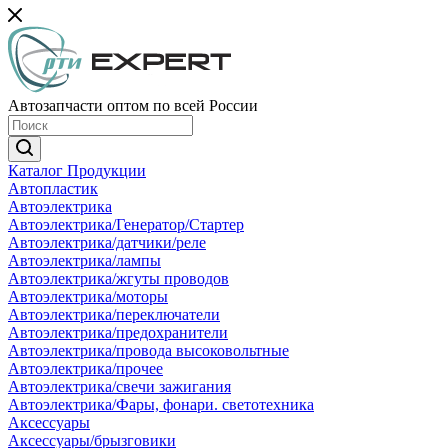
Автозапчасти оптом по всей России
Каталог Продукции
Автопластик
Автоэлектрика
Автоэлектрика/Генератор/Стартер
Автоэлектрика/датчики/реле
Автоэлектрика/лампы
Автоэлектрика/жгуты проводов
Автоэлектрика/моторы
Автоэлектрика/переключатели
Автоэлектрика/предохранители
Автоэлектрика/провода высоковольтные
Автоэлектрика/прочее
Автоэлектрика/свечи зажигания
Автоэлектрика/Фары, фонари. светотехника
Аксессуары
Аксессуары/брызговики