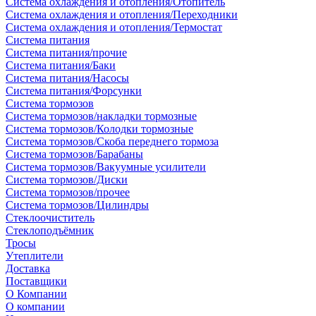
Система охлаждения и отопления/Отопитель
Система охлаждения и отопления/Переходники
Система охлаждения и отопления/Термостат
Система питания
Система питания/прочие
Система питания/Баки
Система питания/Насосы
Система питания/Форсунки
Система тормозов
Система тормозов/накладки тормозные
Система тормозов/Колодки тормозные
Система тормозов/Скоба переднего тормоза
Система тормозов/Барабаны
Система тормозов/Вакуумные усилители
Система тормозов/Диски
Система тормозов/прочее
Система тормозов/Цилиндры
Стеклоочиститель
Стеклоподъёмник
Тросы
Утеплители
Доставка
Поставщики
О Компании
О компании