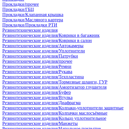
Прокладки/прочее
Прокладки/ГБЦ
Прокладки/Клапанная крышка
Прокладки/Масляного картера
Прокладки/Прокладки РТИ
Резинотехнические изделия
Резинотехнические изделия/Коврики в багажник
Резинотехнические изделия/Коврики в салон
Резинотехнические изделия/Автокамеры
Резинотехнические изделия/Уплотнители
Резинотехнические изделия/Патрубки
Резинотехнические изделия/прочее
Резинотехнические изделия/Ремни
Резинотехнические изделия/Рукава
Резинотехнические изделия/Техпластина
Резинотехнические изделия/Тормозные шланги, ГУР
Резинотехнические изделия/Амортизатор глушителя
Резинотехнические изделия/Буфер
Резинотехнические изделия/Втулка
Резинотехнические изделия/Диафрагма
Резинотехнические изделия/Колпаки-уплотнители защитные
Резинотехнические изделия/Колпачки маслосъёмные
Резинотехнические изделия/Кольцо уплотнительное
Резинотехнические изделия/Манжеты
Резинотехнические изделия/Напольное покрытие