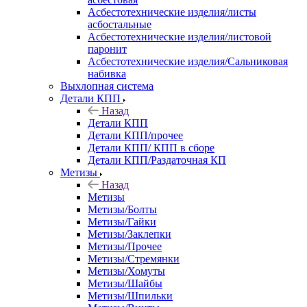
Асбестотехнические изделия/листы
асбостальные
Асбестотехнические изделия/листовой
паронит
Асбестотехнические изделия/Сальниковая
набивка
Выхлопная система
Детали КПП
Назад
Детали КПП
Детали КПП/прочее
Детали КПП/ КПП в сборе
Детали КПП/Раздаточная КП
Метизы
Назад
Метизы
Метизы/Болты
Метизы/Гайки
Метизы/Заклепки
Метизы/Прочее
Метизы/Стремянки
Метизы/Хомуты
Метизы/Шайбы
Метизы/Шпильки