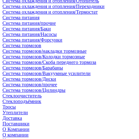
Система охлаждения и отопления/Отопитель
Система охлаждения и отопления/Переходники
Система охлаждения и отопления/Термостат
Система питания
Система питания/прочие
Система питания/Баки
Система питания/Насосы
Система питания/Форсунки
Система тормозов
Система тормозов/накладки тормозные
Система тормозов/Колодки тормозные
Система тормозов/Скоба переднего тормоза
Система тормозов/Барабаны
Система тормозов/Вакуумные усилители
Система тормозов/Диски
Система тормозов/прочее
Система тормозов/Цилиндры
Стеклоочиститель
Стеклоподъёмник
Тросы
Утеплители
Доставка
Поставщики
О Компании
О компании