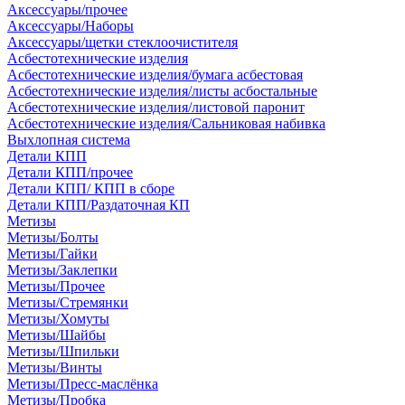
Аксессуары/прочее
Аксессуары/Наборы
Аксессуары/щетки стеклоочистителя
Асбестотехнические изделия
Асбестотехнические изделия/бумага асбестовая
Асбестотехнические изделия/листы асбостальные
Асбестотехнические изделия/листовой паронит
Асбестотехнические изделия/Сальниковая набивка
Выхлопная система
Детали КПП
Детали КПП/прочее
Детали КПП/ КПП в сборе
Детали КПП/Раздаточная КП
Метизы
Метизы/Болты
Метизы/Гайки
Метизы/Заклепки
Метизы/Прочее
Метизы/Стремянки
Метизы/Хомуты
Метизы/Шайбы
Метизы/Шпильки
Метизы/Винты
Метизы/Пресс-маслёнка
Метизы/Пробка