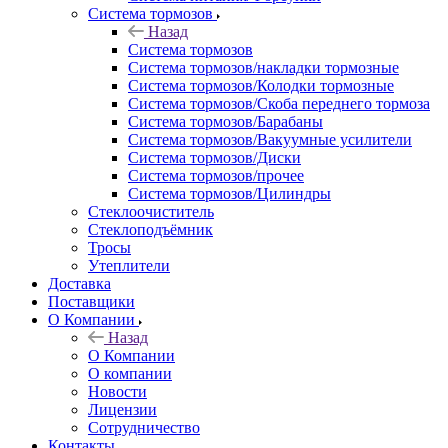
Система тормозов
Назад
Система тормозов
Система тормозов/накладки тормозные
Система тормозов/Колодки тормозные
Система тормозов/Скоба переднего тормоза
Система тормозов/Барабаны
Система тормозов/Вакуумные усилители
Система тормозов/Диски
Система тормозов/прочее
Система тормозов/Цилиндры
Стеклоочиститель
Стеклоподъёмник
Тросы
Утеплители
Доставка
Поставщики
О Компании
Назад
О Компании
О компании
Новости
Лицензии
Сотрудничество
Контакты