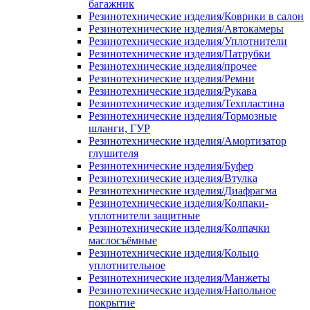
багажник
Резинотехнические изделия/Коврики в салон
Резинотехнические изделия/Автокамеры
Резинотехнические изделия/Уплотнители
Резинотехнические изделия/Патрубки
Резинотехнические изделия/прочее
Резинотехнические изделия/Ремни
Резинотехнические изделия/Рукава
Резинотехнические изделия/Техпластина
Резинотехнические изделия/Тормозные
шланги, ГУР
Резинотехнические изделия/Амортизатор
глушителя
Резинотехнические изделия/Буфер
Резинотехнические изделия/Втулка
Резинотехнические изделия/Диафрагма
Резинотехнические изделия/Колпаки-
уплотнители защитные
Резинотехнические изделия/Колпачки
маслосъёмные
Резинотехнические изделия/Кольцо
уплотнительное
Резинотехнические изделия/Манжеты
Резинотехнические изделия/Напольное
покрытие