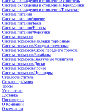
Система охлаждения и отопления/Отопитель
Система охлаждения и отопления/Переходники
Система охлаждения и отопления/Термостат
Система питания
Система питания/прочие
Система питания/Баки
Система питания/Насосы
Система питания/Форсунки
Система тормозов
Система тормозов/накладки тормозные
Система тормозов/Колодки тормозные
Система тормозов/Скоба переднего тормоза
Система тормозов/Барабаны
Система тормозов/Вакуумные усилители
Система тормозов/Диски
Система тормозов/прочее
Система тормозов/Цилиндры
Стеклоочиститель
Стеклоподъёмник
Тросы
Утеплители
Доставка
Поставщики
О Компании
О компании