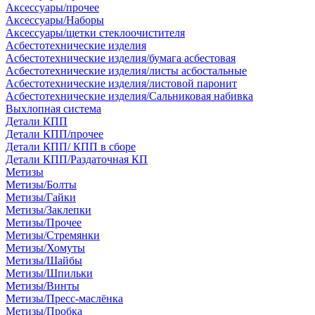
Аксессуары/прочее
Аксессуары/Наборы
Аксессуары/щетки стеклоочистителя
Асбестотехнические изделия
Асбестотехнические изделия/бумага асбестовая
Асбестотехнические изделия/листы асбостальные
Асбестотехнические изделия/листовой паронит
Асбестотехнические изделия/Сальниковая набивка
Выхлопная система
Детали КПП
Детали КПП/прочее
Детали КПП/ КПП в сборе
Детали КПП/Раздаточная КП
Метизы
Метизы/Болты
Метизы/Гайки
Метизы/Заклепки
Метизы/Прочее
Метизы/Стремянки
Метизы/Хомуты
Метизы/Шайбы
Метизы/Шпильки
Метизы/Винты
Метизы/Пресс-маслёнка
Метизы/Пробка