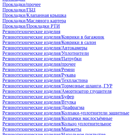
Прокладки/прочее
Прокладки/ГБЦ
Прокладки/Клапанная крышка
Прокладки/Масляного картера
Прокладки/Прокладки РТИ
Резинотехнические изделия
Резинотехнические изделия/Коврики в багажник
Резинотехнические изделия/Коврики в салон
Резинотехнические изделия/Автокамеры
Резинотехнические изделия/Уплотнители
Резинотехнические изделия/Патрубки
Резинотехнические изделия/прочее
Резинотехнические изделия/Ремни
Резинотехнические изделия/Рукава
Резинотехнические изделия/Техпластина
Резинотехнические изделия/Тормозные шланги, ГУР
Резинотехнические изделия/Амортизатор глушителя
Резинотехнические изделия/Буфер
Резинотехнические изделия/Втулка
Резинотехнические изделия/Диафрагма
Резинотехнические изделия/Колпаки-уплотнители защитные
Резинотехнические изделия/Колпачки маслосъёмные
Резинотехнические изделия/Кольцо уплотнительное
Резинотехнические изделия/Манжеты
Резинотехнические изделия/Напольное покрытие