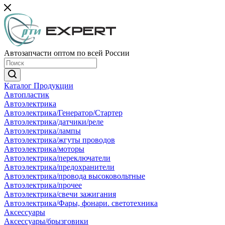
Автозапчасти оптом по всей России
Каталог Продукции
Автопластик
Автоэлектрика
Автоэлектрика/Генератор/Стартер
Автоэлектрика/датчики/реле
Автоэлектрика/лампы
Автоэлектрика/жгуты проводов
Автоэлектрика/моторы
Автоэлектрика/переключатели
Автоэлектрика/предохранители
Автоэлектрика/провода высоковольтные
Автоэлектрика/прочее
Автоэлектрика/свечи зажигания
Автоэлектрика/Фары, фонари. светотехника
Аксессуары
Аксессуары/брызговики