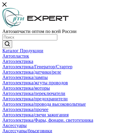
Автозапчасти оптом по всей России
Каталог Продукции
Автопластик
Автоэлектрика
Автоэлектрика/Генератор/Стартер
Автоэлектрика/датчики/реле
Автоэлектрика/лампы
Автоэлектрика/жгуты проводов
Автоэлектрика/моторы
Автоэлектрика/переключатели
Автоэлектрика/предохранители
Автоэлектрика/провода высоковольтные
Автоэлектрика/прочее
Автоэлектрика/свечи зажигания
Автоэлектрика/Фары, фонари. светотехника
Аксессуары
Аксессуары/брызговики