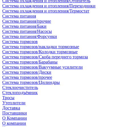
Система охлаждения и отопления/Отопитель
Система охлаждения и отопления/Переходники
Система охлаждения и отопления/Термостат
Система питания
Система питания/прочие
Система питания/Баки
Система питания/Насосы
Система питания/Форсунки
Система тормозов
Система тормозов/накладки тормозные
Система тормозов/Колодки тормозные
Система тормозов/Скоба переднего тормоза
Система тормозов/Барабаны
Система тормозов/Вакуумные усилители
Система тормозов/Диски
Система тормозов/прочее
Система тормозов/Цилиндры
Стеклоочиститель
Стеклоподъёмник
Тросы
Утеплители
Доставка
Поставщики
О Компании
О компании