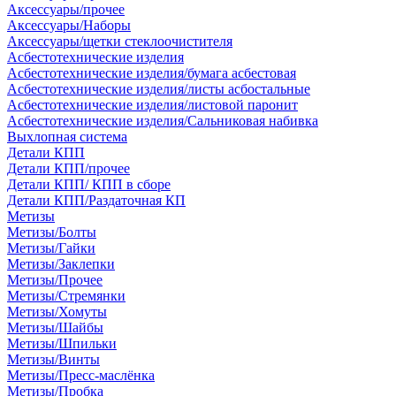
Аксессуары/прочее
Аксессуары/Наборы
Аксессуары/щетки стеклоочистителя
Асбестотехнические изделия
Асбестотехнические изделия/бумага асбестовая
Асбестотехнические изделия/листы асбостальные
Асбестотехнические изделия/листовой паронит
Асбестотехнические изделия/Сальниковая набивка
Выхлопная система
Детали КПП
Детали КПП/прочее
Детали КПП/ КПП в сборе
Детали КПП/Раздаточная КП
Метизы
Метизы/Болты
Метизы/Гайки
Метизы/Заклепки
Метизы/Прочее
Метизы/Стремянки
Метизы/Хомуты
Метизы/Шайбы
Метизы/Шпильки
Метизы/Винты
Метизы/Пресс-маслёнка
Метизы/Пробка