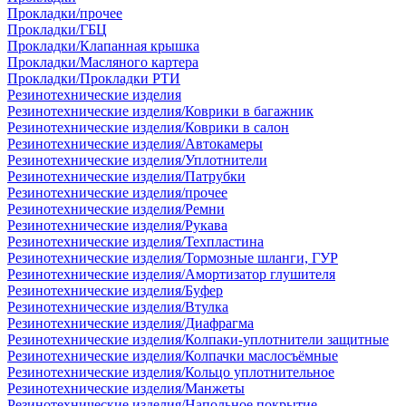
Прокладки/прочее
Прокладки/ГБЦ
Прокладки/Клапанная крышка
Прокладки/Масляного картера
Прокладки/Прокладки РТИ
Резинотехнические изделия
Резинотехнические изделия/Коврики в багажник
Резинотехнические изделия/Коврики в салон
Резинотехнические изделия/Автокамеры
Резинотехнические изделия/Уплотнители
Резинотехнические изделия/Патрубки
Резинотехнические изделия/прочее
Резинотехнические изделия/Ремни
Резинотехнические изделия/Рукава
Резинотехнические изделия/Техпластина
Резинотехнические изделия/Тормозные шланги, ГУР
Резинотехнические изделия/Амортизатор глушителя
Резинотехнические изделия/Буфер
Резинотехнические изделия/Втулка
Резинотехнические изделия/Диафрагма
Резинотехнические изделия/Колпаки-уплотнители защитные
Резинотехнические изделия/Колпачки маслосъёмные
Резинотехнические изделия/Кольцо уплотнительное
Резинотехнические изделия/Манжеты
Резинотехнические изделия/Напольное покрытие