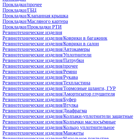
Прокладки/прочее
Прокладки/ГБЦ
Прокладки/Клапанная крышка
Прокладки/Масляного картера
Прокладки/Прокладки РТИ
Резинотехнические изделия
Резинотехнические изделия/Коврики в багажник
Резинотехнические изделия/Коврики в салон
Резинотехнические изделия/Автокамеры
Резинотехнические изделия/Уплотнители
Резинотехнические изделия/Патрубки
Резинотехнические изделия/прочее
Резинотехнические изделия/Ремни
Резинотехнические изделия/Рукава
Резинотехнические изделия/Техпластина
Резинотехнические изделия/Тормозные шланги, ГУР
Резинотехнические изделия/Амортизатор глушителя
Резинотехнические изделия/Буфер
Резинотехнические изделия/Втулка
Резинотехнические изделия/Диафрагма
Резинотехнические изделия/Колпаки-уплотнители защитные
Резинотехнические изделия/Колпачки маслосъёмные
Резинотехнические изделия/Кольцо уплотнительное
Резинотехнические изделия/Манжеты
Резинотехнические изделия/Напольное покрытие