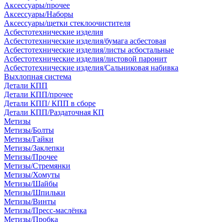
Аксессуары/прочее
Аксессуары/Наборы
Аксессуары/щетки стеклоочистителя
Асбестотехнические изделия
Асбестотехнические изделия/бумага асбестовая
Асбестотехнические изделия/листы асбостальные
Асбестотехнические изделия/листовой паронит
Асбестотехнические изделия/Сальниковая набивка
Выхлопная система
Детали КПП
Детали КПП/прочее
Детали КПП/ КПП в сборе
Детали КПП/Раздаточная КП
Метизы
Метизы/Болты
Метизы/Гайки
Метизы/Заклепки
Метизы/Прочее
Метизы/Стремянки
Метизы/Хомуты
Метизы/Шайбы
Метизы/Шпильки
Метизы/Винты
Метизы/Пресс-маслёнка
Метизы/Пробка