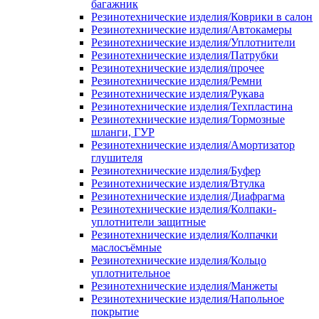
багажник
Резинотехнические изделия/Коврики в салон
Резинотехнические изделия/Автокамеры
Резинотехнические изделия/Уплотнители
Резинотехнические изделия/Патрубки
Резинотехнические изделия/прочее
Резинотехнические изделия/Ремни
Резинотехнические изделия/Рукава
Резинотехнические изделия/Техпластина
Резинотехнические изделия/Тормозные
шланги, ГУР
Резинотехнические изделия/Амортизатор
глушителя
Резинотехнические изделия/Буфер
Резинотехнические изделия/Втулка
Резинотехнические изделия/Диафрагма
Резинотехнические изделия/Колпаки-
уплотнители защитные
Резинотехнические изделия/Колпачки
маслосъёмные
Резинотехнические изделия/Кольцо
уплотнительное
Резинотехнические изделия/Манжеты
Резинотехнические изделия/Напольное
покрытие