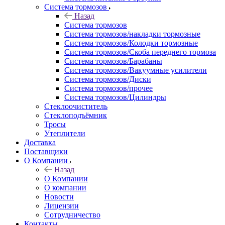
Система тормозов
Назад
Система тормозов
Система тормозов/накладки тормозные
Система тормозов/Колодки тормозные
Система тормозов/Скоба переднего тормоза
Система тормозов/Барабаны
Система тормозов/Вакуумные усилители
Система тормозов/Диски
Система тормозов/прочее
Система тормозов/Цилиндры
Стеклоочиститель
Стеклоподъёмник
Тросы
Утеплители
Доставка
Поставщики
О Компании
Назад
О Компании
О компании
Новости
Лицензии
Сотрудничество
Контакты