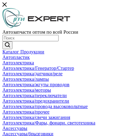
Автозапчасти оптом по всей России
Каталог Продукции
Автопластик
Автоэлектрика
Автоэлектрика/Генератор/Стартер
Автоэлектрика/датчики/реле
Автоэлектрика/лампы
Автоэлектрика/жгуты проводов
Автоэлектрика/моторы
Автоэлектрика/переключатели
Автоэлектрика/предохранители
Автоэлектрика/провода высоковольтные
Автоэлектрика/прочее
Автоэлектрика/свечи зажигания
Автоэлектрика/Фары, фонари. светотехника
Аксессуары
Аксессуары/брызговики