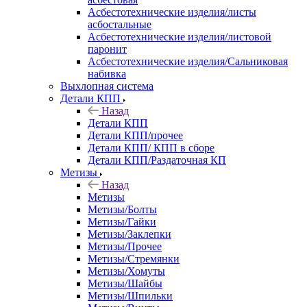
Асбестотехнические изделия/листы
асбостальные
Асбестотехнические изделия/листовой
паронит
Асбестотехнические изделия/Сальниковая
набивка
Выхлопная система
Детали КПП
Назад
Детали КПП
Детали КПП/прочее
Детали КПП/ КПП в сборе
Детали КПП/Раздаточная КП
Метизы
Назад
Метизы
Метизы/Болты
Метизы/Гайки
Метизы/Заклепки
Метизы/Прочее
Метизы/Стремянки
Метизы/Хомуты
Метизы/Шайбы
Метизы/Шпильки