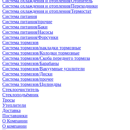
Система охлаждения и отопления/Отопитель
Система охлаждения и отопления/Переходники
Система охлаждения и отопления/Термостат
Система питания
Система питания/прочие
Система питания/Баки
Система питания/Насосы
Система питания/Форсунки
Система тормозов
Система тормозов/накладки тормозные
Система тормозов/Колодки тормозные
Система тормозов/Скоба переднего тормоза
Система тормозов/Барабаны
Система тормозов/Вакуумные усилители
Система тормозов/Диски
Система тормозов/прочее
Система тормозов/Цилиндры
Стеклоочиститель
Стеклоподъёмник
Тросы
Утеплители
Доставка
Поставщики
О Компании
О компании