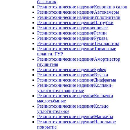
багажник
Резинотехнические изделия/Коврики в салон
Резинотехнические изделия/Автокамеры
Резинотехнические изделия/Уплотнители
Резинотехнические изделия/Патрубки
Резинотехнические изделия/прочее
Резинотехнические изделия/Ремни
Резинотехнические изделия/Рукава
Резинотехнические изделия/Техпластина
Резинотехнические изделия/Тормозные
шланги, ГУР
Резинотехнические изделия/Амортизатор
глушителя
Резинотехнические изделия/Буфер
Резинотехнические изделия/Втулка
Резинотехнические изделия/Диафрагма
Резинотехнические изделия/Колпаки-
уплотнители защитные
Резинотехнические изделия/Колпачки
маслосъёмные
Резинотехнические изделия/Кольцо
уплотнительное
Резинотехнические изделия/Манжеты
Резинотехнические изделия/Напольное
покрытие