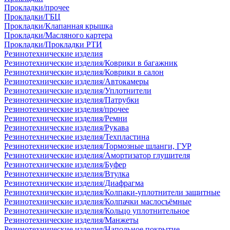
Прокладки/прочее
Прокладки/ГБЦ
Прокладки/Клапанная крышка
Прокладки/Масляного картера
Прокладки/Прокладки РТИ
Резинотехнические изделия
Резинотехнические изделия/Коврики в багажник
Резинотехнические изделия/Коврики в салон
Резинотехнические изделия/Автокамеры
Резинотехнические изделия/Уплотнители
Резинотехнические изделия/Патрубки
Резинотехнические изделия/прочее
Резинотехнические изделия/Ремни
Резинотехнические изделия/Рукава
Резинотехнические изделия/Техпластина
Резинотехнические изделия/Тормозные шланги, ГУР
Резинотехнические изделия/Амортизатор глушителя
Резинотехнические изделия/Буфер
Резинотехнические изделия/Втулка
Резинотехнические изделия/Диафрагма
Резинотехнические изделия/Колпаки-уплотнители защитные
Резинотехнические изделия/Колпачки маслосъёмные
Резинотехнические изделия/Кольцо уплотнительное
Резинотехнические изделия/Манжеты
Резинотехнические изделия/Напольное покрытие