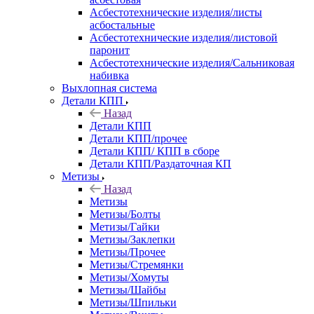
Асбестотехнические изделия/листы
асбостальные
Асбестотехнические изделия/листовой
паронит
Асбестотехнические изделия/Сальниковая
набивка
Выхлопная система
Детали КПП
Назад
Детали КПП
Детали КПП/прочее
Детали КПП/ КПП в сборе
Детали КПП/Раздаточная КП
Метизы
Назад
Метизы
Метизы/Болты
Метизы/Гайки
Метизы/Заклепки
Метизы/Прочее
Метизы/Стремянки
Метизы/Хомуты
Метизы/Шайбы
Метизы/Шпильки