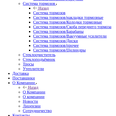
Система тормозов
Назад
Система тормозов
Система тормозов/накладки тормозные
Система тормозов/Колодки тормозные
Система тормозов/Скоба переднего тормоза
Система тормозов/Барабаны
Система тормозов/Вакуумные усилители
Система тормозов/Диски
Система тормозов/прочее
Система тормозов/Цилиндры
Стеклоочиститель
Стеклоподъёмник
Тросы
Утеплители
Доставка
Поставщики
О Компании
Назад
О Компании
О компании
Новости
Лицензии
Сотрудничество
Контакты