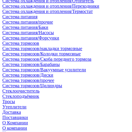
Система охлаждения и отопления/Отопитель
Система охлаждения и отопления/Переходники
Система охлаждения и отопления/Термостат
Система питания
Система питания/прочие
Система питания/Баки
Система питания/Насосы
Система питания/Форсунки
Система тормозов
Система тормозов/накладки тормозные
Система тормозов/Колодки тормозные
Система тормозов/Скоба переднего тормоза
Система тормозов/Барабаны
Система тормозов/Вакуумные усилители
Система тормозов/Диски
Система тормозов/прочее
Система тормозов/Цилиндры
Стеклоочиститель
Стеклоподъёмник
Тросы
Утеплители
Доставка
Поставщики
О Компании
О компании