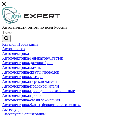
Автозапчасти оптом по всей России
Каталог Продукции
Автопластик
Автоэлектрика
Автоэлектрика/Генератор/Стартер
Автоэлектрика/датчики/реле
Автоэлектрика/лампы
Автоэлектрика/жгуты проводов
Автоэлектрика/моторы
Автоэлектрика/переключатели
Автоэлектрика/предохранители
Автоэлектрика/провода высоковольтные
Автоэлектрика/прочее
Автоэлектрика/свечи зажигания
Автоэлектрика/Фары, фонари. светотехника
Аксессуары
Аксессуары/брызговики