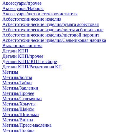
Аксессуары/прочее
Аксессуары/Наборы
Аксессуары/щетки стеклоочистителя
Асбестотехнические изделия
Асбестотехнические изделия/бумага асбестовая
Асбестотехнические изделия/листы асбостальные
Асбестотехнические изделия/листовой паронит
Асбестотехнические изделия/Сальниковая набивка
Выхлопная система
Детали КПП
Детали КПП/прочее
Детали КПП/ КПП в сборе
Детали КПП/Раздаточная КП
Метизы
Метизы/Болты
Метизы/Гайки
Метизы/Заклепки
Метизы/Прочее
Метизы/Стремянки
Метизы/Хомуты
Метизы/Шайбы
Метизы/Шпильки
Метизы/Винты
Метизы/Пресс-маслёнка
Метизы/Пробка