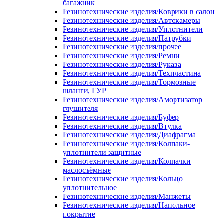
багажник
Резинотехнические изделия/Коврики в салон
Резинотехнические изделия/Автокамеры
Резинотехнические изделия/Уплотнители
Резинотехнические изделия/Патрубки
Резинотехнические изделия/прочее
Резинотехнические изделия/Ремни
Резинотехнические изделия/Рукава
Резинотехнические изделия/Техпластина
Резинотехнические изделия/Тормозные
шланги, ГУР
Резинотехнические изделия/Амортизатор
глушителя
Резинотехнические изделия/Буфер
Резинотехнические изделия/Втулка
Резинотехнические изделия/Диафрагма
Резинотехнические изделия/Колпаки-
уплотнители защитные
Резинотехнические изделия/Колпачки
маслосъёмные
Резинотехнические изделия/Кольцо
уплотнительное
Резинотехнические изделия/Манжеты
Резинотехнические изделия/Напольное
покрытие