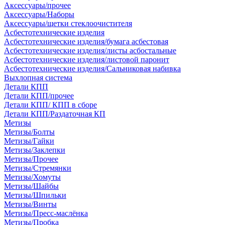
Аксессуары/прочее
Аксессуары/Наборы
Аксессуары/щетки стеклоочистителя
Асбестотехнические изделия
Асбестотехнические изделия/бумага асбестовая
Асбестотехнические изделия/листы асбостальные
Асбестотехнические изделия/листовой паронит
Асбестотехнические изделия/Сальниковая набивка
Выхлопная система
Детали КПП
Детали КПП/прочее
Детали КПП/ КПП в сборе
Детали КПП/Раздаточная КП
Метизы
Метизы/Болты
Метизы/Гайки
Метизы/Заклепки
Метизы/Прочее
Метизы/Стремянки
Метизы/Хомуты
Метизы/Шайбы
Метизы/Шпильки
Метизы/Винты
Метизы/Пресс-маслёнка
Метизы/Пробка