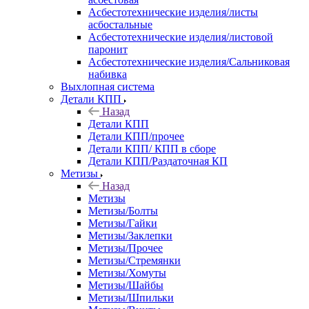
Асбестотехнические изделия/листы
асбостальные
Асбестотехнические изделия/листовой
паронит
Асбестотехнические изделия/Сальниковая
набивка
Выхлопная система
Детали КПП
Назад
Детали КПП
Детали КПП/прочее
Детали КПП/ КПП в сборе
Детали КПП/Раздаточная КП
Метизы
Назад
Метизы
Метизы/Болты
Метизы/Гайки
Метизы/Заклепки
Метизы/Прочее
Метизы/Стремянки
Метизы/Хомуты
Метизы/Шайбы
Метизы/Шпильки