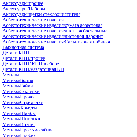
Аксессуары/прочее
Аксессуары/Наборы
Аксессуары/щетки стеклоочистителя
Асбестотехнические изделия
Асбестотехнические изделия/бумага асбестовая
Асбестотехнические изделия/листы асбостальные
Асбестотехнические изделия/листовой паронит
Асбестотехнические изделия/Сальниковая набивка
Выхлопная система
Детали КПП
Детали КПП/прочее
Детали КПП/ КПП в сборе
Детали КПП/Раздаточная КП
Метизы
Метизы/Болты
Метизы/Гайки
Метизы/Заклепки
Метизы/Прочее
Метизы/Стремянки
Метизы/Хомуты
Метизы/Шайбы
Метизы/Шпильки
Метизы/Винты
Метизы/Пресс-маслёнка
Метизы/Пробка