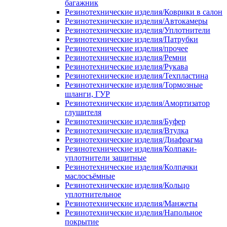
багажник
Резинотехнические изделия/Коврики в салон
Резинотехнические изделия/Автокамеры
Резинотехнические изделия/Уплотнители
Резинотехнические изделия/Патрубки
Резинотехнические изделия/прочее
Резинотехнические изделия/Ремни
Резинотехнические изделия/Рукава
Резинотехнические изделия/Техпластина
Резинотехнические изделия/Тормозные
шланги, ГУР
Резинотехнические изделия/Амортизатор
глушителя
Резинотехнические изделия/Буфер
Резинотехнические изделия/Втулка
Резинотехнические изделия/Диафрагма
Резинотехнические изделия/Колпаки-
уплотнители защитные
Резинотехнические изделия/Колпачки
маслосъёмные
Резинотехнические изделия/Кольцо
уплотнительное
Резинотехнические изделия/Манжеты
Резинотехнические изделия/Напольное
покрытие