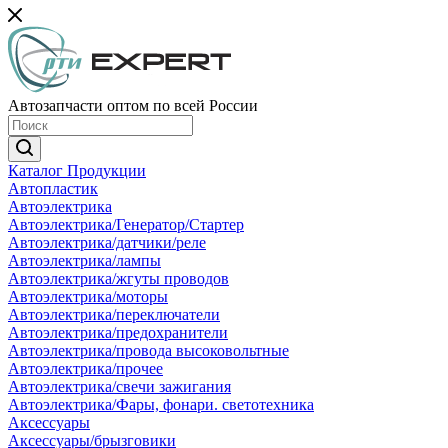
Автозапчасти оптом по всей России
Каталог Продукции
Автопластик
Автоэлектрика
Автоэлектрика/Генератор/Стартер
Автоэлектрика/датчики/реле
Автоэлектрика/лампы
Автоэлектрика/жгуты проводов
Автоэлектрика/моторы
Автоэлектрика/переключатели
Автоэлектрика/предохранители
Автоэлектрика/провода высоковольтные
Автоэлектрика/прочее
Автоэлектрика/свечи зажигания
Автоэлектрика/Фары, фонари. светотехника
Аксессуары
Аксессуары/брызговики