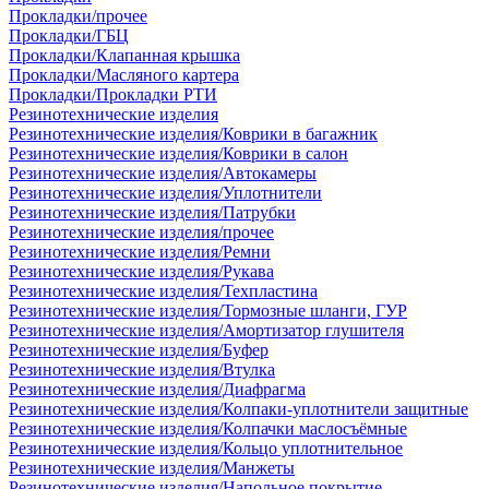
Прокладки/прочее
Прокладки/ГБЦ
Прокладки/Клапанная крышка
Прокладки/Масляного картера
Прокладки/Прокладки РТИ
Резинотехнические изделия
Резинотехнические изделия/Коврики в багажник
Резинотехнические изделия/Коврики в салон
Резинотехнические изделия/Автокамеры
Резинотехнические изделия/Уплотнители
Резинотехнические изделия/Патрубки
Резинотехнические изделия/прочее
Резинотехнические изделия/Ремни
Резинотехнические изделия/Рукава
Резинотехнические изделия/Техпластина
Резинотехнические изделия/Тормозные шланги, ГУР
Резинотехнические изделия/Амортизатор глушителя
Резинотехнические изделия/Буфер
Резинотехнические изделия/Втулка
Резинотехнические изделия/Диафрагма
Резинотехнические изделия/Колпаки-уплотнители защитные
Резинотехнические изделия/Колпачки маслосъёмные
Резинотехнические изделия/Кольцо уплотнительное
Резинотехнические изделия/Манжеты
Резинотехнические изделия/Напольное покрытие