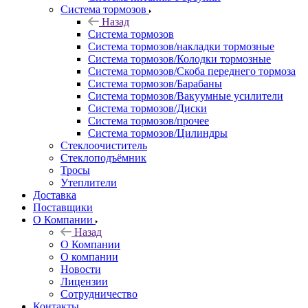
Система тормозов
Назад
Система тормозов
Система тормозов/накладки тормозные
Система тормозов/Колодки тормозные
Система тормозов/Скоба переднего тормоза
Система тормозов/Барабаны
Система тормозов/Вакуумные усилители
Система тормозов/Диски
Система тормозов/прочее
Система тормозов/Цилиндры
Стеклоочиститель
Стеклоподъёмник
Тросы
Утеплители
Доставка
Поставщики
О Компании
Назад
О Компании
О компании
Новости
Лицензии
Сотрудничество
Контакты