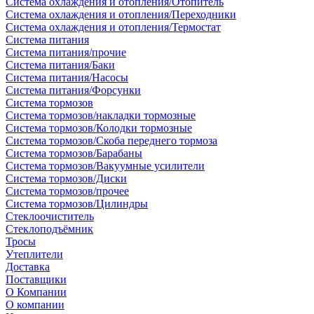
Система охлаждения и отопления/Отопитель
Система охлаждения и отопления/Переходники
Система охлаждения и отопления/Термостат
Система питания
Система питания/прочие
Система питания/Баки
Система питания/Насосы
Система питания/Форсунки
Система тормозов
Система тормозов/накладки тормозные
Система тормозов/Колодки тормозные
Система тормозов/Скоба переднего тормоза
Система тормозов/Барабаны
Система тормозов/Вакуумные усилители
Система тормозов/Диски
Система тормозов/прочее
Система тормозов/Цилиндры
Стеклоочиститель
Стеклоподъёмник
Тросы
Утеплители
Доставка
Поставщики
О Компании
О компании