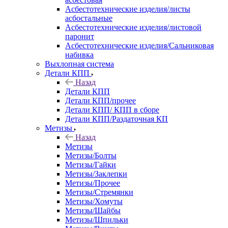
Асбестотехнические изделия/листы
асбостальные
Асбестотехнические изделия/листовой
паронит
Асбестотехнические изделия/Сальниковая
набивка
Выхлопная система
Детали КПП
Назад
Детали КПП
Детали КПП/прочее
Детали КПП/ КПП в сборе
Детали КПП/Раздаточная КП
Метизы
Назад
Метизы
Метизы/Болты
Метизы/Гайки
Метизы/Заклепки
Метизы/Прочее
Метизы/Стремянки
Метизы/Хомуты
Метизы/Шайбы
Метизы/Шпильки