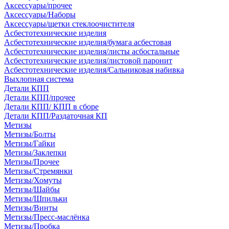
Аксессуары/прочее
Аксессуары/Наборы
Аксессуары/щетки стеклоочистителя
Асбестотехнические изделия
Асбестотехнические изделия/бумага асбестовая
Асбестотехнические изделия/листы асбостальные
Асбестотехнические изделия/листовой паронит
Асбестотехнические изделия/Сальниковая набивка
Выхлопная система
Детали КПП
Детали КПП/прочее
Детали КПП/ КПП в сборе
Детали КПП/Раздаточная КП
Метизы
Метизы/Болты
Метизы/Гайки
Метизы/Заклепки
Метизы/Прочее
Метизы/Стремянки
Метизы/Хомуты
Метизы/Шайбы
Метизы/Шпильки
Метизы/Винты
Метизы/Пресс-маслёнка
Метизы/Пробка