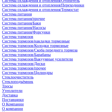
Система охлаждения и отопления/Отопитель
Система охлаждения и отопления/Переходники
Система охлаждения и отопления/Термостат
Система питания
Система питания/прочие
Система питания/Баки
Система питания/Насосы
Система питания/Форсунки
Система тормозов
Система тормозов/накладки тормозные
Система тормозов/Колодки тормозные
Система тормозов/Скоба переднего тормоза
Система тормозов/Барабаны
Система тормозов/Вакуумные усилители
Система тормозов/Диски
Система тормозов/прочее
Система тормозов/Цилиндры
Стеклоочиститель
Стеклоподъёмник
Тросы
Утеплители
Доставка
Поставщики
О Компании
О компании