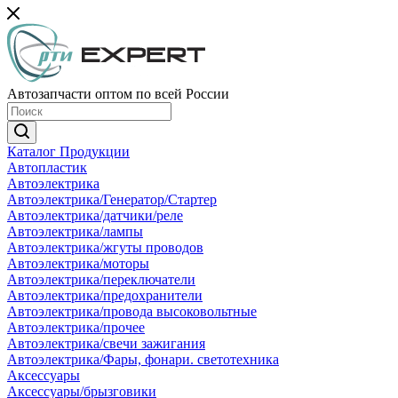
Автозапчасти оптом по всей России
Каталог Продукции
Автопластик
Автоэлектрика
Автоэлектрика/Генератор/Стартер
Автоэлектрика/датчики/реле
Автоэлектрика/лампы
Автоэлектрика/жгуты проводов
Автоэлектрика/моторы
Автоэлектрика/переключатели
Автоэлектрика/предохранители
Автоэлектрика/провода высоковольтные
Автоэлектрика/прочее
Автоэлектрика/свечи зажигания
Автоэлектрика/Фары, фонари. светотехника
Аксессуары
Аксессуары/брызговики