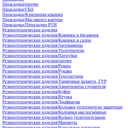
Прокладки/прочее
Прокладки/ГБЦ
Прокладки/Клапанная крышка
Прокладки/Масляного картера
Прокладки/Прокладки РТИ
Резинотехнические изделия
Резинотехнические изделия/Коврики в багажник
Резинотехнические изделия/Коврики в салон
Резинотехнические изделия/Автокамеры
Резинотехнические изделия/Уплотнители
Резинотехнические изделия/Патрубки
Резинотехнические изделия/прочее
Резинотехнические изделия/Ремни
Резинотехнические изделия/Рукава
Резинотехнические изделия/Техпластина
Резинотехнические изделия/Тормозные шланги, ГУР
Резинотехнические изделия/Амортизатор глушителя
Резинотехнические изделия/Буфер
Резинотехнические изделия/Втулка
Резинотехнические изделия/Диафрагма
Резинотехнические изделия/Колпаки-уплотнители защитные
Резинотехнические изделия/Колпачки маслосъёмные
Резинотехнические изделия/Кольцо уплотнительное
Резинотехнические изделия/Манжеты
Резинотехнические изделия/Напольное покрытие