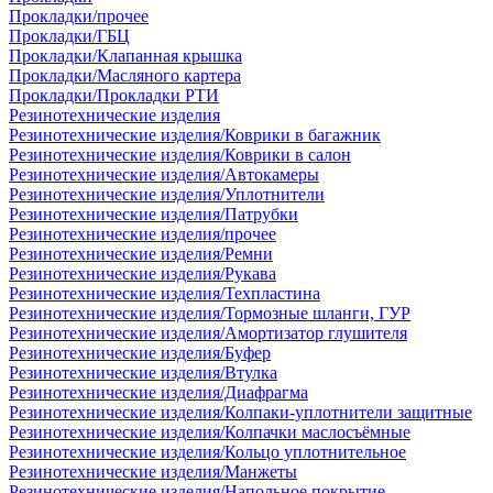
Прокладки/прочее
Прокладки/ГБЦ
Прокладки/Клапанная крышка
Прокладки/Масляного картера
Прокладки/Прокладки РТИ
Резинотехнические изделия
Резинотехнические изделия/Коврики в багажник
Резинотехнические изделия/Коврики в салон
Резинотехнические изделия/Автокамеры
Резинотехнические изделия/Уплотнители
Резинотехнические изделия/Патрубки
Резинотехнические изделия/прочее
Резинотехнические изделия/Ремни
Резинотехнические изделия/Рукава
Резинотехнические изделия/Техпластина
Резинотехнические изделия/Тормозные шланги, ГУР
Резинотехнические изделия/Амортизатор глушителя
Резинотехнические изделия/Буфер
Резинотехнические изделия/Втулка
Резинотехнические изделия/Диафрагма
Резинотехнические изделия/Колпаки-уплотнители защитные
Резинотехнические изделия/Колпачки маслосъёмные
Резинотехнические изделия/Кольцо уплотнительное
Резинотехнические изделия/Манжеты
Резинотехнические изделия/Напольное покрытие