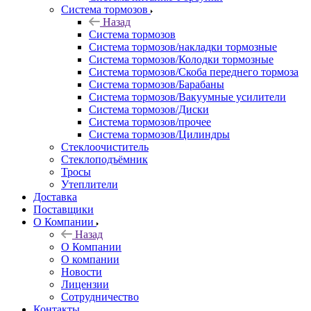
Система тормозов
Назад
Система тормозов
Система тормозов/накладки тормозные
Система тормозов/Колодки тормозные
Система тормозов/Скоба переднего тормоза
Система тормозов/Барабаны
Система тормозов/Вакуумные усилители
Система тормозов/Диски
Система тормозов/прочее
Система тормозов/Цилиндры
Стеклоочиститель
Стеклоподъёмник
Тросы
Утеплители
Доставка
Поставщики
О Компании
Назад
О Компании
О компании
Новости
Лицензии
Сотрудничество
Контакты