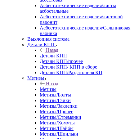
Асбестотехнические изделия/листы
асбостальные
Асбестотехнические изделия/листовой
паронит
Асбестотехнические изделия/Сальниковая
набивка
Выхлопная система
Детали КПП
Назад
Детали КПП
Детали КПП/прочее
Детали КПП/ КПП в сборе
Детали КПП/Раздаточная КП
Метизы
Назад
Метизы
Метизы/Болты
Метизы/Гайки
Метизы/Заклепки
Метизы/Прочее
Метизы/Стремянки
Метизы/Хомуты
Метизы/Шайбы
Метизы/Шпильки