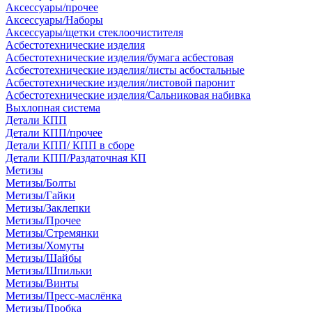
Аксессуары/прочее
Аксессуары/Наборы
Аксессуары/щетки стеклоочистителя
Асбестотехнические изделия
Асбестотехнические изделия/бумага асбестовая
Асбестотехнические изделия/листы асбостальные
Асбестотехнические изделия/листовой паронит
Асбестотехнические изделия/Сальниковая набивка
Выхлопная система
Детали КПП
Детали КПП/прочее
Детали КПП/ КПП в сборе
Детали КПП/Раздаточная КП
Метизы
Метизы/Болты
Метизы/Гайки
Метизы/Заклепки
Метизы/Прочее
Метизы/Стремянки
Метизы/Хомуты
Метизы/Шайбы
Метизы/Шпильки
Метизы/Винты
Метизы/Пресс-маслёнка
Метизы/Пробка