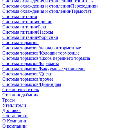
Система охлаждения и отопления/Отопитель
Система охлаждения и отопления/Переходники
Система охлаждения и отопления/Термостат
Система питания
Система питания/прочие
Система питания/Баки
Система питания/Насосы
Система питания/Форсунки
Система тормозов
Система тормозов/накладки тормозные
Система тормозов/Колодки тормозные
Система тормозов/Скоба переднего тормоза
Система тормозов/Барабаны
Система тормозов/Вакуумные усилители
Система тормозов/Диски
Система тормозов/прочее
Система тормозов/Цилиндры
Стеклоочиститель
Стеклоподъёмник
Тросы
Утеплители
Доставка
Поставщики
О Компании
О компании