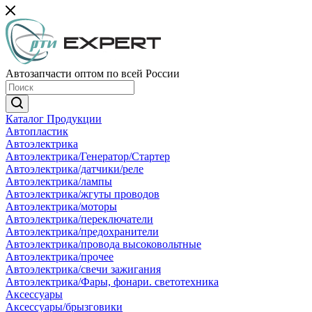
Автозапчасти оптом по всей России
Каталог Продукции
Автопластик
Автоэлектрика
Автоэлектрика/Генератор/Стартер
Автоэлектрика/датчики/реле
Автоэлектрика/лампы
Автоэлектрика/жгуты проводов
Автоэлектрика/моторы
Автоэлектрика/переключатели
Автоэлектрика/предохранители
Автоэлектрика/провода высоковольтные
Автоэлектрика/прочее
Автоэлектрика/свечи зажигания
Автоэлектрика/Фары, фонари. светотехника
Аксессуары
Аксессуары/брызговики