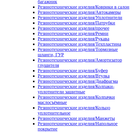
багажник
Резинотехнические изделия/Коврики в салон
Резинотехнические изделия/Автокамеры
Резинотехнические изделия/Уплотнители
Резинотехнические изделия/Патрубки
Резинотехнические изделия/прочее
Резинотехнические изделия/Ремни
Резинотехнические изделия/Рукава
Резинотехнические изделия/Техпластина
Резинотехнические изделия/Тормозные
шланги, ГУР
Резинотехнические изделия/Амортизатор
глушителя
Резинотехнические изделия/Буфер
Резинотехнические изделия/Втулка
Резинотехнические изделия/Диафрагма
Резинотехнические изделия/Колпаки-
уплотнители защитные
Резинотехнические изделия/Колпачки
маслосъёмные
Резинотехнические изделия/Кольцо
уплотнительное
Резинотехнические изделия/Манжеты
Резинотехнические изделия/Напольное
покрытие