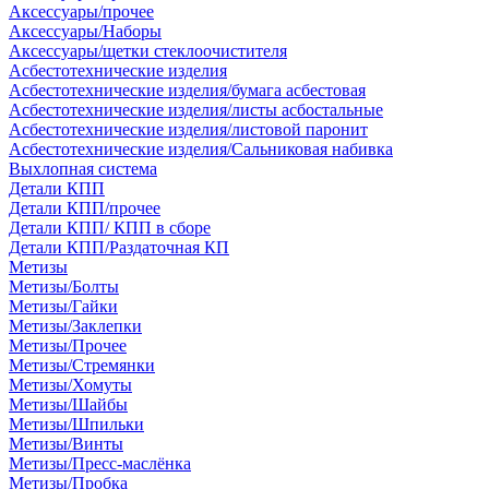
Аксессуары/прочее
Аксессуары/Наборы
Аксессуары/щетки стеклоочистителя
Асбестотехнические изделия
Асбестотехнические изделия/бумага асбестовая
Асбестотехнические изделия/листы асбостальные
Асбестотехнические изделия/листовой паронит
Асбестотехнические изделия/Сальниковая набивка
Выхлопная система
Детали КПП
Детали КПП/прочее
Детали КПП/ КПП в сборе
Детали КПП/Раздаточная КП
Метизы
Метизы/Болты
Метизы/Гайки
Метизы/Заклепки
Метизы/Прочее
Метизы/Стремянки
Метизы/Хомуты
Метизы/Шайбы
Метизы/Шпильки
Метизы/Винты
Метизы/Пресс-маслёнка
Метизы/Пробка