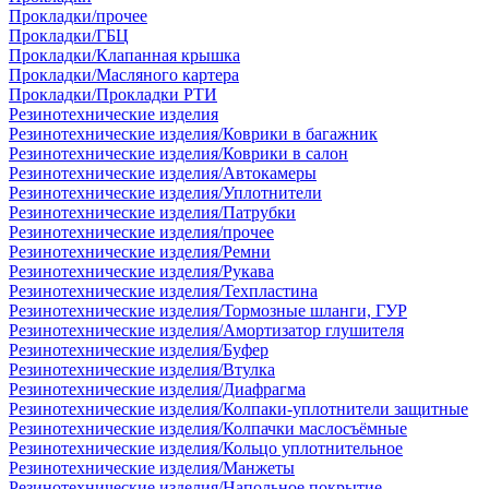
Прокладки/прочее
Прокладки/ГБЦ
Прокладки/Клапанная крышка
Прокладки/Масляного картера
Прокладки/Прокладки РТИ
Резинотехнические изделия
Резинотехнические изделия/Коврики в багажник
Резинотехнические изделия/Коврики в салон
Резинотехнические изделия/Автокамеры
Резинотехнические изделия/Уплотнители
Резинотехнические изделия/Патрубки
Резинотехнические изделия/прочее
Резинотехнические изделия/Ремни
Резинотехнические изделия/Рукава
Резинотехнические изделия/Техпластина
Резинотехнические изделия/Тормозные шланги, ГУР
Резинотехнические изделия/Амортизатор глушителя
Резинотехнические изделия/Буфер
Резинотехнические изделия/Втулка
Резинотехнические изделия/Диафрагма
Резинотехнические изделия/Колпаки-уплотнители защитные
Резинотехнические изделия/Колпачки маслосъёмные
Резинотехнические изделия/Кольцо уплотнительное
Резинотехнические изделия/Манжеты
Резинотехнические изделия/Напольное покрытие