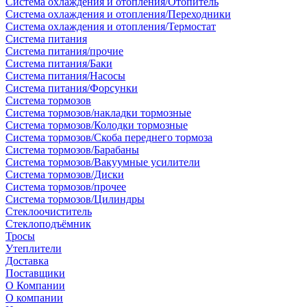
Система охлаждения и отопления/Отопитель
Система охлаждения и отопления/Переходники
Система охлаждения и отопления/Термостат
Система питания
Система питания/прочие
Система питания/Баки
Система питания/Насосы
Система питания/Форсунки
Система тормозов
Система тормозов/накладки тормозные
Система тормозов/Колодки тормозные
Система тормозов/Скоба переднего тормоза
Система тормозов/Барабаны
Система тормозов/Вакуумные усилители
Система тормозов/Диски
Система тормозов/прочее
Система тормозов/Цилиндры
Стеклоочиститель
Стеклоподъёмник
Тросы
Утеплители
Доставка
Поставщики
О Компании
О компании