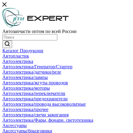
Автозапчасти оптом по всей России
Каталог Продукции
Автопластик
Автоэлектрика
Автоэлектрика/Генератор/Стартер
Автоэлектрика/датчики/реле
Автоэлектрика/лампы
Автоэлектрика/жгуты проводов
Автоэлектрика/моторы
Автоэлектрика/переключатели
Автоэлектрика/предохранители
Автоэлектрика/провода высоковольтные
Автоэлектрика/прочее
Автоэлектрика/свечи зажигания
Автоэлектрика/Фары, фонари. светотехника
Аксессуары
Аксессуары/брызговики