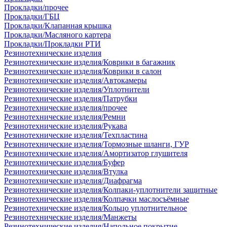
Прокладки/прочее
Прокладки/ГБЦ
Прокладки/Клапанная крышка
Прокладки/Масляного картера
Прокладки/Прокладки РТИ
Резинотехнические изделия
Резинотехнические изделия/Коврики в багажник
Резинотехнические изделия/Коврики в салон
Резинотехнические изделия/Автокамеры
Резинотехнические изделия/Уплотнители
Резинотехнические изделия/Патрубки
Резинотехнические изделия/прочее
Резинотехнические изделия/Ремни
Резинотехнические изделия/Рукава
Резинотехнические изделия/Техпластина
Резинотехнические изделия/Тормозные шланги, ГУР
Резинотехнические изделия/Амортизатор глушителя
Резинотехнические изделия/Буфер
Резинотехнические изделия/Втулка
Резинотехнические изделия/Диафрагма
Резинотехнические изделия/Колпаки-уплотнители защитные
Резинотехнические изделия/Колпачки маслосъёмные
Резинотехнические изделия/Кольцо уплотнительное
Резинотехнические изделия/Манжеты
Резинотехнические изделия/Напольное покрытие