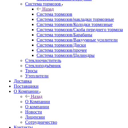
Система тормозов
Назад
Система тормозов
Система тормозов/накладки тормозные
Система тормозов/Колодки тормозные
Система тормозов/Скоба переднего тормоза
Система тормозов/Барабаны
Система тормозов/Вакуумные усилители
Система тормозов/Диски
Система тормозов/прочее
Система тормозов/Цилиндры
Стеклоочиститель
Стеклоподъёмник
Тросы
Утеплители
Доставка
Поставщики
О Компании
Назад
О Компании
О компании
Новости
Лицензии
Сотрудничество
Контакты