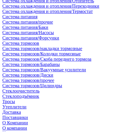
Система охлаждения и отопления/Отопитель
Система охлаждения и отопления/Переходники
Система охлаждения и отопления/Термостат
Система питания
Система питания/прочие
Система питания/Баки
Система питания/Насосы
Система питания/Форсунки
Система тормозов
Система тормозов/накладки тормозные
Система тормозов/Колодки тормозные
Система тормозов/Скоба переднего тормоза
Система тормозов/Барабаны
Система тормозов/Вакуумные усилители
Система тормозов/Диски
Система тормозов/прочее
Система тормозов/Цилиндры
Стеклоочиститель
Стеклоподъёмник
Тросы
Утеплители
Доставка
Поставщики
О Компании
О компании