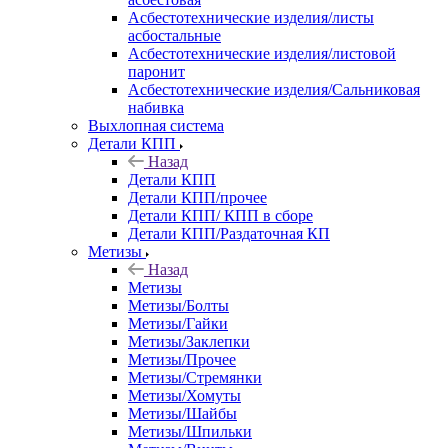
Асбестотехнические изделия/листы
асбостальные
Асбестотехнические изделия/листовой
паронит
Асбестотехнические изделия/Сальниковая
набивка
Выхлопная система
Детали КПП
Назад
Детали КПП
Детали КПП/прочее
Детали КПП/ КПП в сборе
Детали КПП/Раздаточная КП
Метизы
Назад
Метизы
Метизы/Болты
Метизы/Гайки
Метизы/Заклепки
Метизы/Прочее
Метизы/Стремянки
Метизы/Хомуты
Метизы/Шайбы
Метизы/Шпильки