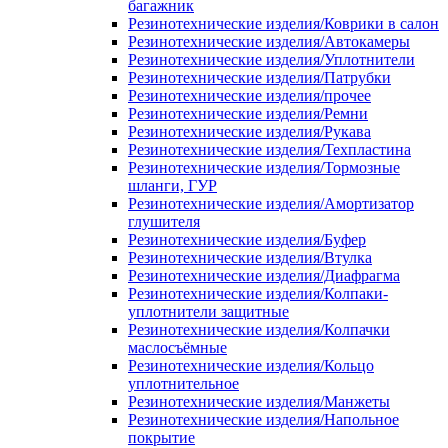
багажник
Резинотехнические изделия/Коврики в салон
Резинотехнические изделия/Автокамеры
Резинотехнические изделия/Уплотнители
Резинотехнические изделия/Патрубки
Резинотехнические изделия/прочее
Резинотехнические изделия/Ремни
Резинотехнические изделия/Рукава
Резинотехнические изделия/Техпластина
Резинотехнические изделия/Тормозные
шланги, ГУР
Резинотехнические изделия/Амортизатор
глушителя
Резинотехнические изделия/Буфер
Резинотехнические изделия/Втулка
Резинотехнические изделия/Диафрагма
Резинотехнические изделия/Колпаки-
уплотнители защитные
Резинотехнические изделия/Колпачки
маслосъёмные
Резинотехнические изделия/Кольцо
уплотнительное
Резинотехнические изделия/Манжеты
Резинотехнические изделия/Напольное
покрытие