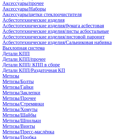
Аксессуары/прочее
Аксессуары/Наборы
Аксессуары/щетки стеклоочистителя
Асбестотехнические изделия
Асбестотехнические изделия/бумага асбестовая
Асбестотехнические изделия/листы асбостальные
Асбестотехнические изделия/листовой паронит
Асбестотехнические изделия/Сальниковая набивка
Выхлопная система
Детали КПП
Детали КПП/прочее
Детали КПП/ КПП в сборе
Детали КПП/Раздаточная КП
Метизы
Метизы/Болты
Метизы/Гайки
Метизы/Заклепки
Метизы/Прочее
Метизы/Стремянки
Метизы/Хомуты
Метизы/Шайбы
Метизы/Шпильки
Метизы/Винты
Метизы/Пресс-маслёнка
Метизы/Пробка