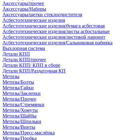
Аксессуары/прочее
Аксессуары/Наборы
Аксессуары/щетки стеклоочистителя
Асбестотехнические изделия
Асбестотехнические изделия/бумага асбестовая
Асбестотехнические изделия/листы асбостальные
Асбестотехнические изделия/листовой паронит
Асбестотехнические изделия/Сальниковая набивка
Выхлопная система
Детали КПП
Детали КПП/прочее
Детали КПП/ КПП в сборе
Детали КПП/Раздаточная КП
Метизы
Метизы/Болты
Метизы/Гайки
Метизы/Заклепки
Метизы/Прочее
Метизы/Стремянки
Метизы/Хомуты
Метизы/Шайбы
Метизы/Шпильки
Метизы/Винты
Метизы/Пресс-маслёнка
Метизы/Пробка