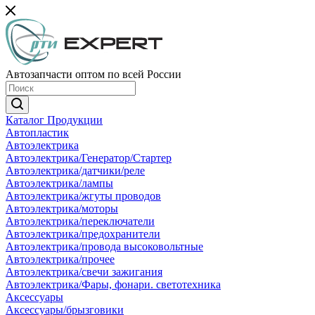
Автозапчасти оптом по всей России
Каталог Продукции
Автопластик
Автоэлектрика
Автоэлектрика/Генератор/Стартер
Автоэлектрика/датчики/реле
Автоэлектрика/лампы
Автоэлектрика/жгуты проводов
Автоэлектрика/моторы
Автоэлектрика/переключатели
Автоэлектрика/предохранители
Автоэлектрика/провода высоковольтные
Автоэлектрика/прочее
Автоэлектрика/свечи зажигания
Автоэлектрика/Фары, фонари. светотехника
Аксессуары
Аксессуары/брызговики