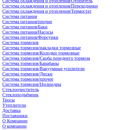
Система охлаждения и отопления/Отопитель
Система охлаждения и отопления/Переходники
Система охлаждения и отопления/Термостат
Система питания
Система питания/прочие
Система питания/Баки
Система питания/Насосы
Система питания/Форсунки
Система тормозов
Система тормозов/накладки тормозные
Система тормозов/Колодки тормозные
Система тормозов/Скоба переднего тормоза
Система тормозов/Барабаны
Система тормозов/Вакуумные усилители
Система тормозов/Диски
Система тормозов/прочее
Система тормозов/Цилиндры
Стеклоочиститель
Стеклоподъёмник
Тросы
Утеплители
Доставка
Поставщики
О Компании
О компании