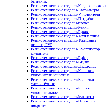
багажник
Резинотехнические изделия/Коврики в салон
Резинотехнические изделия/Автокамеры
Резинотехнические изделия/Уплотнители
Резинотехнические изделия/Патрубки
Резинотехнические изделия/прочее
Резинотехнические изделия/Ремни
Резинотехнические изделия/Рукава
Резинотехнические изделия/Техпластина
Резинотехнические изделия/Тормозные
шланги, ГУР
Резинотехнические изделия/Амортизатор
глушителя
Резинотехнические изделия/Буфер
Резинотехнические изделия/Втулка
Резинотехнические изделия/Диафрагма
Резинотехнические изделия/Колпаки-
уплотнители защитные
Резинотехнические изделия/Колпачки
маслосъёмные
Резинотехнические изделия/Кольцо
уплотнительное
Резинотехнические изделия/Манжеты
Резинотехнические изделия/Напольное
покрытие