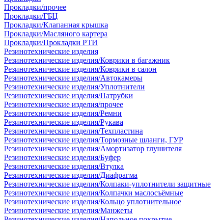
Прокладки/прочее
Прокладки/ГБЦ
Прокладки/Клапанная крышка
Прокладки/Масляного картера
Прокладки/Прокладки РТИ
Резинотехнические изделия
Резинотехнические изделия/Коврики в багажник
Резинотехнические изделия/Коврики в салон
Резинотехнические изделия/Автокамеры
Резинотехнические изделия/Уплотнители
Резинотехнические изделия/Патрубки
Резинотехнические изделия/прочее
Резинотехнические изделия/Ремни
Резинотехнические изделия/Рукава
Резинотехнические изделия/Техпластина
Резинотехнические изделия/Тормозные шланги, ГУР
Резинотехнические изделия/Амортизатор глушителя
Резинотехнические изделия/Буфер
Резинотехнические изделия/Втулка
Резинотехнические изделия/Диафрагма
Резинотехнические изделия/Колпаки-уплотнители защитные
Резинотехнические изделия/Колпачки маслосъёмные
Резинотехнические изделия/Кольцо уплотнительное
Резинотехнические изделия/Манжеты
Резинотехнические изделия/Напольное покрытие