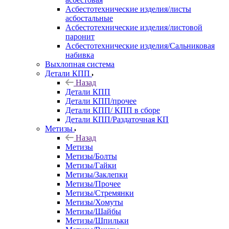
Асбестотехнические изделия/листы
асбостальные
Асбестотехнические изделия/листовой
паронит
Асбестотехнические изделия/Сальниковая
набивка
Выхлопная система
Детали КПП
Назад
Детали КПП
Детали КПП/прочее
Детали КПП/ КПП в сборе
Детали КПП/Раздаточная КП
Метизы
Назад
Метизы
Метизы/Болты
Метизы/Гайки
Метизы/Заклепки
Метизы/Прочее
Метизы/Стремянки
Метизы/Хомуты
Метизы/Шайбы
Метизы/Шпильки