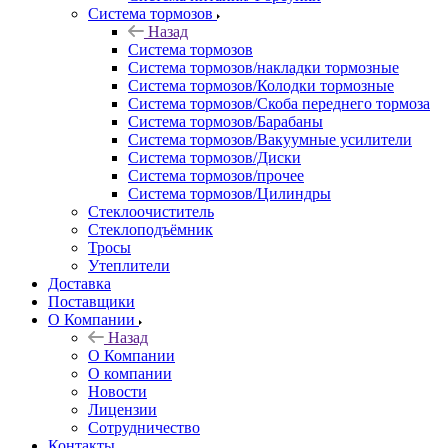
Система тормозов
Назад
Система тормозов
Система тормозов/накладки тормозные
Система тормозов/Колодки тормозные
Система тормозов/Скоба переднего тормоза
Система тормозов/Барабаны
Система тормозов/Вакуумные усилители
Система тормозов/Диски
Система тормозов/прочее
Система тормозов/Цилиндры
Стеклоочиститель
Стеклоподъёмник
Тросы
Утеплители
Доставка
Поставщики
О Компании
Назад
О Компании
О компании
Новости
Лицензии
Сотрудничество
Контакты