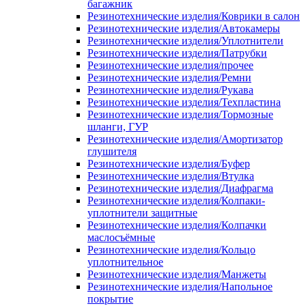
багажник
Резинотехнические изделия/Коврики в салон
Резинотехнические изделия/Автокамеры
Резинотехнические изделия/Уплотнители
Резинотехнические изделия/Патрубки
Резинотехнические изделия/прочее
Резинотехнические изделия/Ремни
Резинотехнические изделия/Рукава
Резинотехнические изделия/Техпластина
Резинотехнические изделия/Тормозные
шланги, ГУР
Резинотехнические изделия/Амортизатор
глушителя
Резинотехнические изделия/Буфер
Резинотехнические изделия/Втулка
Резинотехнические изделия/Диафрагма
Резинотехнические изделия/Колпаки-
уплотнители защитные
Резинотехнические изделия/Колпачки
маслосъёмные
Резинотехнические изделия/Кольцо
уплотнительное
Резинотехнические изделия/Манжеты
Резинотехнические изделия/Напольное
покрытие