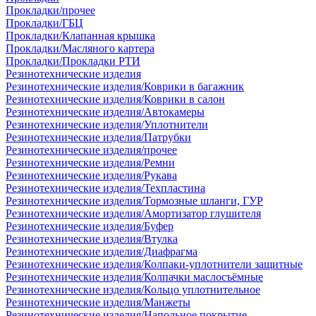
Прокладки/прочее
Прокладки/ГБЦ
Прокладки/Клапанная крышка
Прокладки/Масляного картера
Прокладки/Прокладки РТИ
Резинотехнические изделия
Резинотехнические изделия/Коврики в багажник
Резинотехнические изделия/Коврики в салон
Резинотехнические изделия/Автокамеры
Резинотехнические изделия/Уплотнители
Резинотехнические изделия/Патрубки
Резинотехнические изделия/прочее
Резинотехнические изделия/Ремни
Резинотехнические изделия/Рукава
Резинотехнические изделия/Техпластина
Резинотехнические изделия/Тормозные шланги, ГУР
Резинотехнические изделия/Амортизатор глушителя
Резинотехнические изделия/Буфер
Резинотехнические изделия/Втулка
Резинотехнические изделия/Диафрагма
Резинотехнические изделия/Колпаки-уплотнители защитные
Резинотехнические изделия/Колпачки маслосъёмные
Резинотехнические изделия/Кольцо уплотнительное
Резинотехнические изделия/Манжеты
Резинотехнические изделия/Напольное покрытие