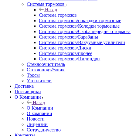
Система тормозов
Назад
Система тормозов
Система тормозов/накладки тормозные
Система тормозов/Колодки тормозные
Система тормозов/Скоба переднего тормоза
Система тормозов/Барабаны
Система тормозов/Вакуумные усилители
Система тормозов/Диски
Система тормозов/прочее
Система тормозов/Цилиндры
Стеклоочиститель
Стеклоподъёмник
Тросы
Утеплители
Доставка
Поставщики
О Компании
Назад
О Компании
О компании
Новости
Лицензии
Сотрудничество
Контакты