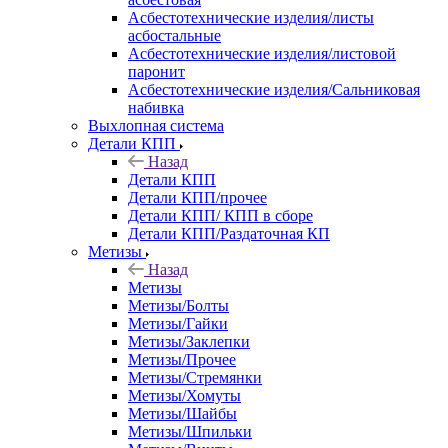
Асбестотехнические изделия/листы
асбостальные
Асбестотехнические изделия/листовой
паронит
Асбестотехнические изделия/Сальниковая
набивка
Выхлопная система
Детали КПП
Назад
Детали КПП
Детали КПП/прочее
Детали КПП/ КПП в сборе
Детали КПП/Раздаточная КП
Метизы
Назад
Метизы
Метизы/Болты
Метизы/Гайки
Метизы/Заклепки
Метизы/Прочее
Метизы/Стремянки
Метизы/Хомуты
Метизы/Шайбы
Метизы/Шпильки