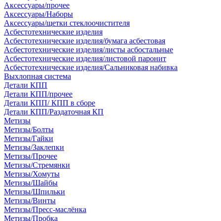
Аксессуары/прочее
Аксессуары/Наборы
Аксессуары/щетки стеклоочистителя
Асбестотехнические изделия
Асбестотехнические изделия/бумага асбестовая
Асбестотехнические изделия/листы асбостальные
Асбестотехнические изделия/листовой паронит
Асбестотехнические изделия/Сальниковая набивка
Выхлопная система
Детали КПП
Детали КПП/прочее
Детали КПП/ КПП в сборе
Детали КПП/Раздаточная КП
Метизы
Метизы/Болты
Метизы/Гайки
Метизы/Заклепки
Метизы/Прочее
Метизы/Стремянки
Метизы/Хомуты
Метизы/Шайбы
Метизы/Шпильки
Метизы/Винты
Метизы/Пресс-маслёнка
Метизы/Пробка