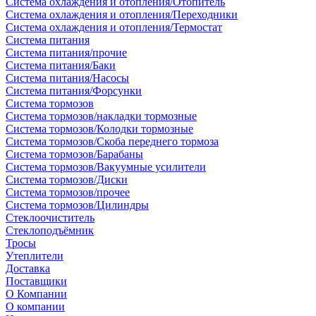
Система охлаждения и отопления/Отопитель
Система охлаждения и отопления/Переходники
Система охлаждения и отопления/Термостат
Система питания
Система питания/прочие
Система питания/Баки
Система питания/Насосы
Система питания/Форсунки
Система тормозов
Система тормозов/накладки тормозные
Система тормозов/Колодки тормозные
Система тормозов/Скоба переднего тормоза
Система тормозов/Барабаны
Система тормозов/Вакуумные усилители
Система тормозов/Диски
Система тормозов/прочее
Система тормозов/Цилиндры
Стеклоочиститель
Стеклоподъёмник
Тросы
Утеплители
Доставка
Поставщики
О Компании
О компании