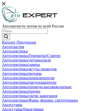
Автозапчасти оптом по всей России
Каталог Продукции
Автопластик
Автоэлектрика
Автоэлектрика/Генератор/Стартер
Автоэлектрика/датчики/реле
Автоэлектрика/лампы
Автоэлектрика/жгуты проводов
Автоэлектрика/моторы
Автоэлектрика/переключатели
Автоэлектрика/предохранители
Автоэлектрика/провода высоковольтные
Автоэлектрика/прочее
Автоэлектрика/свечи зажигания
Автоэлектрика/Фары, фонари. светотехника
Аксессуары
Аксессуары/брызговики