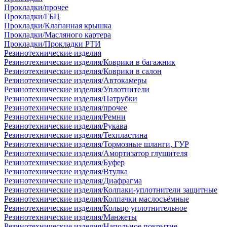
Прокладки/прочее
Прокладки/ГБЦ
Прокладки/Клапанная крышка
Прокладки/Масляного картера
Прокладки/Прокладки РТИ
Резинотехнические изделия
Резинотехнические изделия/Коврики в багажник
Резинотехнические изделия/Коврики в салон
Резинотехнические изделия/Автокамеры
Резинотехнические изделия/Уплотнители
Резинотехнические изделия/Патрубки
Резинотехнические изделия/прочее
Резинотехнические изделия/Ремни
Резинотехнические изделия/Рукава
Резинотехнические изделия/Техпластина
Резинотехнические изделия/Тормозные шланги, ГУР
Резинотехнические изделия/Амортизатор глушителя
Резинотехнические изделия/Буфер
Резинотехнические изделия/Втулка
Резинотехнические изделия/Диафрагма
Резинотехнические изделия/Колпаки-уплотнители защитные
Резинотехнические изделия/Колпачки маслосъёмные
Резинотехнические изделия/Кольцо уплотнительное
Резинотехнические изделия/Манжеты
Резинотехнические изделия/Напольное покрытие