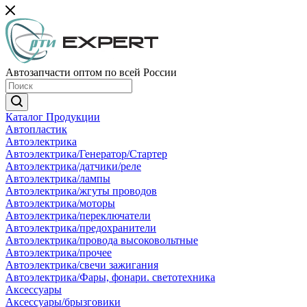
Автозапчасти оптом по всей России
Каталог Продукции
Автопластик
Автоэлектрика
Автоэлектрика/Генератор/Стартер
Автоэлектрика/датчики/реле
Автоэлектрика/лампы
Автоэлектрика/жгуты проводов
Автоэлектрика/моторы
Автоэлектрика/переключатели
Автоэлектрика/предохранители
Автоэлектрика/провода высоковольтные
Автоэлектрика/прочее
Автоэлектрика/свечи зажигания
Автоэлектрика/Фары, фонари. светотехника
Аксессуары
Аксессуары/брызговики