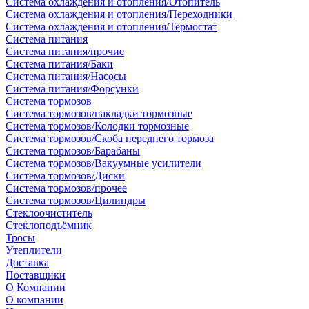
Система охлаждения и отопления/Отопитель
Система охлаждения и отопления/Переходники
Система охлаждения и отопления/Термостат
Система питания
Система питания/прочие
Система питания/Баки
Система питания/Насосы
Система питания/Форсунки
Система тормозов
Система тормозов/накладки тормозные
Система тормозов/Колодки тормозные
Система тормозов/Скоба переднего тормоза
Система тормозов/Барабаны
Система тормозов/Вакуумные усилители
Система тормозов/Диски
Система тормозов/прочее
Система тормозов/Цилиндры
Стеклоочиститель
Стеклоподъёмник
Тросы
Утеплители
Доставка
Поставщики
О Компании
О компании