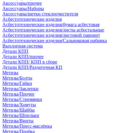
Аксессуары/прочее
Аксессуары/Наборы
Аксессуары/щетки стеклоочистителя
Асбестотехнические изделия
Асбестотехнические изделия/бумага асбестовая
Асбестотехнические изделия/листы асбостальные
Асбестотехнические изделия/листовой паронит
Асбестотехнические изделия/Сальниковая набивка
Выхлопная система
Детали КПП
Детали КПП/прочее
Детали КПП/ КПП в сборе
Детали КПП/Раздаточная КП
Метизы
Метизы/Болты
Метизы/Гайки
Метизы/Заклепки
Метизы/Прочее
Метизы/Стремянки
Метизы/Хомуты
Метизы/Шайбы
Метизы/Шпильки
Метизы/Винты
Метизы/Пресс-маслёнка
Метизы/Пробка