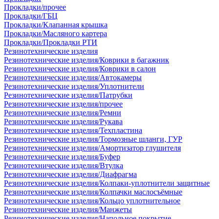
Прокладки/прочее
Прокладки/ГБЦ
Прокладки/Клапанная крышка
Прокладки/Масляного картера
Прокладки/Прокладки РТИ
Резинотехнические изделия
Резинотехнические изделия/Коврики в багажник
Резинотехнические изделия/Коврики в салон
Резинотехнические изделия/Автокамеры
Резинотехнические изделия/Уплотнители
Резинотехнические изделия/Патрубки
Резинотехнические изделия/прочее
Резинотехнические изделия/Ремни
Резинотехнические изделия/Рукава
Резинотехнические изделия/Техпластина
Резинотехнические изделия/Тормозные шланги, ГУР
Резинотехнические изделия/Амортизатор глушителя
Резинотехнические изделия/Буфер
Резинотехнические изделия/Втулка
Резинотехнические изделия/Диафрагма
Резинотехнические изделия/Колпаки-уплотнители защитные
Резинотехнические изделия/Колпачки маслосъёмные
Резинотехнические изделия/Кольцо уплотнительное
Резинотехнические изделия/Манжеты
Резинотехнические изделия/Напольное покрытие