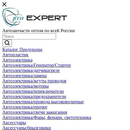
Автозапчасти оптом по всей России
Каталог Продукции
Автопластик
Автоэлектрика
Автоэлектрика/Генератор/Стартер
Автоэлектрика/датчики/реле
Автоэлектрика/лампы
Автоэлектрика/жгуты проводов
Автоэлектрика/моторы
Автоэлектрика/переключатели
Автоэлектрика/предохранители
Автоэлектрика/провода высоковольтные
Автоэлектрика/прочее
Автоэлектрика/свечи зажигания
Автоэлектрика/Фары, фонари. светотехника
Аксессуары
Аксессуары/брызговики