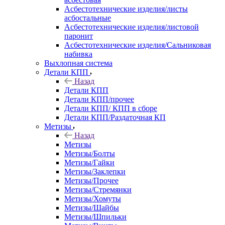
Асбестотехнические изделия/листы
асбостальные
Асбестотехнические изделия/листовой
паронит
Асбестотехнические изделия/Сальниковая
набивка
Выхлопная система
Детали КПП
Назад
Детали КПП
Детали КПП/прочее
Детали КПП/ КПП в сборе
Детали КПП/Раздаточная КП
Метизы
Назад
Метизы
Метизы/Болты
Метизы/Гайки
Метизы/Заклепки
Метизы/Прочее
Метизы/Стремянки
Метизы/Хомуты
Метизы/Шайбы
Метизы/Шпильки