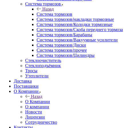
Система тормозов
Назад
Система тормозов
Система тормозов/накладки тормозные
Система тормозов/Колодки тормозные
Система тормозов/Скоба переднего тормоза
Система тормозов/Барабаны
Система тормозов/Вакуумные усилители
Система тормозов/Диски
Система тормозов/прочее
Система тормозов/Цилиндры
Стеклоочиститель
Стеклоподъёмник
Тросы
Утеплители
Доставка
Поставщики
О Компании
Назад
О Компании
О компании
Новости
Лицензии
Сотрудничество
Контакты