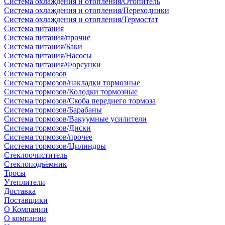
Система охлаждения и отопления/Отопитель
Система охлаждения и отопления/Переходники
Система охлаждения и отопления/Термостат
Система питания
Система питания/прочие
Система питания/Баки
Система питания/Насосы
Система питания/Форсунки
Система тормозов
Система тормозов/накладки тормозные
Система тормозов/Колодки тормозные
Система тормозов/Скоба переднего тормоза
Система тормозов/Барабаны
Система тормозов/Вакуумные усилители
Система тормозов/Диски
Система тормозов/прочее
Система тормозов/Цилиндры
Стеклоочиститель
Стеклоподъёмник
Тросы
Утеплители
Доставка
Поставщики
О Компании
О компании