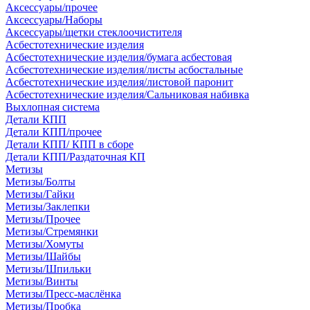
Аксессуары/прочее
Аксессуары/Наборы
Аксессуары/щетки стеклоочистителя
Асбестотехнические изделия
Асбестотехнические изделия/бумага асбестовая
Асбестотехнические изделия/листы асбостальные
Асбестотехнические изделия/листовой паронит
Асбестотехнические изделия/Сальниковая набивка
Выхлопная система
Детали КПП
Детали КПП/прочее
Детали КПП/ КПП в сборе
Детали КПП/Раздаточная КП
Метизы
Метизы/Болты
Метизы/Гайки
Метизы/Заклепки
Метизы/Прочее
Метизы/Стремянки
Метизы/Хомуты
Метизы/Шайбы
Метизы/Шпильки
Метизы/Винты
Метизы/Пресс-маслёнка
Метизы/Пробка