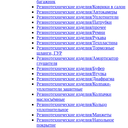
багажник
Резинотехнические изделия/Коврики в салон
Резинотехнические изделия/Автокамеры
Резинотехнические изделия/Уплотнители
Резинотехнические изделия/Патрубки
Резинотехнические изделия/прочее
Резинотехнические изделия/Ремни
Резинотехнические изделия/Рукава
Резинотехнические изделия/Техпластина
Резинотехнические изделия/Тормозные
шланги, ГУР
Резинотехнические изделия/Амортизатор
глушителя
Резинотехнические изделия/Буфер
Резинотехнические изделия/Втулка
Резинотехнические изделия/Диафрагма
Резинотехнические изделия/Колпаки-
уплотнители защитные
Резинотехнические изделия/Колпачки
маслосъёмные
Резинотехнические изделия/Кольцо
уплотнительное
Резинотехнические изделия/Манжеты
Резинотехнические изделия/Напольное
покрытие