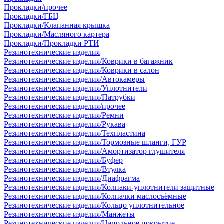
Прокладки/прочее
Прокладки/ГБЦ
Прокладки/Клапанная крышка
Прокладки/Масляного картера
Прокладки/Прокладки РТИ
Резинотехнические изделия
Резинотехнические изделия/Коврики в багажник
Резинотехнические изделия/Коврики в салон
Резинотехнические изделия/Автокамеры
Резинотехнические изделия/Уплотнители
Резинотехнические изделия/Патрубки
Резинотехнические изделия/прочее
Резинотехнические изделия/Ремни
Резинотехнические изделия/Рукава
Резинотехнические изделия/Техпластина
Резинотехнические изделия/Тормозные шланги, ГУР
Резинотехнические изделия/Амортизатор глушителя
Резинотехнические изделия/Буфер
Резинотехнические изделия/Втулка
Резинотехнические изделия/Диафрагма
Резинотехнические изделия/Колпаки-уплотнители защитные
Резинотехнические изделия/Колпачки маслосъёмные
Резинотехнические изделия/Кольцо уплотнительное
Резинотехнические изделия/Манжеты
Резинотехнические изделия/Напольное покрытие