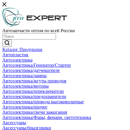
Автозапчасти оптом по всей России
Каталог Продукции
Автопластик
Автоэлектрика
Автоэлектрика/Генератор/Стартер
Автоэлектрика/датчики/реле
Автоэлектрика/лампы
Автоэлектрика/жгуты проводов
Автоэлектрика/моторы
Автоэлектрика/переключатели
Автоэлектрика/предохранители
Автоэлектрика/провода высоковольтные
Автоэлектрика/прочее
Автоэлектрика/свечи зажигания
Автоэлектрика/Фары, фонари. светотехника
Аксессуары
Аксессуары/брызговики