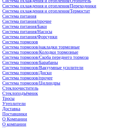
Система охлаждения и отопления/Отопитель
Система охлаждения и отопления/Переходники
Система охлаждения и отопления/Термостат
Система питания
Система питания/прочие
Система питания/Баки
Система питания/Насосы
Система питания/Форсунки
Система тормозов
Система тормозов/накладки тормозные
Система тормозов/Колодки тормозные
Система тормозов/Скоба переднего тормоза
Система тормозов/Барабаны
Система тормозов/Вакуумные усилители
Система тормозов/Диски
Система тормозов/прочее
Система тормозов/Цилиндры
Стеклоочиститель
Стеклоподъёмник
Тросы
Утеплители
Доставка
Поставщики
О Компании
О компании