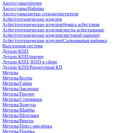
Аксессуары/прочее
Аксессуары/Наборы
Аксессуары/щетки стеклоочистителя
Асбестотехнические изделия
Асбестотехнические изделия/бумага асбестовая
Асбестотехнические изделия/листы асбостальные
Асбестотехнические изделия/листовой паронит
Асбестотехнические изделия/Сальниковая набивка
Выхлопная система
Детали КПП
Детали КПП/прочее
Детали КПП/ КПП в сборе
Детали КПП/Раздаточная КП
Метизы
Метизы/Болты
Метизы/Гайки
Метизы/Заклепки
Метизы/Прочее
Метизы/Стремянки
Метизы/Хомуты
Метизы/Шайбы
Метизы/Шпильки
Метизы/Винты
Метизы/Пресс-маслёнка
Метизы/Пробка