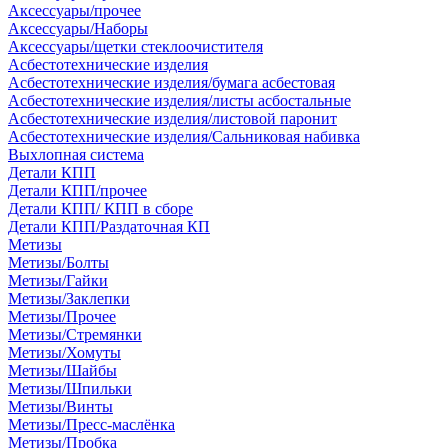
Аксессуары/прочее
Аксессуары/Наборы
Аксессуары/щетки стеклоочистителя
Асбестотехнические изделия
Асбестотехнические изделия/бумага асбестовая
Асбестотехнические изделия/листы асбостальные
Асбестотехнические изделия/листовой паронит
Асбестотехнические изделия/Сальниковая набивка
Выхлопная система
Детали КПП
Детали КПП/прочее
Детали КПП/ КПП в сборе
Детали КПП/Раздаточная КП
Метизы
Метизы/Болты
Метизы/Гайки
Метизы/Заклепки
Метизы/Прочее
Метизы/Стремянки
Метизы/Хомуты
Метизы/Шайбы
Метизы/Шпильки
Метизы/Винты
Метизы/Пресс-маслёнка
Метизы/Пробка