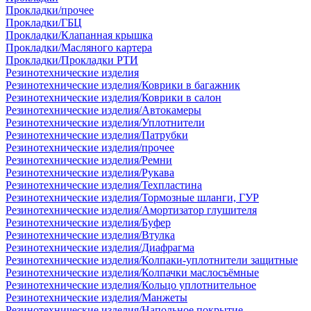
Прокладки/прочее
Прокладки/ГБЦ
Прокладки/Клапанная крышка
Прокладки/Масляного картера
Прокладки/Прокладки РТИ
Резинотехнические изделия
Резинотехнические изделия/Коврики в багажник
Резинотехнические изделия/Коврики в салон
Резинотехнические изделия/Автокамеры
Резинотехнические изделия/Уплотнители
Резинотехнические изделия/Патрубки
Резинотехнические изделия/прочее
Резинотехнические изделия/Ремни
Резинотехнические изделия/Рукава
Резинотехнические изделия/Техпластина
Резинотехнические изделия/Тормозные шланги, ГУР
Резинотехнические изделия/Амортизатор глушителя
Резинотехнические изделия/Буфер
Резинотехнические изделия/Втулка
Резинотехнические изделия/Диафрагма
Резинотехнические изделия/Колпаки-уплотнители защитные
Резинотехнические изделия/Колпачки маслосъёмные
Резинотехнические изделия/Кольцо уплотнительное
Резинотехнические изделия/Манжеты
Резинотехнические изделия/Напольное покрытие