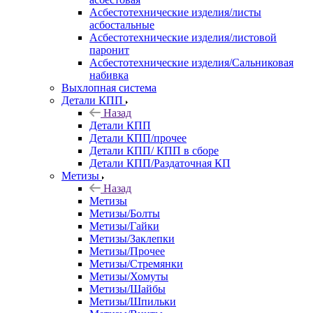
Асбестотехнические изделия/листы
асбостальные
Асбестотехнические изделия/листовой
паронит
Асбестотехнические изделия/Сальниковая
набивка
Выхлопная система
Детали КПП
Назад
Детали КПП
Детали КПП/прочее
Детали КПП/ КПП в сборе
Детали КПП/Раздаточная КП
Метизы
Назад
Метизы
Метизы/Болты
Метизы/Гайки
Метизы/Заклепки
Метизы/Прочее
Метизы/Стремянки
Метизы/Хомуты
Метизы/Шайбы
Метизы/Шпильки