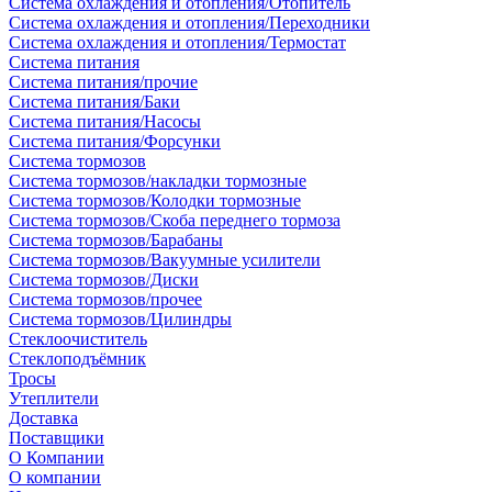
Система охлаждения и отопления/Отопитель
Система охлаждения и отопления/Переходники
Система охлаждения и отопления/Термостат
Система питания
Система питания/прочие
Система питания/Баки
Система питания/Насосы
Система питания/Форсунки
Система тормозов
Система тормозов/накладки тормозные
Система тормозов/Колодки тормозные
Система тормозов/Скоба переднего тормоза
Система тормозов/Барабаны
Система тормозов/Вакуумные усилители
Система тормозов/Диски
Система тормозов/прочее
Система тормозов/Цилиндры
Стеклоочиститель
Стеклоподъёмник
Тросы
Утеплители
Доставка
Поставщики
О Компании
О компании