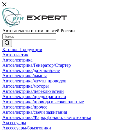
Автозапчасти оптом по всей России
Каталог Продукции
Автопластик
Автоэлектрика
Автоэлектрика/Генератор/Стартер
Автоэлектрика/датчики/реле
Автоэлектрика/лампы
Автоэлектрика/жгуты проводов
Автоэлектрика/моторы
Автоэлектрика/переключатели
Автоэлектрика/предохранители
Автоэлектрика/провода высоковольтные
Автоэлектрика/прочее
Автоэлектрика/свечи зажигания
Автоэлектрика/Фары, фонари. светотехника
Аксессуары
Аксессуары/брызговики