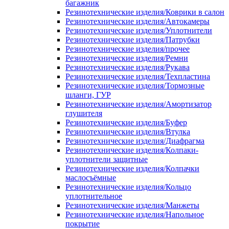
багажник
Резинотехнические изделия/Коврики в салон
Резинотехнические изделия/Автокамеры
Резинотехнические изделия/Уплотнители
Резинотехнические изделия/Патрубки
Резинотехнические изделия/прочее
Резинотехнические изделия/Ремни
Резинотехнические изделия/Рукава
Резинотехнические изделия/Техпластина
Резинотехнические изделия/Тормозные
шланги, ГУР
Резинотехнические изделия/Амортизатор
глушителя
Резинотехнические изделия/Буфер
Резинотехнические изделия/Втулка
Резинотехнические изделия/Диафрагма
Резинотехнические изделия/Колпаки-
уплотнители защитные
Резинотехнические изделия/Колпачки
маслосъёмные
Резинотехнические изделия/Кольцо
уплотнительное
Резинотехнические изделия/Манжеты
Резинотехнические изделия/Напольное
покрытие