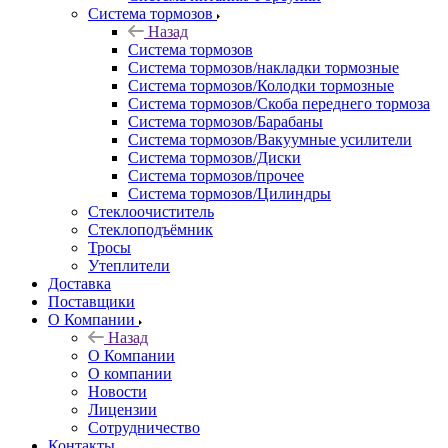
Система тормозов
Назад
Система тормозов
Система тормозов/накладки тормозные
Система тормозов/Колодки тормозные
Система тормозов/Скоба переднего тормоза
Система тормозов/Барабаны
Система тормозов/Вакуумные усилители
Система тормозов/Диски
Система тормозов/прочее
Система тормозов/Цилиндры
Стеклоочиститель
Стеклоподъёмник
Тросы
Утеплители
Доставка
Поставщики
О Компании
Назад
О Компании
О компании
Новости
Лицензии
Сотрудничество
Контакты