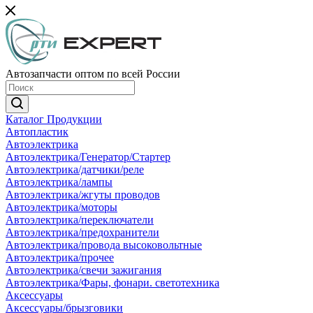
Автозапчасти оптом по всей России
Каталог Продукции
Автопластик
Автоэлектрика
Автоэлектрика/Генератор/Стартер
Автоэлектрика/датчики/реле
Автоэлектрика/лампы
Автоэлектрика/жгуты проводов
Автоэлектрика/моторы
Автоэлектрика/переключатели
Автоэлектрика/предохранители
Автоэлектрика/провода высоковольтные
Автоэлектрика/прочее
Автоэлектрика/свечи зажигания
Автоэлектрика/Фары, фонари. светотехника
Аксессуары
Аксессуары/брызговики