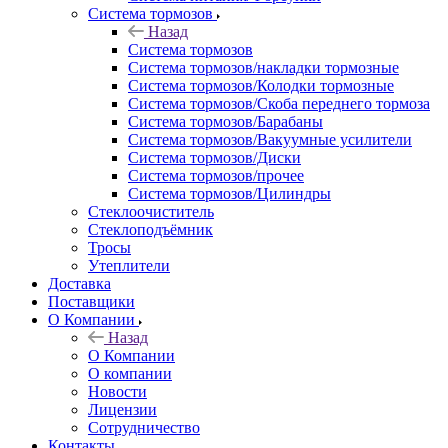
Система тормозов
Назад
Система тормозов
Система тормозов/накладки тормозные
Система тормозов/Колодки тормозные
Система тормозов/Скоба переднего тормоза
Система тормозов/Барабаны
Система тормозов/Вакуумные усилители
Система тормозов/Диски
Система тормозов/прочее
Система тормозов/Цилиндры
Стеклоочиститель
Стеклоподъёмник
Тросы
Утеплители
Доставка
Поставщики
О Компании
Назад
О Компании
О компании
Новости
Лицензии
Сотрудничество
Контакты