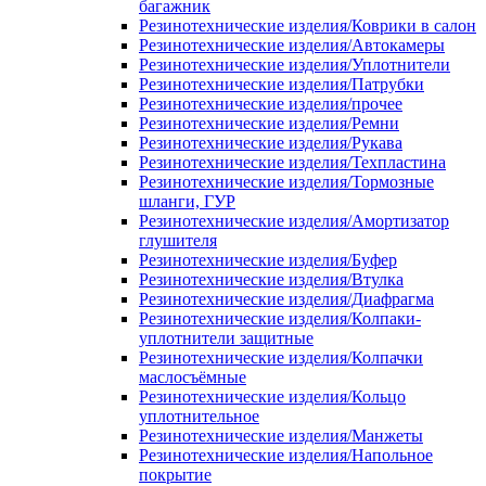
багажник
Резинотехнические изделия/Коврики в салон
Резинотехнические изделия/Автокамеры
Резинотехнические изделия/Уплотнители
Резинотехнические изделия/Патрубки
Резинотехнические изделия/прочее
Резинотехнические изделия/Ремни
Резинотехнические изделия/Рукава
Резинотехнические изделия/Техпластина
Резинотехнические изделия/Тормозные
шланги, ГУР
Резинотехнические изделия/Амортизатор
глушителя
Резинотехнические изделия/Буфер
Резинотехнические изделия/Втулка
Резинотехнические изделия/Диафрагма
Резинотехнические изделия/Колпаки-
уплотнители защитные
Резинотехнические изделия/Колпачки
маслосъёмные
Резинотехнические изделия/Кольцо
уплотнительное
Резинотехнические изделия/Манжеты
Резинотехнические изделия/Напольное
покрытие