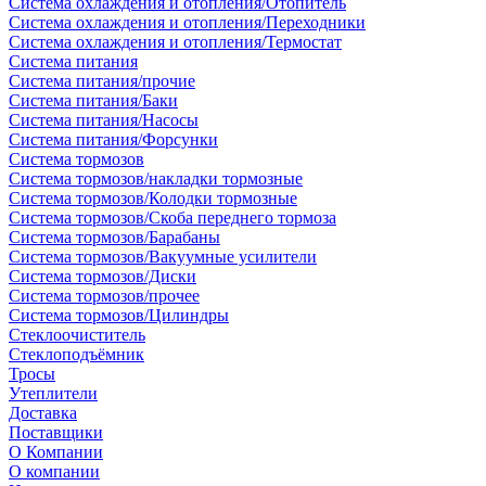
Система охлаждения и отопления/Отопитель
Система охлаждения и отопления/Переходники
Система охлаждения и отопления/Термостат
Система питания
Система питания/прочие
Система питания/Баки
Система питания/Насосы
Система питания/Форсунки
Система тормозов
Система тормозов/накладки тормозные
Система тормозов/Колодки тормозные
Система тормозов/Скоба переднего тормоза
Система тормозов/Барабаны
Система тормозов/Вакуумные усилители
Система тормозов/Диски
Система тормозов/прочее
Система тормозов/Цилиндры
Стеклоочиститель
Стеклоподъёмник
Тросы
Утеплители
Доставка
Поставщики
О Компании
О компании