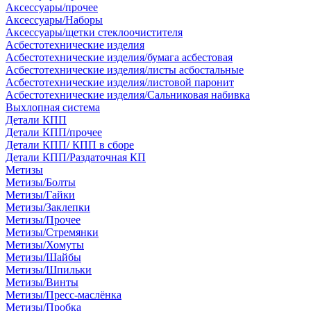
Аксессуары/прочее
Аксессуары/Наборы
Аксессуары/щетки стеклоочистителя
Асбестотехнические изделия
Асбестотехнические изделия/бумага асбестовая
Асбестотехнические изделия/листы асбостальные
Асбестотехнические изделия/листовой паронит
Асбестотехнические изделия/Сальниковая набивка
Выхлопная система
Детали КПП
Детали КПП/прочее
Детали КПП/ КПП в сборе
Детали КПП/Раздаточная КП
Метизы
Метизы/Болты
Метизы/Гайки
Метизы/Заклепки
Метизы/Прочее
Метизы/Стремянки
Метизы/Хомуты
Метизы/Шайбы
Метизы/Шпильки
Метизы/Винты
Метизы/Пресс-маслёнка
Метизы/Пробка