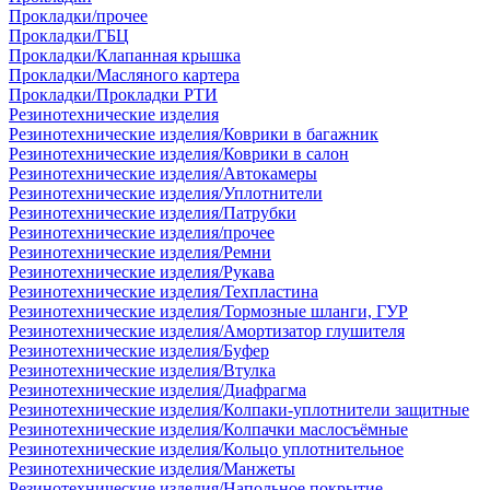
Прокладки/прочее
Прокладки/ГБЦ
Прокладки/Клапанная крышка
Прокладки/Масляного картера
Прокладки/Прокладки РТИ
Резинотехнические изделия
Резинотехнические изделия/Коврики в багажник
Резинотехнические изделия/Коврики в салон
Резинотехнические изделия/Автокамеры
Резинотехнические изделия/Уплотнители
Резинотехнические изделия/Патрубки
Резинотехнические изделия/прочее
Резинотехнические изделия/Ремни
Резинотехнические изделия/Рукава
Резинотехнические изделия/Техпластина
Резинотехнические изделия/Тормозные шланги, ГУР
Резинотехнические изделия/Амортизатор глушителя
Резинотехнические изделия/Буфер
Резинотехнические изделия/Втулка
Резинотехнические изделия/Диафрагма
Резинотехнические изделия/Колпаки-уплотнители защитные
Резинотехнические изделия/Колпачки маслосъёмные
Резинотехнические изделия/Кольцо уплотнительное
Резинотехнические изделия/Манжеты
Резинотехнические изделия/Напольное покрытие