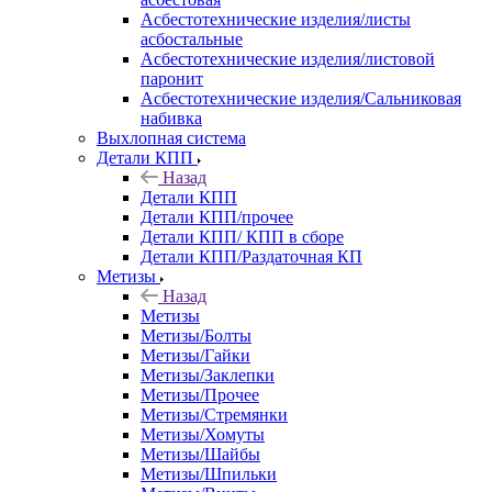
Асбестотехнические изделия/листы
асбостальные
Асбестотехнические изделия/листовой
паронит
Асбестотехнические изделия/Сальниковая
набивка
Выхлопная система
Детали КПП
Назад
Детали КПП
Детали КПП/прочее
Детали КПП/ КПП в сборе
Детали КПП/Раздаточная КП
Метизы
Назад
Метизы
Метизы/Болты
Метизы/Гайки
Метизы/Заклепки
Метизы/Прочее
Метизы/Стремянки
Метизы/Хомуты
Метизы/Шайбы
Метизы/Шпильки