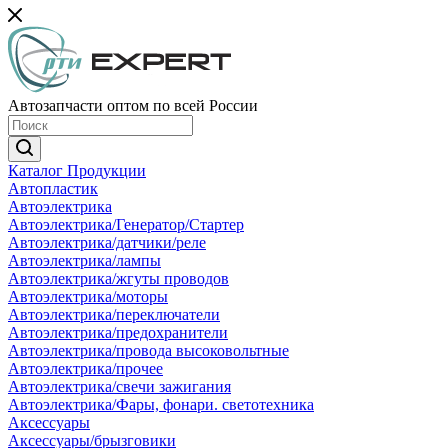
Автозапчасти оптом по всей России
Каталог Продукции
Автопластик
Автоэлектрика
Автоэлектрика/Генератор/Стартер
Автоэлектрика/датчики/реле
Автоэлектрика/лампы
Автоэлектрика/жгуты проводов
Автоэлектрика/моторы
Автоэлектрика/переключатели
Автоэлектрика/предохранители
Автоэлектрика/провода высоковольтные
Автоэлектрика/прочее
Автоэлектрика/свечи зажигания
Автоэлектрика/Фары, фонари. светотехника
Аксессуары
Аксессуары/брызговики