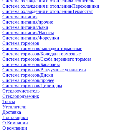
Система охлаждения и отопления/Отопитель
Система охлаждения и отопления/Переходники
Система охлаждения и отопления/Термостат
Система питания
Система питания/прочие
Система питания/Баки
Система питания/Насосы
Система питания/Форсунки
Система тормозов
Система тормозов/накладки тормозные
Система тормозов/Колодки тормозные
Система тормозов/Скоба переднего тормоза
Система тормозов/Барабаны
Система тормозов/Вакуумные усилители
Система тормозов/Диски
Система тормозов/прочее
Система тормозов/Цилиндры
Стеклоочиститель
Стеклоподъёмник
Тросы
Утеплители
Доставка
Поставщики
О Компании
О компании