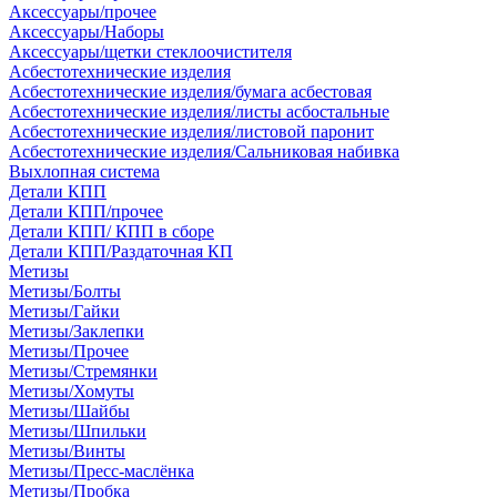
Аксессуары/прочее
Аксессуары/Наборы
Аксессуары/щетки стеклоочистителя
Асбестотехнические изделия
Асбестотехнические изделия/бумага асбестовая
Асбестотехнические изделия/листы асбостальные
Асбестотехнические изделия/листовой паронит
Асбестотехнические изделия/Сальниковая набивка
Выхлопная система
Детали КПП
Детали КПП/прочее
Детали КПП/ КПП в сборе
Детали КПП/Раздаточная КП
Метизы
Метизы/Болты
Метизы/Гайки
Метизы/Заклепки
Метизы/Прочее
Метизы/Стремянки
Метизы/Хомуты
Метизы/Шайбы
Метизы/Шпильки
Метизы/Винты
Метизы/Пресс-маслёнка
Метизы/Пробка