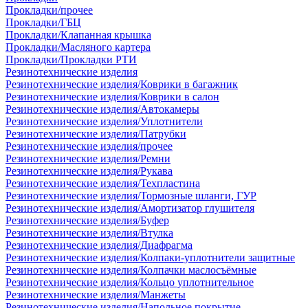
Прокладки/прочее
Прокладки/ГБЦ
Прокладки/Клапанная крышка
Прокладки/Масляного картера
Прокладки/Прокладки РТИ
Резинотехнические изделия
Резинотехнические изделия/Коврики в багажник
Резинотехнические изделия/Коврики в салон
Резинотехнические изделия/Автокамеры
Резинотехнические изделия/Уплотнители
Резинотехнические изделия/Патрубки
Резинотехнические изделия/прочее
Резинотехнические изделия/Ремни
Резинотехнические изделия/Рукава
Резинотехнические изделия/Техпластина
Резинотехнические изделия/Тормозные шланги, ГУР
Резинотехнические изделия/Амортизатор глушителя
Резинотехнические изделия/Буфер
Резинотехнические изделия/Втулка
Резинотехнические изделия/Диафрагма
Резинотехнические изделия/Колпаки-уплотнители защитные
Резинотехнические изделия/Колпачки маслосъёмные
Резинотехнические изделия/Кольцо уплотнительное
Резинотехнические изделия/Манжеты
Резинотехнические изделия/Напольное покрытие