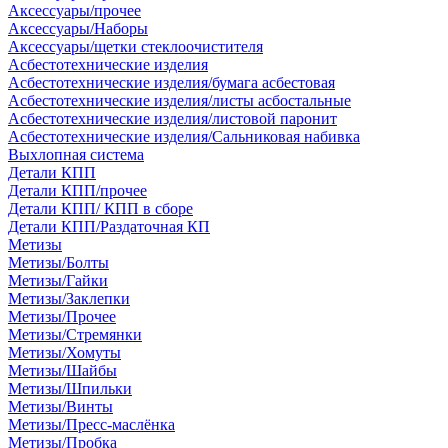
Аксессуары/прочее
Аксессуары/Наборы
Аксессуары/щетки стеклоочистителя
Асбестотехнические изделия
Асбестотехнические изделия/бумага асбестовая
Асбестотехнические изделия/листы асбостальные
Асбестотехнические изделия/листовой паронит
Асбестотехнические изделия/Сальниковая набивка
Выхлопная система
Детали КПП
Детали КПП/прочее
Детали КПП/ КПП в сборе
Детали КПП/Раздаточная КП
Метизы
Метизы/Болты
Метизы/Гайки
Метизы/Заклепки
Метизы/Прочее
Метизы/Стремянки
Метизы/Хомуты
Метизы/Шайбы
Метизы/Шпильки
Метизы/Винты
Метизы/Пресс-маслёнка
Метизы/Пробка