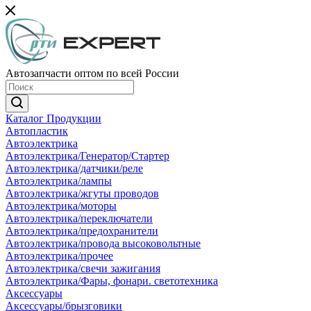
Автозапчасти оптом по всей России
Каталог Продукции
Автопластик
Автоэлектрика
Автоэлектрика/Генератор/Стартер
Автоэлектрика/датчики/реле
Автоэлектрика/лампы
Автоэлектрика/жгуты проводов
Автоэлектрика/моторы
Автоэлектрика/переключатели
Автоэлектрика/предохранители
Автоэлектрика/провода высоковольтные
Автоэлектрика/прочее
Автоэлектрика/свечи зажигания
Автоэлектрика/Фары, фонари. светотехника
Аксессуары
Аксессуары/брызговики