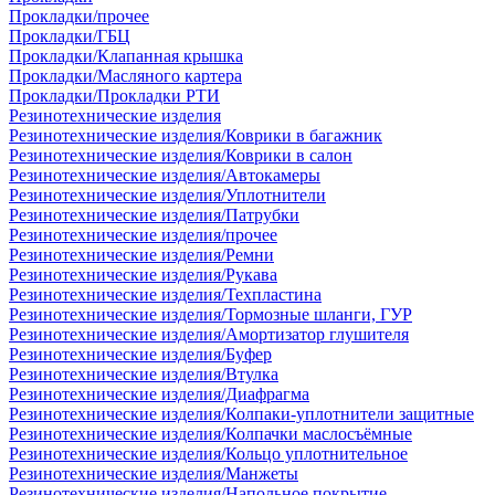
Прокладки/прочее
Прокладки/ГБЦ
Прокладки/Клапанная крышка
Прокладки/Масляного картера
Прокладки/Прокладки РТИ
Резинотехнические изделия
Резинотехнические изделия/Коврики в багажник
Резинотехнические изделия/Коврики в салон
Резинотехнические изделия/Автокамеры
Резинотехнические изделия/Уплотнители
Резинотехнические изделия/Патрубки
Резинотехнические изделия/прочее
Резинотехнические изделия/Ремни
Резинотехнические изделия/Рукава
Резинотехнические изделия/Техпластина
Резинотехнические изделия/Тормозные шланги, ГУР
Резинотехнические изделия/Амортизатор глушителя
Резинотехнические изделия/Буфер
Резинотехнические изделия/Втулка
Резинотехнические изделия/Диафрагма
Резинотехнические изделия/Колпаки-уплотнители защитные
Резинотехнические изделия/Колпачки маслосъёмные
Резинотехнические изделия/Кольцо уплотнительное
Резинотехнические изделия/Манжеты
Резинотехнические изделия/Напольное покрытие