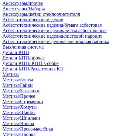
Аксессуары/прочее
Аксессуары/Наборы
Аксессуары/щетки стеклоочистителя
Асбестотехнические изделия
Асбестотехнические изделия/бумага асбестовая
Асбестотехнические изделия/листы асбостальные
Асбестотехнические изделия/листовой паронит
Асбестотехнические изделия/Сальниковая набивка
Выхлопная система
Детали КПП
Детали КПП/прочее
Детали КПП/ КПП в сборе
Детали КПП/Раздаточная КП
Метизы
Метизы/Болты
Метизы/Гайки
Метизы/Заклепки
Метизы/Прочее
Метизы/Стремянки
Метизы/Хомуты
Метизы/Шайбы
Метизы/Шпильки
Метизы/Винты
Метизы/Пресс-маслёнка
Метизы/Пробка