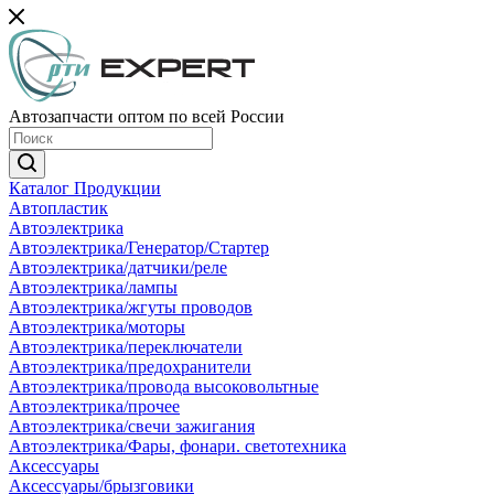
Автозапчасти оптом по всей России
Каталог Продукции
Автопластик
Автоэлектрика
Автоэлектрика/Генератор/Стартер
Автоэлектрика/датчики/реле
Автоэлектрика/лампы
Автоэлектрика/жгуты проводов
Автоэлектрика/моторы
Автоэлектрика/переключатели
Автоэлектрика/предохранители
Автоэлектрика/провода высоковольтные
Автоэлектрика/прочее
Автоэлектрика/свечи зажигания
Автоэлектрика/Фары, фонари. светотехника
Аксессуары
Аксессуары/брызговики