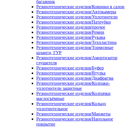
багажник
Резинотехнические изделия/Коврики в салон
Резинотехнические изделия/Автокамеры
Резинотехнические изделия/Уплотнители
Резинотехнические изделия/Патрубки
Резинотехнические изделия/прочее
Резинотехнические изделия/Ремни
Резинотехнические изделия/Рукава
Резинотехнические изделия/Техпластина
Резинотехнические изделия/Тормозные
шланги, ГУР
Резинотехнические изделия/Амортизатор
глушителя
Резинотехнические изделия/Буфер
Резинотехнические изделия/Втулка
Резинотехнические изделия/Диафрагма
Резинотехнические изделия/Колпаки-
уплотнители защитные
Резинотехнические изделия/Колпачки
маслосъёмные
Резинотехнические изделия/Кольцо
уплотнительное
Резинотехнические изделия/Манжеты
Резинотехнические изделия/Напольное
покрытие