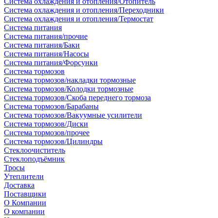
Система охлаждения и отопления/Отопитель
Система охлаждения и отопления/Переходники
Система охлаждения и отопления/Термостат
Система питания
Система питания/прочие
Система питания/Баки
Система питания/Насосы
Система питания/Форсунки
Система тормозов
Система тормозов/накладки тормозные
Система тормозов/Колодки тормозные
Система тормозов/Скоба переднего тормоза
Система тормозов/Барабаны
Система тормозов/Вакуумные усилители
Система тормозов/Диски
Система тормозов/прочее
Система тормозов/Цилиндры
Стеклоочиститель
Стеклоподъёмник
Тросы
Утеплители
Доставка
Поставщики
О Компании
О компании