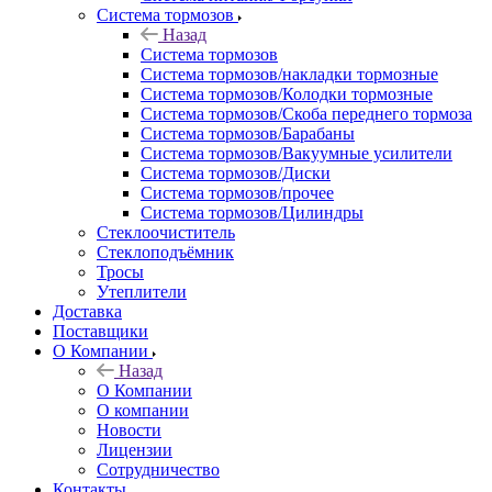
Система тормозов
Назад
Система тормозов
Система тормозов/накладки тормозные
Система тормозов/Колодки тормозные
Система тормозов/Скоба переднего тормоза
Система тормозов/Барабаны
Система тормозов/Вакуумные усилители
Система тормозов/Диски
Система тормозов/прочее
Система тормозов/Цилиндры
Стеклоочиститель
Стеклоподъёмник
Тросы
Утеплители
Доставка
Поставщики
О Компании
Назад
О Компании
О компании
Новости
Лицензии
Сотрудничество
Контакты