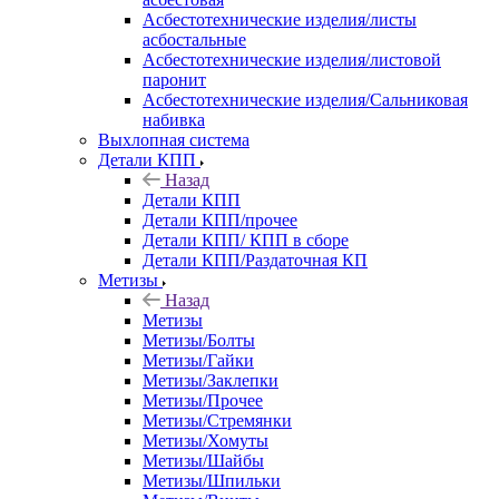
Асбестотехнические изделия/листы
асбостальные
Асбестотехнические изделия/листовой
паронит
Асбестотехнические изделия/Сальниковая
набивка
Выхлопная система
Детали КПП
Назад
Детали КПП
Детали КПП/прочее
Детали КПП/ КПП в сборе
Детали КПП/Раздаточная КП
Метизы
Назад
Метизы
Метизы/Болты
Метизы/Гайки
Метизы/Заклепки
Метизы/Прочее
Метизы/Стремянки
Метизы/Хомуты
Метизы/Шайбы
Метизы/Шпильки