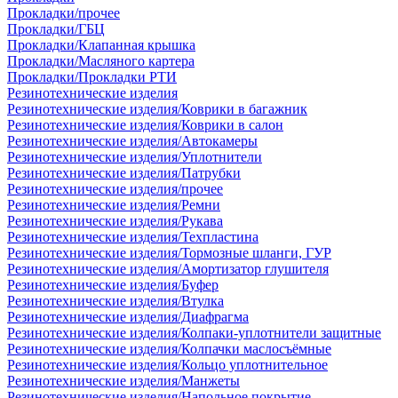
Прокладки/прочее
Прокладки/ГБЦ
Прокладки/Клапанная крышка
Прокладки/Масляного картера
Прокладки/Прокладки РТИ
Резинотехнические изделия
Резинотехнические изделия/Коврики в багажник
Резинотехнические изделия/Коврики в салон
Резинотехнические изделия/Автокамеры
Резинотехнические изделия/Уплотнители
Резинотехнические изделия/Патрубки
Резинотехнические изделия/прочее
Резинотехнические изделия/Ремни
Резинотехнические изделия/Рукава
Резинотехнические изделия/Техпластина
Резинотехнические изделия/Тормозные шланги, ГУР
Резинотехнические изделия/Амортизатор глушителя
Резинотехнические изделия/Буфер
Резинотехнические изделия/Втулка
Резинотехнические изделия/Диафрагма
Резинотехнические изделия/Колпаки-уплотнители защитные
Резинотехнические изделия/Колпачки маслосъёмные
Резинотехнические изделия/Кольцо уплотнительное
Резинотехнические изделия/Манжеты
Резинотехнические изделия/Напольное покрытие