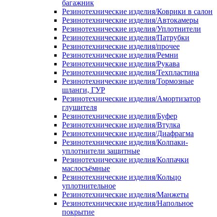
багажник
Резинотехнические изделия/Коврики в салон
Резинотехнические изделия/Автокамеры
Резинотехнические изделия/Уплотнители
Резинотехнические изделия/Патрубки
Резинотехнические изделия/прочее
Резинотехнические изделия/Ремни
Резинотехнические изделия/Рукава
Резинотехнические изделия/Техпластина
Резинотехнические изделия/Тормозные
шланги, ГУР
Резинотехнические изделия/Амортизатор
глушителя
Резинотехнические изделия/Буфер
Резинотехнические изделия/Втулка
Резинотехнические изделия/Диафрагма
Резинотехнические изделия/Колпаки-
уплотнители защитные
Резинотехнические изделия/Колпачки
маслосъёмные
Резинотехнические изделия/Кольцо
уплотнительное
Резинотехнические изделия/Манжеты
Резинотехнические изделия/Напольное
покрытие