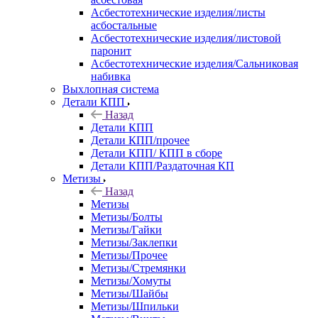
Асбестотехнические изделия/листы
асбостальные
Асбестотехнические изделия/листовой
паронит
Асбестотехнические изделия/Сальниковая
набивка
Выхлопная система
Детали КПП
Назад
Детали КПП
Детали КПП/прочее
Детали КПП/ КПП в сборе
Детали КПП/Раздаточная КП
Метизы
Назад
Метизы
Метизы/Болты
Метизы/Гайки
Метизы/Заклепки
Метизы/Прочее
Метизы/Стремянки
Метизы/Хомуты
Метизы/Шайбы
Метизы/Шпильки