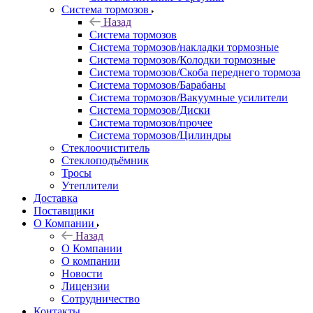
Система тормозов
Назад
Система тормозов
Система тормозов/накладки тормозные
Система тормозов/Колодки тормозные
Система тормозов/Скоба переднего тормоза
Система тормозов/Барабаны
Система тормозов/Вакуумные усилители
Система тормозов/Диски
Система тормозов/прочее
Система тормозов/Цилиндры
Стеклоочиститель
Стеклоподъёмник
Тросы
Утеплители
Доставка
Поставщики
О Компании
Назад
О Компании
О компании
Новости
Лицензии
Сотрудничество
Контакты