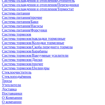
Система охлаждения и отопления/Отопитель
Система охлаждения и отопления/Переходники
Система охлаждения и отопления/Термостат
Система питания
Система питания/прочие
Система питания/Баки
Система питания/Насосы
Система питания/Форсунки
Система тормозов
Система тормозов/накладки тормозные
Система тормозов/Колодки тормозные
Система тормозов/Скоба переднего тормоза
Система тормозов/Барабаны
Система тормозов/Вакуумные усилители
Система тормозов/Диски
Система тормозов/прочее
Система тормозов/Цилиндры
Стеклоочиститель
Стеклоподъёмник
Тросы
Утеплители
Доставка
Поставщики
О Компании
О компании