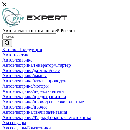
Автозапчасти оптом по всей России
Каталог Продукции
Автопластик
Автоэлектрика
Автоэлектрика/Генератор/Стартер
Автоэлектрика/датчики/реле
Автоэлектрика/лампы
Автоэлектрика/жгуты проводов
Автоэлектрика/моторы
Автоэлектрика/переключатели
Автоэлектрика/предохранители
Автоэлектрика/провода высоковольтные
Автоэлектрика/прочее
Автоэлектрика/свечи зажигания
Автоэлектрика/Фары, фонари. светотехника
Аксессуары
Аксессуары/брызговики