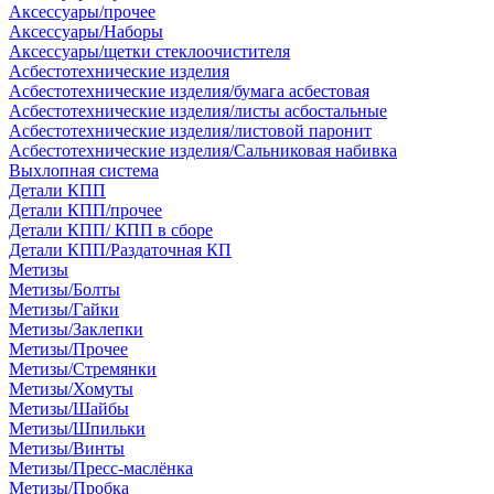
Аксессуары/прочее
Аксессуары/Наборы
Аксессуары/щетки стеклоочистителя
Асбестотехнические изделия
Асбестотехнические изделия/бумага асбестовая
Асбестотехнические изделия/листы асбостальные
Асбестотехнические изделия/листовой паронит
Асбестотехнические изделия/Сальниковая набивка
Выхлопная система
Детали КПП
Детали КПП/прочее
Детали КПП/ КПП в сборе
Детали КПП/Раздаточная КП
Метизы
Метизы/Болты
Метизы/Гайки
Метизы/Заклепки
Метизы/Прочее
Метизы/Стремянки
Метизы/Хомуты
Метизы/Шайбы
Метизы/Шпильки
Метизы/Винты
Метизы/Пресс-маслёнка
Метизы/Пробка