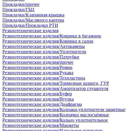
Прокладки/прочее
Прокладки/ГБЦ
Прокладки/Клапанная крышка
Прокладки/Масляного картера
Прокладки/Прокладки РТИ
Резинотехнические изделия
Резинотехнические изделия/Коврики в багажник
Резинотехнические изделия/Коврики в салон
Резинотехнические изделия/Автокамеры
Резинотехнические изделия/Уплотнители
Резинотехнические изделия/Патрубки
Резинотехнические изделия/прочее
Резинотехнические изделия/Ремни
Резинотехнические изделия/Рукава
Резинотехнические изделия/Техпластина
Резинотехнические изделия/Тормозные шланги, ГУР
Резинотехнические изделия/Амортизатор глушителя
Резинотехнические изделия/Буфер
Резинотехнические изделия/Втулка
Резинотехнические изделия/Диафрагма
Резинотехнические изделия/Колпаки-уплотнители защитные
Резинотехнические изделия/Колпачки маслосъёмные
Резинотехнические изделия/Кольцо уплотнительное
Резинотехнические изделия/Манжеты
Резинотехнические изделия/Напольное покрытие