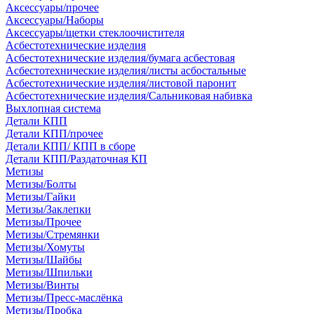
Аксессуары/прочее
Аксессуары/Наборы
Аксессуары/щетки стеклоочистителя
Асбестотехнические изделия
Асбестотехнические изделия/бумага асбестовая
Асбестотехнические изделия/листы асбостальные
Асбестотехнические изделия/листовой паронит
Асбестотехнические изделия/Сальниковая набивка
Выхлопная система
Детали КПП
Детали КПП/прочее
Детали КПП/ КПП в сборе
Детали КПП/Раздаточная КП
Метизы
Метизы/Болты
Метизы/Гайки
Метизы/Заклепки
Метизы/Прочее
Метизы/Стремянки
Метизы/Хомуты
Метизы/Шайбы
Метизы/Шпильки
Метизы/Винты
Метизы/Пресс-маслёнка
Метизы/Пробка