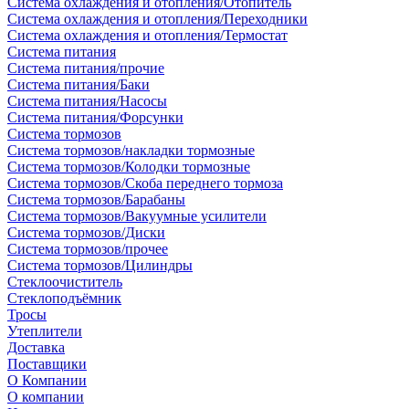
Система охлаждения и отопления/Отопитель
Система охлаждения и отопления/Переходники
Система охлаждения и отопления/Термостат
Система питания
Система питания/прочие
Система питания/Баки
Система питания/Насосы
Система питания/Форсунки
Система тормозов
Система тормозов/накладки тормозные
Система тормозов/Колодки тормозные
Система тормозов/Скоба переднего тормоза
Система тормозов/Барабаны
Система тормозов/Вакуумные усилители
Система тормозов/Диски
Система тормозов/прочее
Система тормозов/Цилиндры
Стеклоочиститель
Стеклоподъёмник
Тросы
Утеплители
Доставка
Поставщики
О Компании
О компании