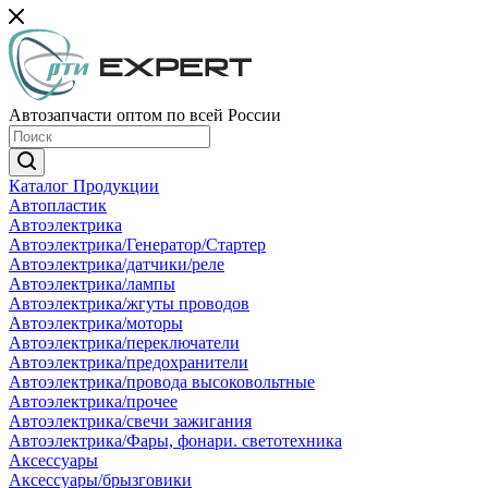
Автозапчасти оптом по всей России
Каталог Продукции
Автопластик
Автоэлектрика
Автоэлектрика/Генератор/Стартер
Автоэлектрика/датчики/реле
Автоэлектрика/лампы
Автоэлектрика/жгуты проводов
Автоэлектрика/моторы
Автоэлектрика/переключатели
Автоэлектрика/предохранители
Автоэлектрика/провода высоковольтные
Автоэлектрика/прочее
Автоэлектрика/свечи зажигания
Автоэлектрика/Фары, фонари. светотехника
Аксессуары
Аксессуары/брызговики