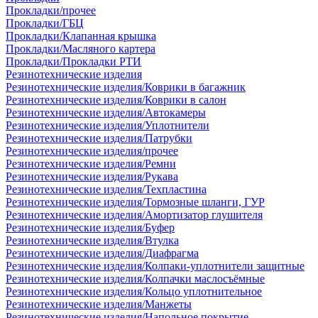
Прокладки/прочее
Прокладки/ГБЦ
Прокладки/Клапанная крышка
Прокладки/Масляного картера
Прокладки/Прокладки РТИ
Резинотехнические изделия
Резинотехнические изделия/Коврики в багажник
Резинотехнические изделия/Коврики в салон
Резинотехнические изделия/Автокамеры
Резинотехнические изделия/Уплотнители
Резинотехнические изделия/Патрубки
Резинотехнические изделия/прочее
Резинотехнические изделия/Ремни
Резинотехнические изделия/Рукава
Резинотехнические изделия/Техпластина
Резинотехнические изделия/Тормозные шланги, ГУР
Резинотехнические изделия/Амортизатор глушителя
Резинотехнические изделия/Буфер
Резинотехнические изделия/Втулка
Резинотехнические изделия/Диафрагма
Резинотехнические изделия/Колпаки-уплотнители защитные
Резинотехнические изделия/Колпачки маслосъёмные
Резинотехнические изделия/Кольцо уплотнительное
Резинотехнические изделия/Манжеты
Резинотехнические изделия/Напольное покрытие