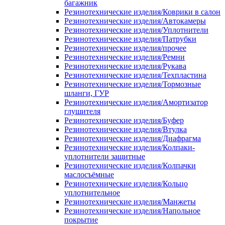
багажник
Резинотехнические изделия/Коврики в салон
Резинотехнические изделия/Автокамеры
Резинотехнические изделия/Уплотнители
Резинотехнические изделия/Патрубки
Резинотехнические изделия/прочее
Резинотехнические изделия/Ремни
Резинотехнические изделия/Рукава
Резинотехнические изделия/Техпластина
Резинотехнические изделия/Тормозные
шланги, ГУР
Резинотехнические изделия/Амортизатор
глушителя
Резинотехнические изделия/Буфер
Резинотехнические изделия/Втулка
Резинотехнические изделия/Диафрагма
Резинотехнические изделия/Колпаки-
уплотнители защитные
Резинотехнические изделия/Колпачки
маслосъёмные
Резинотехнические изделия/Кольцо
уплотнительное
Резинотехнические изделия/Манжеты
Резинотехнические изделия/Напольное
покрытие