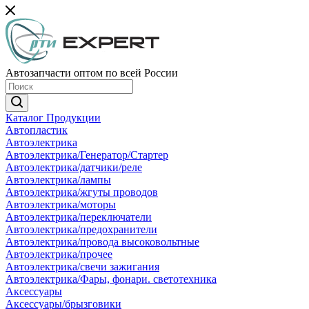
Автозапчасти оптом по всей России
Каталог Продукции
Автопластик
Автоэлектрика
Автоэлектрика/Генератор/Стартер
Автоэлектрика/датчики/реле
Автоэлектрика/лампы
Автоэлектрика/жгуты проводов
Автоэлектрика/моторы
Автоэлектрика/переключатели
Автоэлектрика/предохранители
Автоэлектрика/провода высоковольтные
Автоэлектрика/прочее
Автоэлектрика/свечи зажигания
Автоэлектрика/Фары, фонари. светотехника
Аксессуары
Аксессуары/брызговики