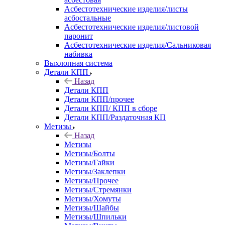
Асбестотехнические изделия/листы
асбостальные
Асбестотехнические изделия/листовой
паронит
Асбестотехнические изделия/Сальниковая
набивка
Выхлопная система
Детали КПП
Назад
Детали КПП
Детали КПП/прочее
Детали КПП/ КПП в сборе
Детали КПП/Раздаточная КП
Метизы
Назад
Метизы
Метизы/Болты
Метизы/Гайки
Метизы/Заклепки
Метизы/Прочее
Метизы/Стремянки
Метизы/Хомуты
Метизы/Шайбы
Метизы/Шпильки