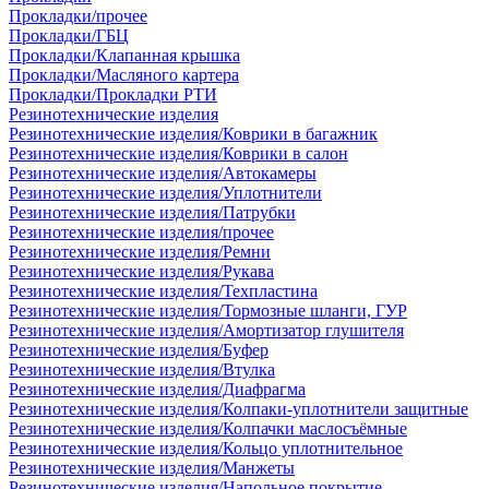
Прокладки/прочее
Прокладки/ГБЦ
Прокладки/Клапанная крышка
Прокладки/Масляного картера
Прокладки/Прокладки РТИ
Резинотехнические изделия
Резинотехнические изделия/Коврики в багажник
Резинотехнические изделия/Коврики в салон
Резинотехнические изделия/Автокамеры
Резинотехнические изделия/Уплотнители
Резинотехнические изделия/Патрубки
Резинотехнические изделия/прочее
Резинотехнические изделия/Ремни
Резинотехнические изделия/Рукава
Резинотехнические изделия/Техпластина
Резинотехнические изделия/Тормозные шланги, ГУР
Резинотехнические изделия/Амортизатор глушителя
Резинотехнические изделия/Буфер
Резинотехнические изделия/Втулка
Резинотехнические изделия/Диафрагма
Резинотехнические изделия/Колпаки-уплотнители защитные
Резинотехнические изделия/Колпачки маслосъёмные
Резинотехнические изделия/Кольцо уплотнительное
Резинотехнические изделия/Манжеты
Резинотехнические изделия/Напольное покрытие