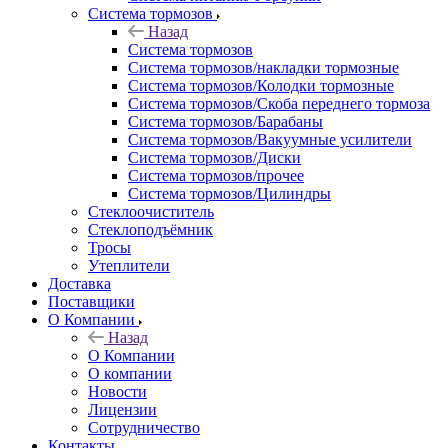
Система тормозов
Назад
Система тормозов
Система тормозов/накладки тормозные
Система тормозов/Колодки тормозные
Система тормозов/Скоба переднего тормоза
Система тормозов/Барабаны
Система тормозов/Вакуумные усилители
Система тормозов/Диски
Система тормозов/прочее
Система тормозов/Цилиндры
Стеклоочиститель
Стеклоподъёмник
Тросы
Утеплители
Доставка
Поставщики
О Компании
Назад
О Компании
О компании
Новости
Лицензии
Сотрудничество
Контакты