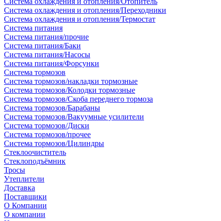
Система охлаждения и отопления/Отопитель
Система охлаждения и отопления/Переходники
Система охлаждения и отопления/Термостат
Система питания
Система питания/прочие
Система питания/Баки
Система питания/Насосы
Система питания/Форсунки
Система тормозов
Система тормозов/накладки тормозные
Система тормозов/Колодки тормозные
Система тормозов/Скоба переднего тормоза
Система тормозов/Барабаны
Система тормозов/Вакуумные усилители
Система тормозов/Диски
Система тормозов/прочее
Система тормозов/Цилиндры
Стеклоочиститель
Стеклоподъёмник
Тросы
Утеплители
Доставка
Поставщики
О Компании
О компании