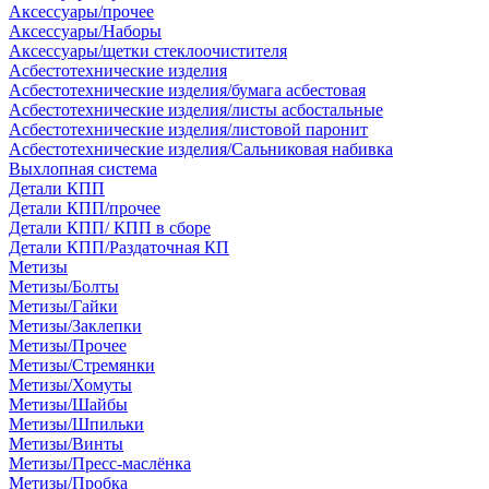
Аксессуары/прочее
Аксессуары/Наборы
Аксессуары/щетки стеклоочистителя
Асбестотехнические изделия
Асбестотехнические изделия/бумага асбестовая
Асбестотехнические изделия/листы асбостальные
Асбестотехнические изделия/листовой паронит
Асбестотехнические изделия/Сальниковая набивка
Выхлопная система
Детали КПП
Детали КПП/прочее
Детали КПП/ КПП в сборе
Детали КПП/Раздаточная КП
Метизы
Метизы/Болты
Метизы/Гайки
Метизы/Заклепки
Метизы/Прочее
Метизы/Стремянки
Метизы/Хомуты
Метизы/Шайбы
Метизы/Шпильки
Метизы/Винты
Метизы/Пресс-маслёнка
Метизы/Пробка