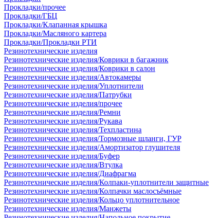
Прокладки/прочее
Прокладки/ГБЦ
Прокладки/Клапанная крышка
Прокладки/Масляного картера
Прокладки/Прокладки РТИ
Резинотехнические изделия
Резинотехнические изделия/Коврики в багажник
Резинотехнические изделия/Коврики в салон
Резинотехнические изделия/Автокамеры
Резинотехнические изделия/Уплотнители
Резинотехнические изделия/Патрубки
Резинотехнические изделия/прочее
Резинотехнические изделия/Ремни
Резинотехнические изделия/Рукава
Резинотехнические изделия/Техпластина
Резинотехнические изделия/Тормозные шланги, ГУР
Резинотехнические изделия/Амортизатор глушителя
Резинотехнические изделия/Буфер
Резинотехнические изделия/Втулка
Резинотехнические изделия/Диафрагма
Резинотехнические изделия/Колпаки-уплотнители защитные
Резинотехнические изделия/Колпачки маслосъёмные
Резинотехнические изделия/Кольцо уплотнительное
Резинотехнические изделия/Манжеты
Резинотехнические изделия/Напольное покрытие