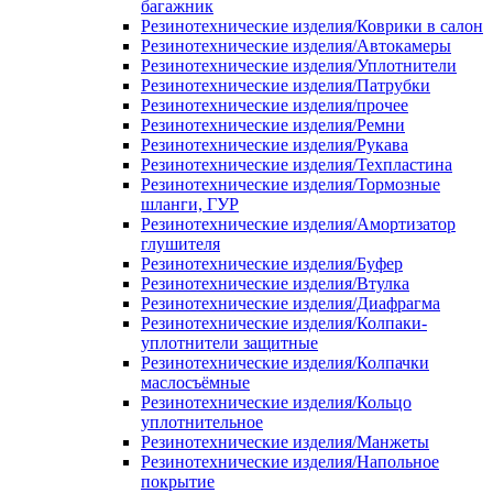
багажник
Резинотехнические изделия/Коврики в салон
Резинотехнические изделия/Автокамеры
Резинотехнические изделия/Уплотнители
Резинотехнические изделия/Патрубки
Резинотехнические изделия/прочее
Резинотехнические изделия/Ремни
Резинотехнические изделия/Рукава
Резинотехнические изделия/Техпластина
Резинотехнические изделия/Тормозные
шланги, ГУР
Резинотехнические изделия/Амортизатор
глушителя
Резинотехнические изделия/Буфер
Резинотехнические изделия/Втулка
Резинотехнические изделия/Диафрагма
Резинотехнические изделия/Колпаки-
уплотнители защитные
Резинотехнические изделия/Колпачки
маслосъёмные
Резинотехнические изделия/Кольцо
уплотнительное
Резинотехнические изделия/Манжеты
Резинотехнические изделия/Напольное
покрытие