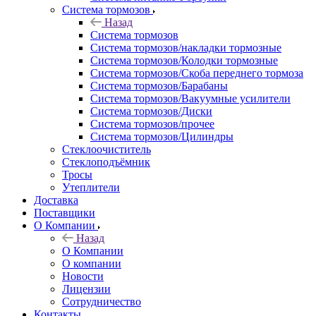
Система тормозов
Назад
Система тормозов
Система тормозов/накладки тормозные
Система тормозов/Колодки тормозные
Система тормозов/Скоба переднего тормоза
Система тормозов/Барабаны
Система тормозов/Вакуумные усилители
Система тормозов/Диски
Система тормозов/прочее
Система тормозов/Цилиндры
Стеклоочиститель
Стеклоподъёмник
Тросы
Утеплители
Доставка
Поставщики
О Компании
Назад
О Компании
О компании
Новости
Лицензии
Сотрудничество
Контакты