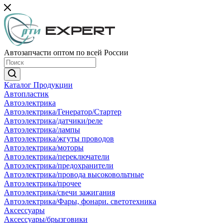
Автозапчасти оптом по всей России
Каталог Продукции
Автопластик
Автоэлектрика
Автоэлектрика/Генератор/Стартер
Автоэлектрика/датчики/реле
Автоэлектрика/лампы
Автоэлектрика/жгуты проводов
Автоэлектрика/моторы
Автоэлектрика/переключатели
Автоэлектрика/предохранители
Автоэлектрика/провода высоковольтные
Автоэлектрика/прочее
Автоэлектрика/свечи зажигания
Автоэлектрика/Фары, фонари. светотехника
Аксессуары
Аксессуары/брызговики