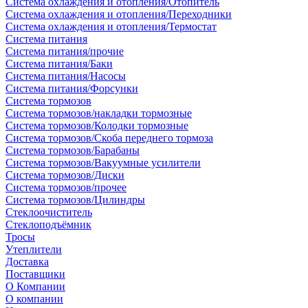
Система охлаждения и отопления/Отопитель
Система охлаждения и отопления/Переходники
Система охлаждения и отопления/Термостат
Система питания
Система питания/прочие
Система питания/Баки
Система питания/Насосы
Система питания/Форсунки
Система тормозов
Система тормозов/накладки тормозные
Система тормозов/Колодки тормозные
Система тормозов/Скоба переднего тормоза
Система тормозов/Барабаны
Система тормозов/Вакуумные усилители
Система тормозов/Диски
Система тормозов/прочее
Система тормозов/Цилиндры
Стеклоочиститель
Стеклоподъёмник
Тросы
Утеплители
Доставка
Поставщики
О Компании
О компании