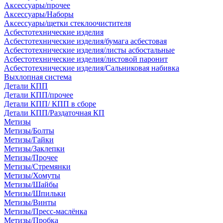
Аксессуары/прочее
Аксессуары/Наборы
Аксессуары/щетки стеклоочистителя
Асбестотехнические изделия
Асбестотехнические изделия/бумага асбестовая
Асбестотехнические изделия/листы асбостальные
Асбестотехнические изделия/листовой паронит
Асбестотехнические изделия/Сальниковая набивка
Выхлопная система
Детали КПП
Детали КПП/прочее
Детали КПП/ КПП в сборе
Детали КПП/Раздаточная КП
Метизы
Метизы/Болты
Метизы/Гайки
Метизы/Заклепки
Метизы/Прочее
Метизы/Стремянки
Метизы/Хомуты
Метизы/Шайбы
Метизы/Шпильки
Метизы/Винты
Метизы/Пресс-маслёнка
Метизы/Пробка