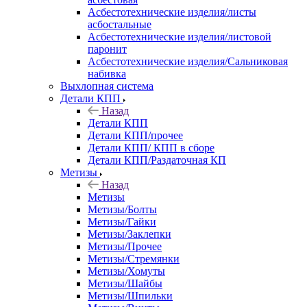
Асбестотехнические изделия/листы
асбостальные
Асбестотехнические изделия/листовой
паронит
Асбестотехнические изделия/Сальниковая
набивка
Выхлопная система
Детали КПП
Назад
Детали КПП
Детали КПП/прочее
Детали КПП/ КПП в сборе
Детали КПП/Раздаточная КП
Метизы
Назад
Метизы
Метизы/Болты
Метизы/Гайки
Метизы/Заклепки
Метизы/Прочее
Метизы/Стремянки
Метизы/Хомуты
Метизы/Шайбы
Метизы/Шпильки