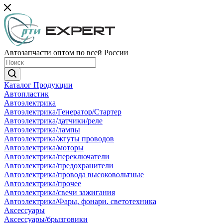
Автозапчасти оптом по всей России
Каталог Продукции
Автопластик
Автоэлектрика
Автоэлектрика/Генератор/Стартер
Автоэлектрика/датчики/реле
Автоэлектрика/лампы
Автоэлектрика/жгуты проводов
Автоэлектрика/моторы
Автоэлектрика/переключатели
Автоэлектрика/предохранители
Автоэлектрика/провода высоковольтные
Автоэлектрика/прочее
Автоэлектрика/свечи зажигания
Автоэлектрика/Фары, фонари. светотехника
Аксессуары
Аксессуары/брызговики