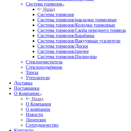
Система тормозов
Назад
Система тормозов
Система тормозов/накладки тормозные
Система тормозов/Колодки тормозные
Система тормозов/Скоба переднего тормоза
Система тормозов/Барабаны
Система тормозов/Вакуумные усилители
Система тормозов/Диски
Система тормозов/прочее
Система тормозов/Цилиндры
Стеклоочиститель
Стеклоподъёмник
Тросы
Утеплители
Доставка
Поставщики
О Компании
Назад
О Компании
О компании
Новости
Лицензии
Сотрудничество
Контакты