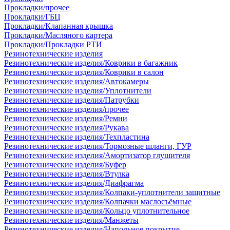
Прокладки/прочее
Прокладки/ГБЦ
Прокладки/Клапанная крышка
Прокладки/Масляного картера
Прокладки/Прокладки РТИ
Резинотехнические изделия
Резинотехнические изделия/Коврики в багажник
Резинотехнические изделия/Коврики в салон
Резинотехнические изделия/Автокамеры
Резинотехнические изделия/Уплотнители
Резинотехнические изделия/Патрубки
Резинотехнические изделия/прочее
Резинотехнические изделия/Ремни
Резинотехнические изделия/Рукава
Резинотехнические изделия/Техпластина
Резинотехнические изделия/Тормозные шланги, ГУР
Резинотехнические изделия/Амортизатор глушителя
Резинотехнические изделия/Буфер
Резинотехнические изделия/Втулка
Резинотехнические изделия/Диафрагма
Резинотехнические изделия/Колпаки-уплотнители защитные
Резинотехнические изделия/Колпачки маслосъёмные
Резинотехнические изделия/Кольцо уплотнительное
Резинотехнические изделия/Манжеты
Резинотехнические изделия/Напольное покрытие