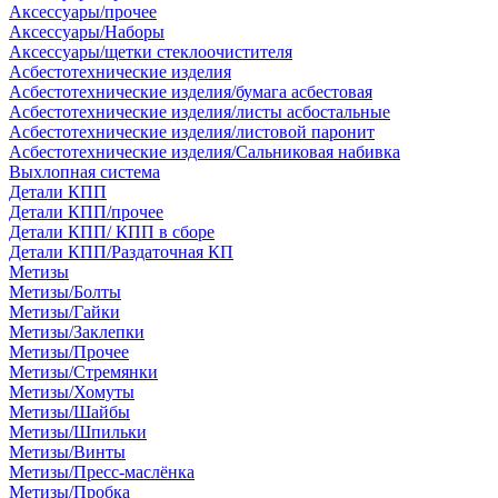
Аксессуары/прочее
Аксессуары/Наборы
Аксессуары/щетки стеклоочистителя
Асбестотехнические изделия
Асбестотехнические изделия/бумага асбестовая
Асбестотехнические изделия/листы асбостальные
Асбестотехнические изделия/листовой паронит
Асбестотехнические изделия/Сальниковая набивка
Выхлопная система
Детали КПП
Детали КПП/прочее
Детали КПП/ КПП в сборе
Детали КПП/Раздаточная КП
Метизы
Метизы/Болты
Метизы/Гайки
Метизы/Заклепки
Метизы/Прочее
Метизы/Стремянки
Метизы/Хомуты
Метизы/Шайбы
Метизы/Шпильки
Метизы/Винты
Метизы/Пресс-маслёнка
Метизы/Пробка