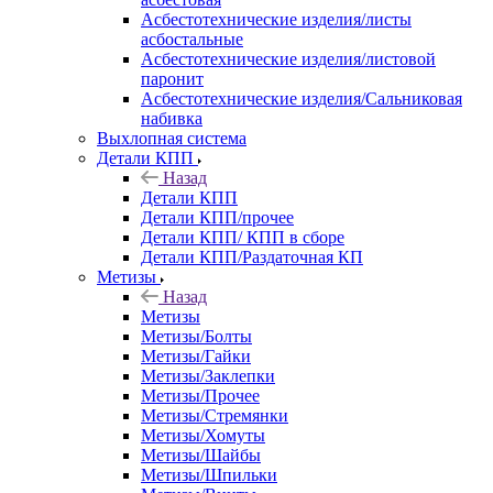
Асбестотехнические изделия/листы
асбостальные
Асбестотехнические изделия/листовой
паронит
Асбестотехнические изделия/Сальниковая
набивка
Выхлопная система
Детали КПП
Назад
Детали КПП
Детали КПП/прочее
Детали КПП/ КПП в сборе
Детали КПП/Раздаточная КП
Метизы
Назад
Метизы
Метизы/Болты
Метизы/Гайки
Метизы/Заклепки
Метизы/Прочее
Метизы/Стремянки
Метизы/Хомуты
Метизы/Шайбы
Метизы/Шпильки