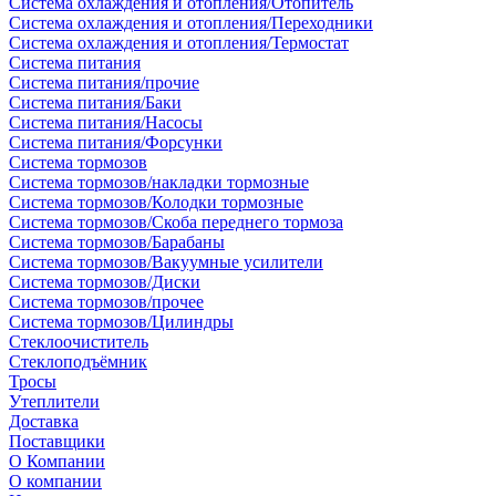
Система охлаждения и отопления/Отопитель
Система охлаждения и отопления/Переходники
Система охлаждения и отопления/Термостат
Система питания
Система питания/прочие
Система питания/Баки
Система питания/Насосы
Система питания/Форсунки
Система тормозов
Система тормозов/накладки тормозные
Система тормозов/Колодки тормозные
Система тормозов/Скоба переднего тормоза
Система тормозов/Барабаны
Система тормозов/Вакуумные усилители
Система тормозов/Диски
Система тормозов/прочее
Система тормозов/Цилиндры
Стеклоочиститель
Стеклоподъёмник
Тросы
Утеплители
Доставка
Поставщики
О Компании
О компании