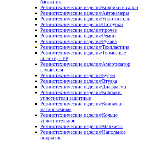
багажник
Резинотехнические изделия/Коврики в салон
Резинотехнические изделия/Автокамеры
Резинотехнические изделия/Уплотнители
Резинотехнические изделия/Патрубки
Резинотехнические изделия/прочее
Резинотехнические изделия/Ремни
Резинотехнические изделия/Рукава
Резинотехнические изделия/Техпластина
Резинотехнические изделия/Тормозные
шланги, ГУР
Резинотехнические изделия/Амортизатор
глушителя
Резинотехнические изделия/Буфер
Резинотехнические изделия/Втулка
Резинотехнические изделия/Диафрагма
Резинотехнические изделия/Колпаки-
уплотнители защитные
Резинотехнические изделия/Колпачки
маслосъёмные
Резинотехнические изделия/Кольцо
уплотнительное
Резинотехнические изделия/Манжеты
Резинотехнические изделия/Напольное
покрытие