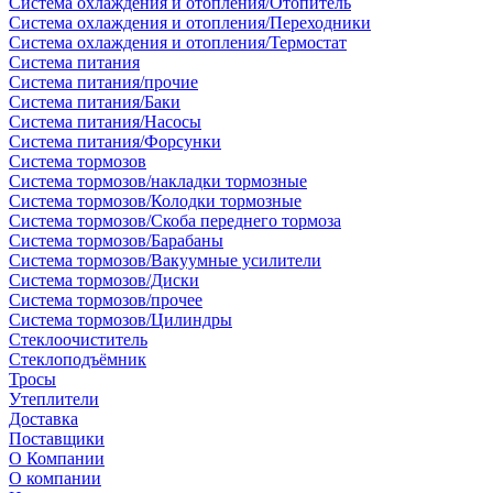
Система охлаждения и отопления/Отопитель
Система охлаждения и отопления/Переходники
Система охлаждения и отопления/Термостат
Система питания
Система питания/прочие
Система питания/Баки
Система питания/Насосы
Система питания/Форсунки
Система тормозов
Система тормозов/накладки тормозные
Система тормозов/Колодки тормозные
Система тормозов/Скоба переднего тормоза
Система тормозов/Барабаны
Система тормозов/Вакуумные усилители
Система тормозов/Диски
Система тормозов/прочее
Система тормозов/Цилиндры
Стеклоочиститель
Стеклоподъёмник
Тросы
Утеплители
Доставка
Поставщики
О Компании
О компании