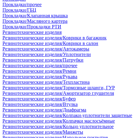
Прокладки/прочее
Прокладки/ГБЦ
Прокладки/Клапанная крышка
Прокладки/Масляного картера
Прокладки/Прокладки РТИ
Резинотехнические изделия
Резинотехнические изделия/Коврики в багажник
Резинотехнические изделия/Коврики в салон
Резинотехнические изделия/Автокамеры
Резинотехнические изделия/Уплотнители
Резинотехнические изделия/Патрубки
Резинотехнические изделия/прочее
Резинотехнические изделия/Ремни
Резинотехнические изделия/Рукава
Резинотехнические изделия/Техпластина
Резинотехнические изделия/Тормозные шланги, ГУР
Резинотехнические изделия/Амортизатор глушителя
Резинотехнические изделия/Буфер
Резинотехнические изделия/Втулка
Резинотехнические изделия/Диафрагма
Резинотехнические изделия/Колпаки-уплотнители защитные
Резинотехнические изделия/Колпачки маслосъёмные
Резинотехнические изделия/Кольцо уплотнительное
Резинотехнические изделия/Манжеты
Резинотехнические изделия/Напольное покрытие