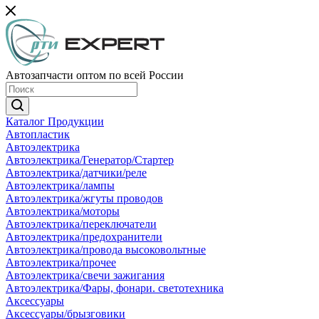
Автозапчасти оптом по всей России
Каталог Продукции
Автопластик
Автоэлектрика
Автоэлектрика/Генератор/Стартер
Автоэлектрика/датчики/реле
Автоэлектрика/лампы
Автоэлектрика/жгуты проводов
Автоэлектрика/моторы
Автоэлектрика/переключатели
Автоэлектрика/предохранители
Автоэлектрика/провода высоковольтные
Автоэлектрика/прочее
Автоэлектрика/свечи зажигания
Автоэлектрика/Фары, фонари. светотехника
Аксессуары
Аксессуары/брызговики