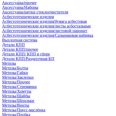
Аксессуары/прочее
Аксессуары/Наборы
Аксессуары/щетки стеклоочистителя
Асбестотехнические изделия
Асбестотехнические изделия/бумага асбестовая
Асбестотехнические изделия/листы асбостальные
Асбестотехнические изделия/листовой паронит
Асбестотехнические изделия/Сальниковая набивка
Выхлопная система
Детали КПП
Детали КПП/прочее
Детали КПП/ КПП в сборе
Детали КПП/Раздаточная КП
Метизы
Метизы/Болты
Метизы/Гайки
Метизы/Заклепки
Метизы/Прочее
Метизы/Стремянки
Метизы/Хомуты
Метизы/Шайбы
Метизы/Шпильки
Метизы/Винты
Метизы/Пресс-маслёнка
Метизы/Пробка