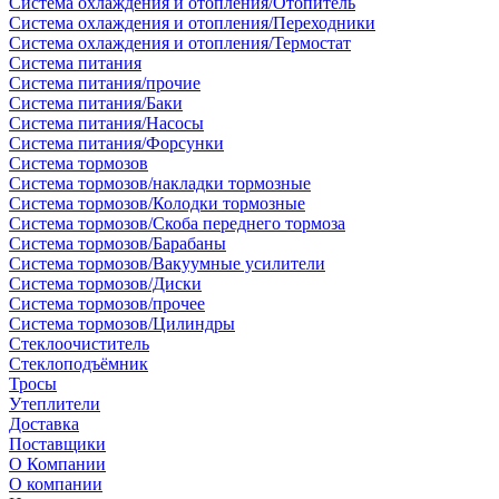
Система охлаждения и отопления/Отопитель
Система охлаждения и отопления/Переходники
Система охлаждения и отопления/Термостат
Система питания
Система питания/прочие
Система питания/Баки
Система питания/Насосы
Система питания/Форсунки
Система тормозов
Система тормозов/накладки тормозные
Система тормозов/Колодки тормозные
Система тормозов/Скоба переднего тормоза
Система тормозов/Барабаны
Система тормозов/Вакуумные усилители
Система тормозов/Диски
Система тормозов/прочее
Система тормозов/Цилиндры
Стеклоочиститель
Стеклоподъёмник
Тросы
Утеплители
Доставка
Поставщики
О Компании
О компании