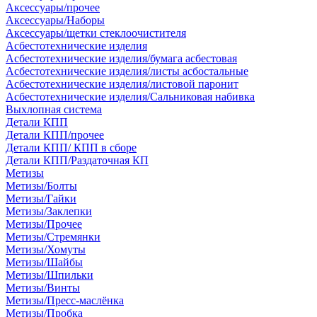
Аксессуары/прочее
Аксессуары/Наборы
Аксессуары/щетки стеклоочистителя
Асбестотехнические изделия
Асбестотехнические изделия/бумага асбестовая
Асбестотехнические изделия/листы асбостальные
Асбестотехнические изделия/листовой паронит
Асбестотехнические изделия/Сальниковая набивка
Выхлопная система
Детали КПП
Детали КПП/прочее
Детали КПП/ КПП в сборе
Детали КПП/Раздаточная КП
Метизы
Метизы/Болты
Метизы/Гайки
Метизы/Заклепки
Метизы/Прочее
Метизы/Стремянки
Метизы/Хомуты
Метизы/Шайбы
Метизы/Шпильки
Метизы/Винты
Метизы/Пресс-маслёнка
Метизы/Пробка