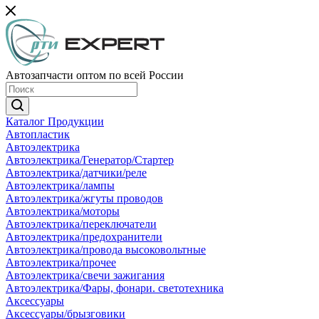
Автозапчасти оптом по всей России
Каталог Продукции
Автопластик
Автоэлектрика
Автоэлектрика/Генератор/Стартер
Автоэлектрика/датчики/реле
Автоэлектрика/лампы
Автоэлектрика/жгуты проводов
Автоэлектрика/моторы
Автоэлектрика/переключатели
Автоэлектрика/предохранители
Автоэлектрика/провода высоковольтные
Автоэлектрика/прочее
Автоэлектрика/свечи зажигания
Автоэлектрика/Фары, фонари. светотехника
Аксессуары
Аксессуары/брызговики