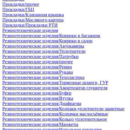
Прокладки/прочее
Прокладки/ГБЦ
Прокладки/Клапанная крышка
Прокладки/Масляного картера
Прокладки/Прокладки РТИ
Резинотехнические изделия
Резинотехнические изделия/Коврики в багажник
Резинотехнические изделия/Коврики в салон
Резинотехнические изделия/Автокамеры
Резинотехнические изделия/Уплотнители
Резинотехнические изделия/Патрубки
Резинотехнические изделия/прочее
Резинотехнические изделия/Ремни
Резинотехнические изделия/Рукава
Резинотехнические изделия/Техпластина
Резинотехнические изделия/Тормозные шланги, ГУР
Резинотехнические изделия/Амортизатор глушителя
Резинотехнические изделия/Буфер
Резинотехнические изделия/Втулка
Резинотехнические изделия/Диафрагма
Резинотехнические изделия/Колпаки-уплотнители защитные
Резинотехнические изделия/Колпачки маслосъёмные
Резинотехнические изделия/Кольцо уплотнительное
Резинотехнические изделия/Манжеты
Резинотехнические изделия/Напольное покрытие