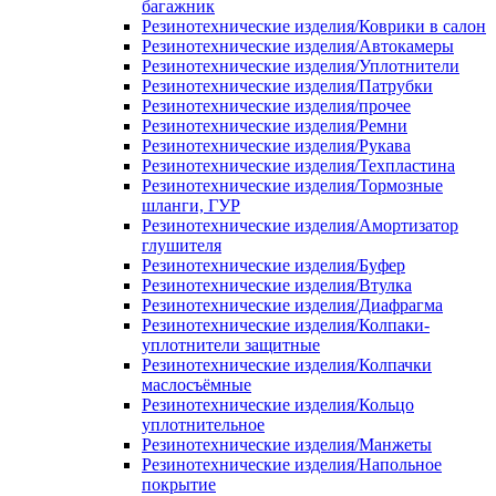
багажник
Резинотехнические изделия/Коврики в салон
Резинотехнические изделия/Автокамеры
Резинотехнические изделия/Уплотнители
Резинотехнические изделия/Патрубки
Резинотехнические изделия/прочее
Резинотехнические изделия/Ремни
Резинотехнические изделия/Рукава
Резинотехнические изделия/Техпластина
Резинотехнические изделия/Тормозные
шланги, ГУР
Резинотехнические изделия/Амортизатор
глушителя
Резинотехнические изделия/Буфер
Резинотехнические изделия/Втулка
Резинотехнические изделия/Диафрагма
Резинотехнические изделия/Колпаки-
уплотнители защитные
Резинотехнические изделия/Колпачки
маслосъёмные
Резинотехнические изделия/Кольцо
уплотнительное
Резинотехнические изделия/Манжеты
Резинотехнические изделия/Напольное
покрытие