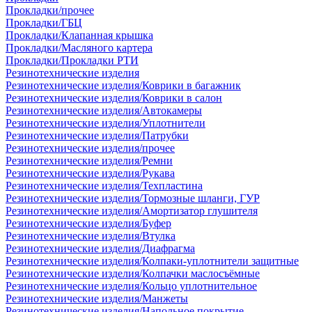
Прокладки/прочее
Прокладки/ГБЦ
Прокладки/Клапанная крышка
Прокладки/Масляного картера
Прокладки/Прокладки РТИ
Резинотехнические изделия
Резинотехнические изделия/Коврики в багажник
Резинотехнические изделия/Коврики в салон
Резинотехнические изделия/Автокамеры
Резинотехнические изделия/Уплотнители
Резинотехнические изделия/Патрубки
Резинотехнические изделия/прочее
Резинотехнические изделия/Ремни
Резинотехнические изделия/Рукава
Резинотехнические изделия/Техпластина
Резинотехнические изделия/Тормозные шланги, ГУР
Резинотехнические изделия/Амортизатор глушителя
Резинотехнические изделия/Буфер
Резинотехнические изделия/Втулка
Резинотехнические изделия/Диафрагма
Резинотехнические изделия/Колпаки-уплотнители защитные
Резинотехнические изделия/Колпачки маслосъёмные
Резинотехнические изделия/Кольцо уплотнительное
Резинотехнические изделия/Манжеты
Резинотехнические изделия/Напольное покрытие