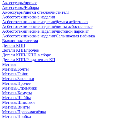
Аксессуары/прочее
Аксессуары/Наборы
Аксессуары/щетки стеклоочистителя
Асбестотехнические изделия
Асбестотехнические изделия/бумага асбестовая
Асбестотехнические изделия/листы асбостальные
Асбестотехнические изделия/листовой паронит
Асбестотехнические изделия/Сальниковая набивка
Выхлопная система
Детали КПП
Детали КПП/прочее
Детали КПП/ КПП в сборе
Детали КПП/Раздаточная КП
Метизы
Метизы/Болты
Метизы/Гайки
Метизы/Заклепки
Метизы/Прочее
Метизы/Стремянки
Метизы/Хомуты
Метизы/Шайбы
Метизы/Шпильки
Метизы/Винты
Метизы/Пресс-маслёнка
Метизы/Пробка