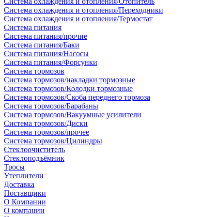
Система охлаждения и отопления/Отопитель
Система охлаждения и отопления/Переходники
Система охлаждения и отопления/Термостат
Система питания
Система питания/прочие
Система питания/Баки
Система питания/Насосы
Система питания/Форсунки
Система тормозов
Система тормозов/накладки тормозные
Система тормозов/Колодки тормозные
Система тормозов/Скоба переднего тормоза
Система тормозов/Барабаны
Система тормозов/Вакуумные усилители
Система тормозов/Диски
Система тормозов/прочее
Система тормозов/Цилиндры
Стеклоочиститель
Стеклоподъёмник
Тросы
Утеплители
Доставка
Поставщики
О Компании
О компании