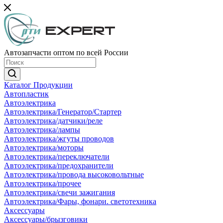
Автозапчасти оптом по всей России
Каталог Продукции
Автопластик
Автоэлектрика
Автоэлектрика/Генератор/Стартер
Автоэлектрика/датчики/реле
Автоэлектрика/лампы
Автоэлектрика/жгуты проводов
Автоэлектрика/моторы
Автоэлектрика/переключатели
Автоэлектрика/предохранители
Автоэлектрика/провода высоковольтные
Автоэлектрика/прочее
Автоэлектрика/свечи зажигания
Автоэлектрика/Фары, фонари. светотехника
Аксессуары
Аксессуары/брызговики