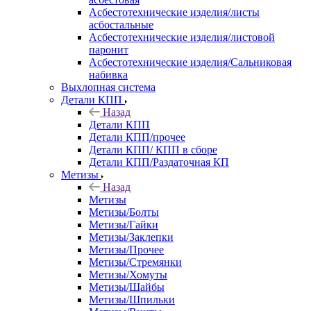
Асбестотехнические изделия/листы
асбостальные
Асбестотехнические изделия/листовой
паронит
Асбестотехнические изделия/Сальниковая
набивка
Выхлопная система
Детали КПП
Назад
Детали КПП
Детали КПП/прочее
Детали КПП/ КПП в сборе
Детали КПП/Раздаточная КП
Метизы
Назад
Метизы
Метизы/Болты
Метизы/Гайки
Метизы/Заклепки
Метизы/Прочее
Метизы/Стремянки
Метизы/Хомуты
Метизы/Шайбы
Метизы/Шпильки