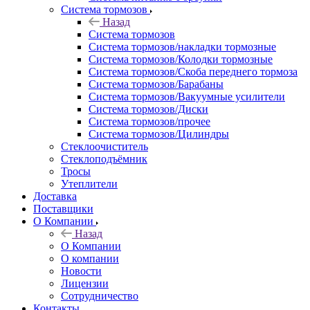
Система тормозов
Назад
Система тормозов
Система тормозов/накладки тормозные
Система тормозов/Колодки тормозные
Система тормозов/Скоба переднего тормоза
Система тормозов/Барабаны
Система тормозов/Вакуумные усилители
Система тормозов/Диски
Система тормозов/прочее
Система тормозов/Цилиндры
Стеклоочиститель
Стеклоподъёмник
Тросы
Утеплители
Доставка
Поставщики
О Компании
Назад
О Компании
О компании
Новости
Лицензии
Сотрудничество
Контакты