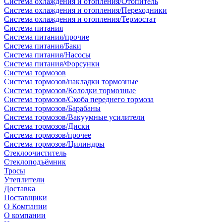
Система охлаждения и отопления/Отопитель
Система охлаждения и отопления/Переходники
Система охлаждения и отопления/Термостат
Система питания
Система питания/прочие
Система питания/Баки
Система питания/Насосы
Система питания/Форсунки
Система тормозов
Система тормозов/накладки тормозные
Система тормозов/Колодки тормозные
Система тормозов/Скоба переднего тормоза
Система тормозов/Барабаны
Система тормозов/Вакуумные усилители
Система тормозов/Диски
Система тормозов/прочее
Система тормозов/Цилиндры
Стеклоочиститель
Стеклоподъёмник
Тросы
Утеплители
Доставка
Поставщики
О Компании
О компании