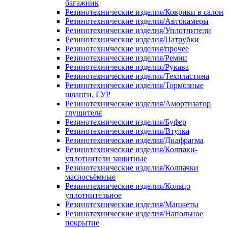
багажник
Резинотехнические изделия/Коврики в салон
Резинотехнические изделия/Автокамеры
Резинотехнические изделия/Уплотнители
Резинотехнические изделия/Патрубки
Резинотехнические изделия/прочее
Резинотехнические изделия/Ремни
Резинотехнические изделия/Рукава
Резинотехнические изделия/Техпластина
Резинотехнические изделия/Тормозные
шланги, ГУР
Резинотехнические изделия/Амортизатор
глушителя
Резинотехнические изделия/Буфер
Резинотехнические изделия/Втулка
Резинотехнические изделия/Диафрагма
Резинотехнические изделия/Колпаки-
уплотнители защитные
Резинотехнические изделия/Колпачки
маслосъёмные
Резинотехнические изделия/Кольцо
уплотнительное
Резинотехнические изделия/Манжеты
Резинотехнические изделия/Напольное
покрытие