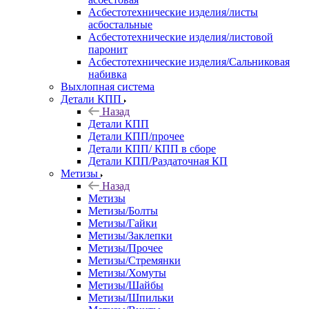
Асбестотехнические изделия/листы
асбостальные
Асбестотехнические изделия/листовой
паронит
Асбестотехнические изделия/Сальниковая
набивка
Выхлопная система
Детали КПП
Назад
Детали КПП
Детали КПП/прочее
Детали КПП/ КПП в сборе
Детали КПП/Раздаточная КП
Метизы
Назад
Метизы
Метизы/Болты
Метизы/Гайки
Метизы/Заклепки
Метизы/Прочее
Метизы/Стремянки
Метизы/Хомуты
Метизы/Шайбы
Метизы/Шпильки