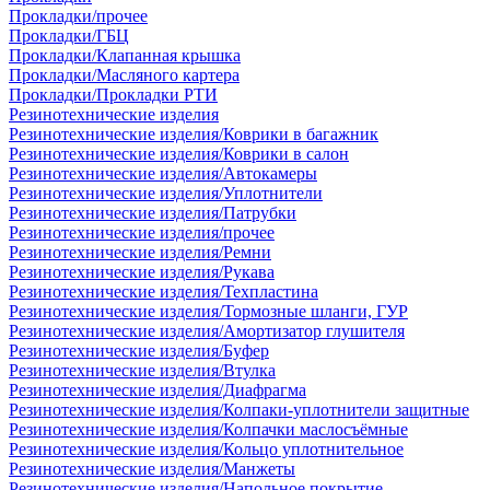
Прокладки/прочее
Прокладки/ГБЦ
Прокладки/Клапанная крышка
Прокладки/Масляного картера
Прокладки/Прокладки РТИ
Резинотехнические изделия
Резинотехнические изделия/Коврики в багажник
Резинотехнические изделия/Коврики в салон
Резинотехнические изделия/Автокамеры
Резинотехнические изделия/Уплотнители
Резинотехнические изделия/Патрубки
Резинотехнические изделия/прочее
Резинотехнические изделия/Ремни
Резинотехнические изделия/Рукава
Резинотехнические изделия/Техпластина
Резинотехнические изделия/Тормозные шланги, ГУР
Резинотехнические изделия/Амортизатор глушителя
Резинотехнические изделия/Буфер
Резинотехнические изделия/Втулка
Резинотехнические изделия/Диафрагма
Резинотехнические изделия/Колпаки-уплотнители защитные
Резинотехнические изделия/Колпачки маслосъёмные
Резинотехнические изделия/Кольцо уплотнительное
Резинотехнические изделия/Манжеты
Резинотехнические изделия/Напольное покрытие