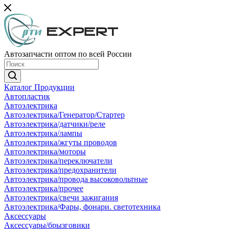
Автозапчасти оптом по всей России
Каталог Продукции
Автопластик
Автоэлектрика
Автоэлектрика/Генератор/Стартер
Автоэлектрика/датчики/реле
Автоэлектрика/лампы
Автоэлектрика/жгуты проводов
Автоэлектрика/моторы
Автоэлектрика/переключатели
Автоэлектрика/предохранители
Автоэлектрика/провода высоковольтные
Автоэлектрика/прочее
Автоэлектрика/свечи зажигания
Автоэлектрика/Фары, фонари. светотехника
Аксессуары
Аксессуары/брызговики