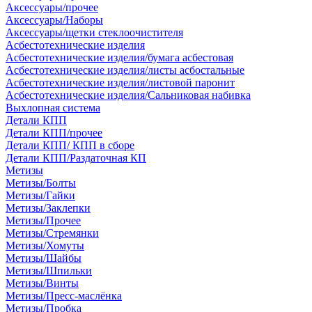
Аксессуары/прочее
Аксессуары/Наборы
Аксессуары/щетки стеклоочистителя
Асбестотехнические изделия
Асбестотехнические изделия/бумага асбестовая
Асбестотехнические изделия/листы асбостальные
Асбестотехнические изделия/листовой паронит
Асбестотехнические изделия/Сальниковая набивка
Выхлопная система
Детали КПП
Детали КПП/прочее
Детали КПП/ КПП в сборе
Детали КПП/Раздаточная КП
Метизы
Метизы/Болты
Метизы/Гайки
Метизы/Заклепки
Метизы/Прочее
Метизы/Стремянки
Метизы/Хомуты
Метизы/Шайбы
Метизы/Шпильки
Метизы/Винты
Метизы/Пресс-маслёнка
Метизы/Пробка