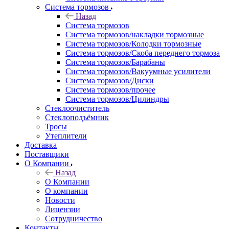
Система тормозов
Назад
Система тормозов
Система тормозов/накладки тормозные
Система тормозов/Колодки тормозные
Система тормозов/Скоба переднего тормоза
Система тормозов/Барабаны
Система тормозов/Вакуумные усилители
Система тормозов/Диски
Система тормозов/прочее
Система тормозов/Цилиндры
Стеклоочиститель
Стеклоподъёмник
Тросы
Утеплители
Доставка
Поставщики
О Компании
Назад
О Компании
О компании
Новости
Лицензии
Сотрудничество
Контакты