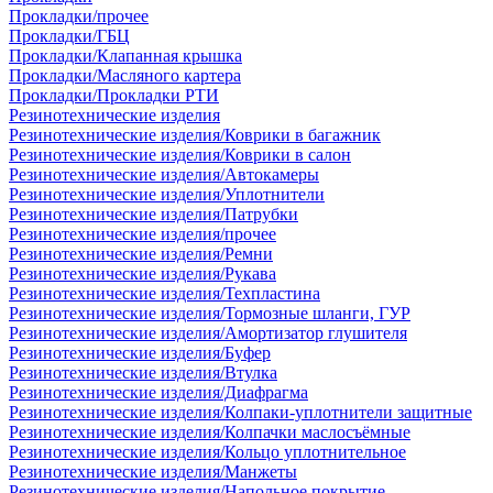
Прокладки/прочее
Прокладки/ГБЦ
Прокладки/Клапанная крышка
Прокладки/Масляного картера
Прокладки/Прокладки РТИ
Резинотехнические изделия
Резинотехнические изделия/Коврики в багажник
Резинотехнические изделия/Коврики в салон
Резинотехнические изделия/Автокамеры
Резинотехнические изделия/Уплотнители
Резинотехнические изделия/Патрубки
Резинотехнические изделия/прочее
Резинотехнические изделия/Ремни
Резинотехнические изделия/Рукава
Резинотехнические изделия/Техпластина
Резинотехнические изделия/Тормозные шланги, ГУР
Резинотехнические изделия/Амортизатор глушителя
Резинотехнические изделия/Буфер
Резинотехнические изделия/Втулка
Резинотехнические изделия/Диафрагма
Резинотехнические изделия/Колпаки-уплотнители защитные
Резинотехнические изделия/Колпачки маслосъёмные
Резинотехнические изделия/Кольцо уплотнительное
Резинотехнические изделия/Манжеты
Резинотехнические изделия/Напольное покрытие