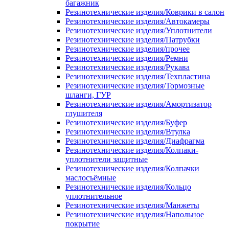
багажник
Резинотехнические изделия/Коврики в салон
Резинотехнические изделия/Автокамеры
Резинотехнические изделия/Уплотнители
Резинотехнические изделия/Патрубки
Резинотехнические изделия/прочее
Резинотехнические изделия/Ремни
Резинотехнические изделия/Рукава
Резинотехнические изделия/Техпластина
Резинотехнические изделия/Тормозные
шланги, ГУР
Резинотехнические изделия/Амортизатор
глушителя
Резинотехнические изделия/Буфер
Резинотехнические изделия/Втулка
Резинотехнические изделия/Диафрагма
Резинотехнические изделия/Колпаки-
уплотнители защитные
Резинотехнические изделия/Колпачки
маслосъёмные
Резинотехнические изделия/Кольцо
уплотнительное
Резинотехнические изделия/Манжеты
Резинотехнические изделия/Напольное
покрытие