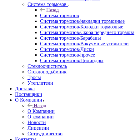
Система тормозов
Назад
Система тормозов
Система тормозов/накладки тормозные
Система тормозов/Колодки тормозные
Система тормозов/Скоба переднего тормоза
Система тормозов/Барабаны
Система тормозов/Вакуумные усилители
Система тормозов/Диски
Система тормозов/прочее
Система тормозов/Цилиндры
Стеклоочиститель
Стеклоподъёмник
Тросы
Утеплители
Доставка
Поставщики
О Компании
Назад
О Компании
О компании
Новости
Лицензии
Сотрудничество
Контакты