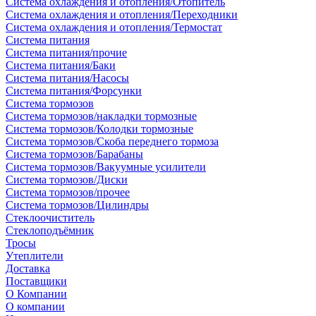
Система охлаждения и отопления/Отопитель
Система охлаждения и отопления/Переходники
Система охлаждения и отопления/Термостат
Система питания
Система питания/прочие
Система питания/Баки
Система питания/Насосы
Система питания/Форсунки
Система тормозов
Система тормозов/накладки тормозные
Система тормозов/Колодки тормозные
Система тормозов/Скоба переднего тормоза
Система тормозов/Барабаны
Система тормозов/Вакуумные усилители
Система тормозов/Диски
Система тормозов/прочее
Система тормозов/Цилиндры
Стеклоочиститель
Стеклоподъёмник
Тросы
Утеплители
Доставка
Поставщики
О Компании
О компании