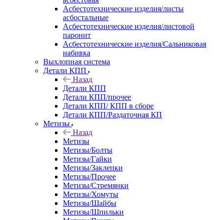
Асбестотехнические изделия/листы
асбостальные
Асбестотехнические изделия/листовой
паронит
Асбестотехнические изделия/Сальниковая
набивка
Выхлопная система
Детали КПП
Назад
Детали КПП
Детали КПП/прочее
Детали КПП/ КПП в сборе
Детали КПП/Раздаточная КП
Метизы
Назад
Метизы
Метизы/Болты
Метизы/Гайки
Метизы/Заклепки
Метизы/Прочее
Метизы/Стремянки
Метизы/Хомуты
Метизы/Шайбы
Метизы/Шпильки