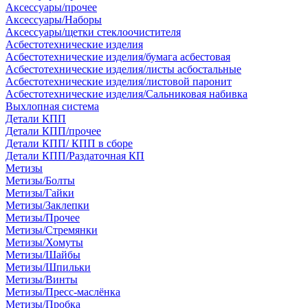
Аксессуары/прочее
Аксессуары/Наборы
Аксессуары/щетки стеклоочистителя
Асбестотехнические изделия
Асбестотехнические изделия/бумага асбестовая
Асбестотехнические изделия/листы асбостальные
Асбестотехнические изделия/листовой паронит
Асбестотехнические изделия/Сальниковая набивка
Выхлопная система
Детали КПП
Детали КПП/прочее
Детали КПП/ КПП в сборе
Детали КПП/Раздаточная КП
Метизы
Метизы/Болты
Метизы/Гайки
Метизы/Заклепки
Метизы/Прочее
Метизы/Стремянки
Метизы/Хомуты
Метизы/Шайбы
Метизы/Шпильки
Метизы/Винты
Метизы/Пресс-маслёнка
Метизы/Пробка