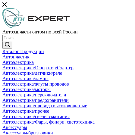
Автозапчасти оптом по всей России
Каталог Продукции
Автопластик
Автоэлектрика
Автоэлектрика/Генератор/Стартер
Автоэлектрика/датчики/реле
Автоэлектрика/лампы
Автоэлектрика/жгуты проводов
Автоэлектрика/моторы
Автоэлектрика/переключатели
Автоэлектрика/предохранители
Автоэлектрика/провода высоковольтные
Автоэлектрика/прочее
Автоэлектрика/свечи зажигания
Автоэлектрика/Фары, фонари. светотехника
Аксессуары
Аксессуары/брызговики