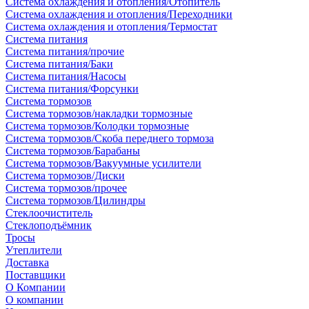
Система охлаждения и отопления/Отопитель
Система охлаждения и отопления/Переходники
Система охлаждения и отопления/Термостат
Система питания
Система питания/прочие
Система питания/Баки
Система питания/Насосы
Система питания/Форсунки
Система тормозов
Система тормозов/накладки тормозные
Система тормозов/Колодки тормозные
Система тормозов/Скоба переднего тормоза
Система тормозов/Барабаны
Система тормозов/Вакуумные усилители
Система тормозов/Диски
Система тормозов/прочее
Система тормозов/Цилиндры
Стеклоочиститель
Стеклоподъёмник
Тросы
Утеплители
Доставка
Поставщики
О Компании
О компании