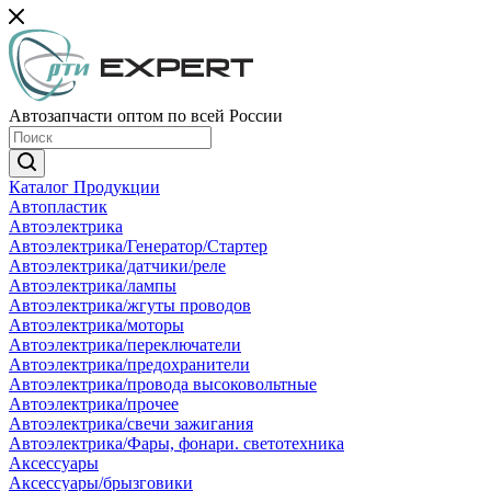
Автозапчасти оптом по всей России
Каталог Продукции
Автопластик
Автоэлектрика
Автоэлектрика/Генератор/Стартер
Автоэлектрика/датчики/реле
Автоэлектрика/лампы
Автоэлектрика/жгуты проводов
Автоэлектрика/моторы
Автоэлектрика/переключатели
Автоэлектрика/предохранители
Автоэлектрика/провода высоковольтные
Автоэлектрика/прочее
Автоэлектрика/свечи зажигания
Автоэлектрика/Фары, фонари. светотехника
Аксессуары
Аксессуары/брызговики