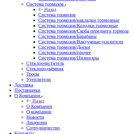
Система тормозов
Назад
Система тормозов
Система тормозов/накладки тормозные
Система тормозов/Колодки тормозные
Система тормозов/Скоба переднего тормоза
Система тормозов/Барабаны
Система тормозов/Вакуумные усилители
Система тормозов/Диски
Система тормозов/прочее
Система тормозов/Цилиндры
Стеклоочиститель
Стеклоподъёмник
Тросы
Утеплители
Доставка
Поставщики
О Компании
Назад
О Компании
О компании
Новости
Лицензии
Сотрудничество
Контакты