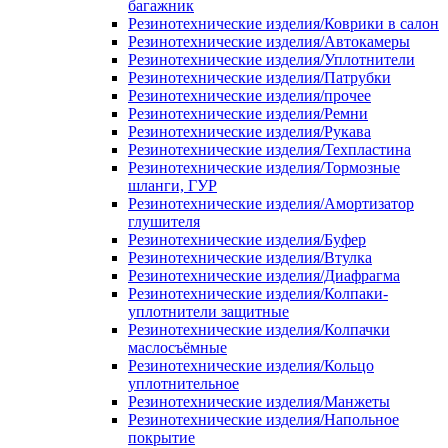
багажник
Резинотехнические изделия/Коврики в салон
Резинотехнические изделия/Автокамеры
Резинотехнические изделия/Уплотнители
Резинотехнические изделия/Патрубки
Резинотехнические изделия/прочее
Резинотехнические изделия/Ремни
Резинотехнические изделия/Рукава
Резинотехнические изделия/Техпластина
Резинотехнические изделия/Тормозные
шланги, ГУР
Резинотехнические изделия/Амортизатор
глушителя
Резинотехнические изделия/Буфер
Резинотехнические изделия/Втулка
Резинотехнические изделия/Диафрагма
Резинотехнические изделия/Колпаки-
уплотнители защитные
Резинотехнические изделия/Колпачки
маслосъёмные
Резинотехнические изделия/Кольцо
уплотнительное
Резинотехнические изделия/Манжеты
Резинотехнические изделия/Напольное
покрытие