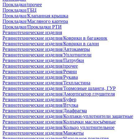
Прокладки/прочее
Прокладки/ГБЦ
Прокладки/Клапанная крышка
Прокладки/Масляного картера
Прокладки/Прокладки РТИ
Резинотехнические изделия
Резинотехнические изделия/Коврики в багажник
Резинотехнические изделия/Коврики в салон
Резинотехнические изделия/Автокамеры
Резинотехнические изделия/Уплотнители
Резинотехнические изделия/Патрубки
Резинотехнические изделия/прочее
Резинотехнические изделия/Ремни
Резинотехнические изделия/Рукава
Резинотехнические изделия/Техпластина
Резинотехнические изделия/Тормозные шланги, ГУР
Резинотехнические изделия/Амортизатор глушителя
Резинотехнические изделия/Буфер
Резинотехнические изделия/Втулка
Резинотехнические изделия/Диафрагма
Резинотехнические изделия/Колпаки-уплотнители защитные
Резинотехнические изделия/Колпачки маслосъёмные
Резинотехнические изделия/Кольцо уплотнительное
Резинотехнические изделия/Манжеты
Резинотехнические изделия/Напольное покрытие