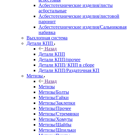
Асбестотехнические изделия/листы
асбостальные
Асбестотехнические изделия/листовой
паронит
Асбестотехнические изделия/Сальниковая
набивка
Выхлопная система
Детали КПП
Назад
Детали КПП
Детали КПП/прочее
Детали КПП/ КПП в сборе
Детали КПП/Раздаточная КП
Метизы
Назад
Метизы
Метизы/Болты
Метизы/Гайки
Метизы/Заклепки
Метизы/Прочее
Метизы/Стремянки
Метизы/Хомуты
Метизы/Шайбы
Метизы/Шпильки