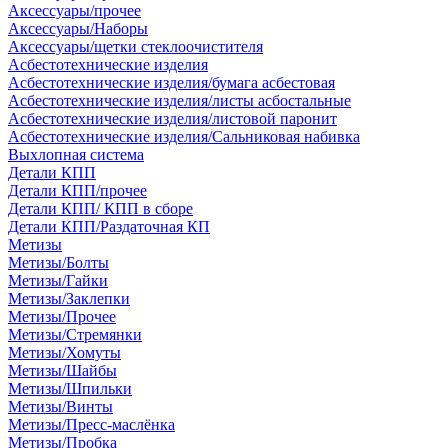
Аксессуары/прочее
Аксессуары/Наборы
Аксессуары/щетки стеклоочистителя
Асбестотехнические изделия
Асбестотехнические изделия/бумага асбестовая
Асбестотехнические изделия/листы асбостальные
Асбестотехнические изделия/листовой паронит
Асбестотехнические изделия/Сальниковая набивка
Выхлопная система
Детали КПП
Детали КПП/прочее
Детали КПП/ КПП в сборе
Детали КПП/Раздаточная КП
Метизы
Метизы/Болты
Метизы/Гайки
Метизы/Заклепки
Метизы/Прочее
Метизы/Стремянки
Метизы/Хомуты
Метизы/Шайбы
Метизы/Шпильки
Метизы/Винты
Метизы/Пресс-маслёнка
Метизы/Пробка