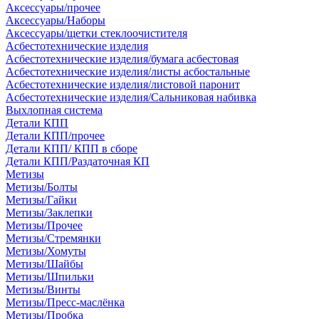
Аксессуары/прочее
Аксессуары/Наборы
Аксессуары/щетки стеклоочистителя
Асбестотехнические изделия
Асбестотехнические изделия/бумага асбестовая
Асбестотехнические изделия/листы асбостальные
Асбестотехнические изделия/листовой паронит
Асбестотехнические изделия/Сальниковая набивка
Выхлопная система
Детали КПП
Детали КПП/прочее
Детали КПП/ КПП в сборе
Детали КПП/Раздаточная КП
Метизы
Метизы/Болты
Метизы/Гайки
Метизы/Заклепки
Метизы/Прочее
Метизы/Стремянки
Метизы/Хомуты
Метизы/Шайбы
Метизы/Шпильки
Метизы/Винты
Метизы/Пресс-маслёнка
Метизы/Пробка