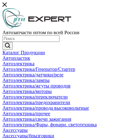
Автозапчасти оптом по всей России
Каталог Продукции
Автопластик
Автоэлектрика
Автоэлектрика/Генератор/Стартер
Автоэлектрика/датчики/реле
Автоэлектрика/лампы
Автоэлектрика/жгуты проводов
Автоэлектрика/моторы
Автоэлектрика/переключатели
Автоэлектрика/предохранители
Автоэлектрика/провода высоковольтные
Автоэлектрика/прочее
Автоэлектрика/свечи зажигания
Автоэлектрика/Фары, фонари. светотехника
Аксессуары
Аксессуары/брызговики