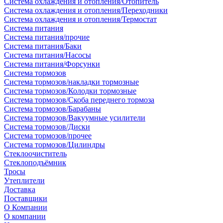
Система охлаждения и отопления/Отопитель
Система охлаждения и отопления/Переходники
Система охлаждения и отопления/Термостат
Система питания
Система питания/прочие
Система питания/Баки
Система питания/Насосы
Система питания/Форсунки
Система тормозов
Система тормозов/накладки тормозные
Система тормозов/Колодки тормозные
Система тормозов/Скоба переднего тормоза
Система тормозов/Барабаны
Система тормозов/Вакуумные усилители
Система тормозов/Диски
Система тормозов/прочее
Система тормозов/Цилиндры
Стеклоочиститель
Стеклоподъёмник
Тросы
Утеплители
Доставка
Поставщики
О Компании
О компании