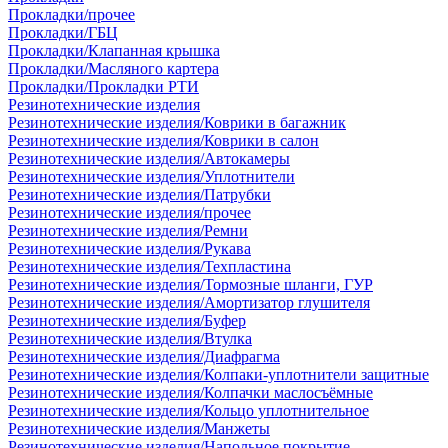
Прокладки/прочее
Прокладки/ГБЦ
Прокладки/Клапанная крышка
Прокладки/Масляного картера
Прокладки/Прокладки РТИ
Резинотехнические изделия
Резинотехнические изделия/Коврики в багажник
Резинотехнические изделия/Коврики в салон
Резинотехнические изделия/Автокамеры
Резинотехнические изделия/Уплотнители
Резинотехнические изделия/Патрубки
Резинотехнические изделия/прочее
Резинотехнические изделия/Ремни
Резинотехнические изделия/Рукава
Резинотехнические изделия/Техпластина
Резинотехнические изделия/Тормозные шланги, ГУР
Резинотехнические изделия/Амортизатор глушителя
Резинотехнические изделия/Буфер
Резинотехнические изделия/Втулка
Резинотехнические изделия/Диафрагма
Резинотехнические изделия/Колпаки-уплотнители защитные
Резинотехнические изделия/Колпачки маслосъёмные
Резинотехнические изделия/Кольцо уплотнительное
Резинотехнические изделия/Манжеты
Резинотехнические изделия/Напольное покрытие