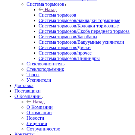
Система тормозов
Назад
Система тормозов
Система тормозов/накладки тормозные
Система тормозов/Колодки тормозные
Система тормозов/Скоба переднего тормоза
Система тормозов/Барабаны
Система тормозов/Вакуумные усилители
Система тормозов/Диски
Система тормозов/прочее
Система тормозов/Цилиндры
Стеклоочиститель
Стеклоподъёмник
Тросы
Утеплители
Доставка
Поставщики
О Компании
Назад
О Компании
О компании
Новости
Лицензии
Сотрудничество
Контакты