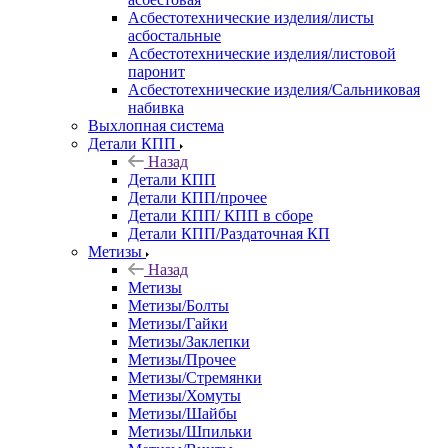
Асбестотехнические изделия/листы
асбостальные
Асбестотехнические изделия/листовой
паронит
Асбестотехнические изделия/Сальниковая
набивка
Выхлопная система
Детали КПП
Назад
Детали КПП
Детали КПП/прочее
Детали КПП/ КПП в сборе
Детали КПП/Раздаточная КП
Метизы
Назад
Метизы
Метизы/Болты
Метизы/Гайки
Метизы/Заклепки
Метизы/Прочее
Метизы/Стремянки
Метизы/Хомуты
Метизы/Шайбы
Метизы/Шпильки