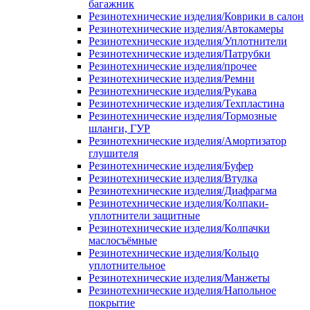
багажник
Резинотехнические изделия/Коврики в салон
Резинотехнические изделия/Автокамеры
Резинотехнические изделия/Уплотнители
Резинотехнические изделия/Патрубки
Резинотехнические изделия/прочее
Резинотехнические изделия/Ремни
Резинотехнические изделия/Рукава
Резинотехнические изделия/Техпластина
Резинотехнические изделия/Тормозные
шланги, ГУР
Резинотехнические изделия/Амортизатор
глушителя
Резинотехнические изделия/Буфер
Резинотехнические изделия/Втулка
Резинотехнические изделия/Диафрагма
Резинотехнические изделия/Колпаки-
уплотнители защитные
Резинотехнические изделия/Колпачки
маслосъёмные
Резинотехнические изделия/Кольцо
уплотнительное
Резинотехнические изделия/Манжеты
Резинотехнические изделия/Напольное
покрытие