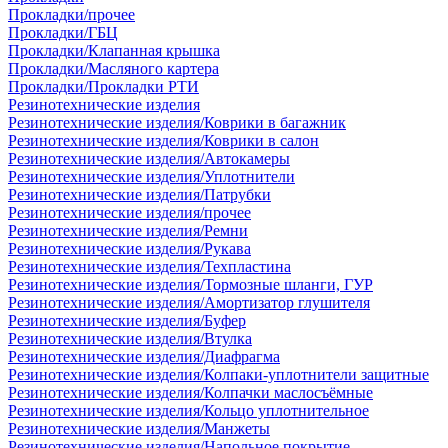
Прокладки/прочее
Прокладки/ГБЦ
Прокладки/Клапанная крышка
Прокладки/Масляного картера
Прокладки/Прокладки РТИ
Резинотехнические изделия
Резинотехнические изделия/Коврики в багажник
Резинотехнические изделия/Коврики в салон
Резинотехнические изделия/Автокамеры
Резинотехнические изделия/Уплотнители
Резинотехнические изделия/Патрубки
Резинотехнические изделия/прочее
Резинотехнические изделия/Ремни
Резинотехнические изделия/Рукава
Резинотехнические изделия/Техпластина
Резинотехнические изделия/Тормозные шланги, ГУР
Резинотехнические изделия/Амортизатор глушителя
Резинотехнические изделия/Буфер
Резинотехнические изделия/Втулка
Резинотехнические изделия/Диафрагма
Резинотехнические изделия/Колпаки-уплотнители защитные
Резинотехнические изделия/Колпачки маслосъёмные
Резинотехнические изделия/Кольцо уплотнительное
Резинотехнические изделия/Манжеты
Резинотехнические изделия/Напольное покрытие