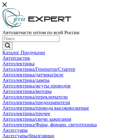
Автозапчасти оптом по всей России
Каталог Продукции
Автопластик
Автоэлектрика
Автоэлектрика/Генератор/Стартер
Автоэлектрика/датчики/реле
Автоэлектрика/лампы
Автоэлектрика/жгуты проводов
Автоэлектрика/моторы
Автоэлектрика/переключатели
Автоэлектрика/предохранители
Автоэлектрика/провода высоковольтные
Автоэлектрика/прочее
Автоэлектрика/свечи зажигания
Автоэлектрика/Фары, фонари. светотехника
Аксессуары
Аксессуары/брызговики