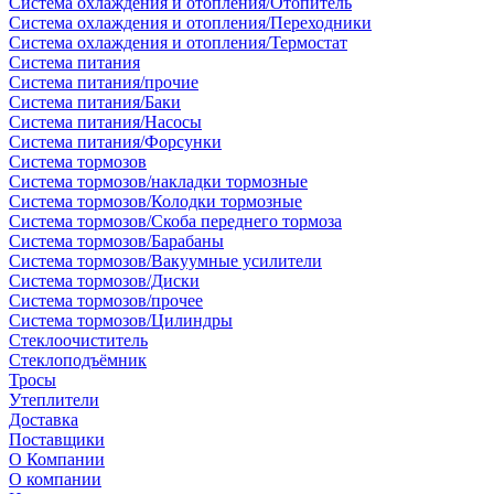
Система охлаждения и отопления/Отопитель
Система охлаждения и отопления/Переходники
Система охлаждения и отопления/Термостат
Система питания
Система питания/прочие
Система питания/Баки
Система питания/Насосы
Система питания/Форсунки
Система тормозов
Система тормозов/накладки тормозные
Система тормозов/Колодки тормозные
Система тормозов/Скоба переднего тормоза
Система тормозов/Барабаны
Система тормозов/Вакуумные усилители
Система тормозов/Диски
Система тормозов/прочее
Система тормозов/Цилиндры
Стеклоочиститель
Стеклоподъёмник
Тросы
Утеплители
Доставка
Поставщики
О Компании
О компании