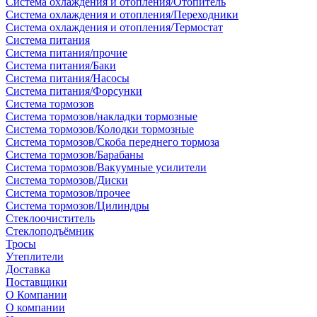
Система охлаждения и отопления/Отопитель
Система охлаждения и отопления/Переходники
Система охлаждения и отопления/Термостат
Система питания
Система питания/прочие
Система питания/Баки
Система питания/Насосы
Система питания/Форсунки
Система тормозов
Система тормозов/накладки тормозные
Система тормозов/Колодки тормозные
Система тормозов/Скоба переднего тормоза
Система тормозов/Барабаны
Система тормозов/Вакуумные усилители
Система тормозов/Диски
Система тормозов/прочее
Система тормозов/Цилиндры
Стеклоочиститель
Стеклоподъёмник
Тросы
Утеплители
Доставка
Поставщики
О Компании
О компании