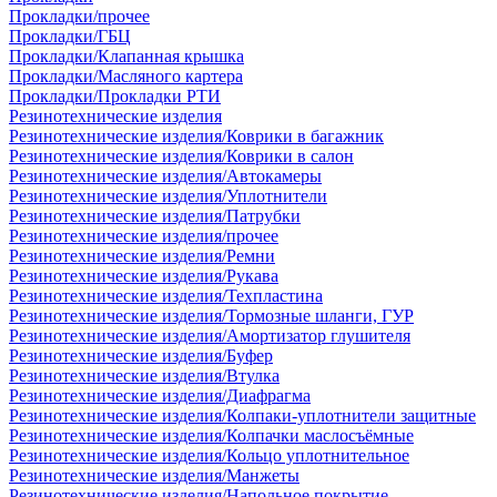
Прокладки/прочее
Прокладки/ГБЦ
Прокладки/Клапанная крышка
Прокладки/Масляного картера
Прокладки/Прокладки РТИ
Резинотехнические изделия
Резинотехнические изделия/Коврики в багажник
Резинотехнические изделия/Коврики в салон
Резинотехнические изделия/Автокамеры
Резинотехнические изделия/Уплотнители
Резинотехнические изделия/Патрубки
Резинотехнические изделия/прочее
Резинотехнические изделия/Ремни
Резинотехнические изделия/Рукава
Резинотехнические изделия/Техпластина
Резинотехнические изделия/Тормозные шланги, ГУР
Резинотехнические изделия/Амортизатор глушителя
Резинотехнические изделия/Буфер
Резинотехнические изделия/Втулка
Резинотехнические изделия/Диафрагма
Резинотехнические изделия/Колпаки-уплотнители защитные
Резинотехнические изделия/Колпачки маслосъёмные
Резинотехнические изделия/Кольцо уплотнительное
Резинотехнические изделия/Манжеты
Резинотехнические изделия/Напольное покрытие