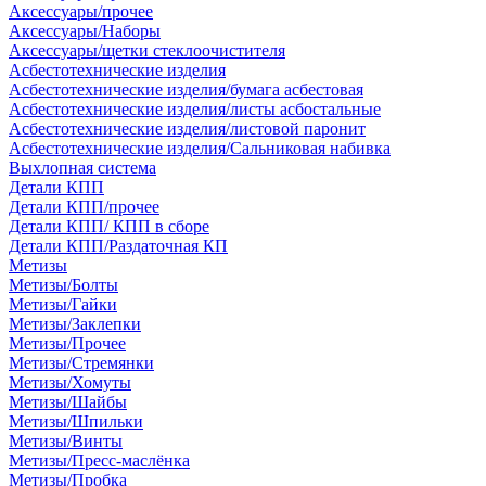
Аксессуары/прочее
Аксессуары/Наборы
Аксессуары/щетки стеклоочистителя
Асбестотехнические изделия
Асбестотехнические изделия/бумага асбестовая
Асбестотехнические изделия/листы асбостальные
Асбестотехнические изделия/листовой паронит
Асбестотехнические изделия/Сальниковая набивка
Выхлопная система
Детали КПП
Детали КПП/прочее
Детали КПП/ КПП в сборе
Детали КПП/Раздаточная КП
Метизы
Метизы/Болты
Метизы/Гайки
Метизы/Заклепки
Метизы/Прочее
Метизы/Стремянки
Метизы/Хомуты
Метизы/Шайбы
Метизы/Шпильки
Метизы/Винты
Метизы/Пресс-маслёнка
Метизы/Пробка