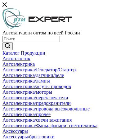
Автозапчасти оптом по всей России
Каталог Продукции
Автопластик
Автоэлектрика
Автоэлектрика/Генератор/Стартер
Автоэлектрика/датчики/реле
Автоэлектрика/лампы
Автоэлектрика/жгуты проводов
Автоэлектрика/моторы
Автоэлектрика/переключатели
Автоэлектрика/предохранители
Автоэлектрика/провода высоковольтные
Автоэлектрика/прочее
Автоэлектрика/свечи зажигания
Автоэлектрика/Фары, фонари. светотехника
Аксессуары
Аксессуары/брызговики