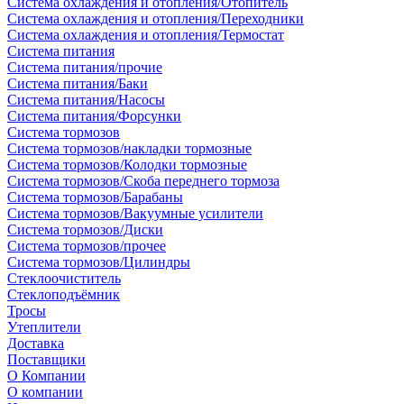
Система охлаждения и отопления/Отопитель
Система охлаждения и отопления/Переходники
Система охлаждения и отопления/Термостат
Система питания
Система питания/прочие
Система питания/Баки
Система питания/Насосы
Система питания/Форсунки
Система тормозов
Система тормозов/накладки тормозные
Система тормозов/Колодки тормозные
Система тормозов/Скоба переднего тормоза
Система тормозов/Барабаны
Система тормозов/Вакуумные усилители
Система тормозов/Диски
Система тормозов/прочее
Система тормозов/Цилиндры
Стеклоочиститель
Стеклоподъёмник
Тросы
Утеплители
Доставка
Поставщики
О Компании
О компании