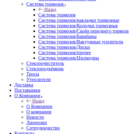
Система тормозов
Назад
Система тормозов
Система тормозов/накладки тормозные
Система тормозов/Колодки тормозные
Система тормозов/Скоба переднего тормоза
Система тормозов/Барабаны
Система тормозов/Вакуумные усилители
Система тормозов/Диски
Система тормозов/прочее
Система тормозов/Цилиндры
Стеклоочиститель
Стеклоподъёмник
Тросы
Утеплители
Доставка
Поставщики
О Компании
Назад
О Компании
О компании
Новости
Лицензии
Сотрудничество
Контакты