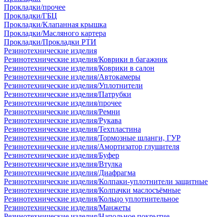
Прокладки/прочее
Прокладки/ГБЦ
Прокладки/Клапанная крышка
Прокладки/Масляного картера
Прокладки/Прокладки РТИ
Резинотехнические изделия
Резинотехнические изделия/Коврики в багажник
Резинотехнические изделия/Коврики в салон
Резинотехнические изделия/Автокамеры
Резинотехнические изделия/Уплотнители
Резинотехнические изделия/Патрубки
Резинотехнические изделия/прочее
Резинотехнические изделия/Ремни
Резинотехнические изделия/Рукава
Резинотехнические изделия/Техпластина
Резинотехнические изделия/Тормозные шланги, ГУР
Резинотехнические изделия/Амортизатор глушителя
Резинотехнические изделия/Буфер
Резинотехнические изделия/Втулка
Резинотехнические изделия/Диафрагма
Резинотехнические изделия/Колпаки-уплотнители защитные
Резинотехнические изделия/Колпачки маслосъёмные
Резинотехнические изделия/Кольцо уплотнительное
Резинотехнические изделия/Манжеты
Резинотехнические изделия/Напольное покрытие