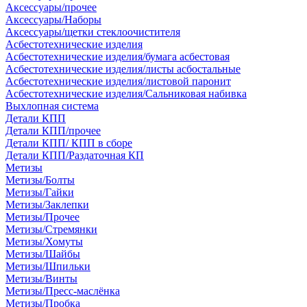
Аксессуары/прочее
Аксессуары/Наборы
Аксессуары/щетки стеклоочистителя
Асбестотехнические изделия
Асбестотехнические изделия/бумага асбестовая
Асбестотехнические изделия/листы асбостальные
Асбестотехнические изделия/листовой паронит
Асбестотехнические изделия/Сальниковая набивка
Выхлопная система
Детали КПП
Детали КПП/прочее
Детали КПП/ КПП в сборе
Детали КПП/Раздаточная КП
Метизы
Метизы/Болты
Метизы/Гайки
Метизы/Заклепки
Метизы/Прочее
Метизы/Стремянки
Метизы/Хомуты
Метизы/Шайбы
Метизы/Шпильки
Метизы/Винты
Метизы/Пресс-маслёнка
Метизы/Пробка