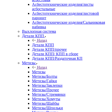
Асбестотехнические изделия/листы
асбостальные
Асбестотехнические изделия/листовой
паронит
Асбестотехнические изделия/Сальниковая
набивка
Выхлопная система
Детали КПП
Назад
Детали КПП
Детали КПП/прочее
Детали КПП/ КПП в сборе
Детали КПП/Раздаточная КП
Метизы
Назад
Метизы
Метизы/Болты
Метизы/Гайки
Метизы/Заклепки
Метизы/Прочее
Метизы/Стремянки
Метизы/Хомуты
Метизы/Шайбы
Метизы/Шпильки