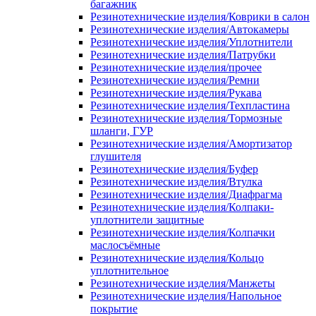
багажник
Резинотехнические изделия/Коврики в салон
Резинотехнические изделия/Автокамеры
Резинотехнические изделия/Уплотнители
Резинотехнические изделия/Патрубки
Резинотехнические изделия/прочее
Резинотехнические изделия/Ремни
Резинотехнические изделия/Рукава
Резинотехнические изделия/Техпластина
Резинотехнические изделия/Тормозные
шланги, ГУР
Резинотехнические изделия/Амортизатор
глушителя
Резинотехнические изделия/Буфер
Резинотехнические изделия/Втулка
Резинотехнические изделия/Диафрагма
Резинотехнические изделия/Колпаки-
уплотнители защитные
Резинотехнические изделия/Колпачки
маслосъёмные
Резинотехнические изделия/Кольцо
уплотнительное
Резинотехнические изделия/Манжеты
Резинотехнические изделия/Напольное
покрытие