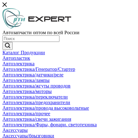
Автозапчасти оптом по всей России
Каталог Продукции
Автопластик
Автоэлектрика
Автоэлектрика/Генератор/Стартер
Автоэлектрика/датчики/реле
Автоэлектрика/лампы
Автоэлектрика/жгуты проводов
Автоэлектрика/моторы
Автоэлектрика/переключатели
Автоэлектрика/предохранители
Автоэлектрика/провода высоковольтные
Автоэлектрика/прочее
Автоэлектрика/свечи зажигания
Автоэлектрика/Фары, фонари. светотехника
Аксессуары
Аксессуары/брызговики