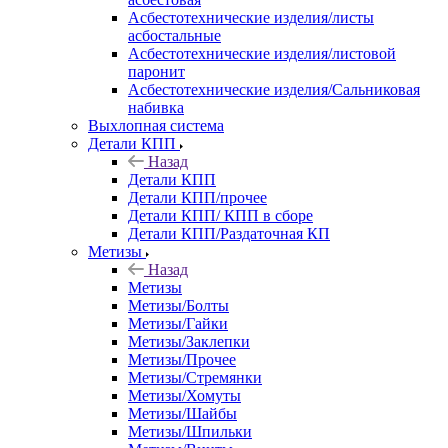
Асбестотехнические изделия/листы
асбостальные
Асбестотехнические изделия/листовой
паронит
Асбестотехнические изделия/Сальниковая
набивка
Выхлопная система
Детали КПП
Назад
Детали КПП
Детали КПП/прочее
Детали КПП/ КПП в сборе
Детали КПП/Раздаточная КП
Метизы
Назад
Метизы
Метизы/Болты
Метизы/Гайки
Метизы/Заклепки
Метизы/Прочее
Метизы/Стремянки
Метизы/Хомуты
Метизы/Шайбы
Метизы/Шпильки