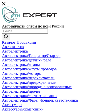
Автозапчасти оптом по всей России
Каталог Продукции
Автопластик
Автоэлектрика
Автоэлектрика/Генератор/Стартер
Автоэлектрика/датчики/реле
Автоэлектрика/лампы
Автоэлектрика/жгуты проводов
Автоэлектрика/моторы
Автоэлектрика/переключатели
Автоэлектрика/предохранители
Автоэлектрика/провода высоковольтные
Автоэлектрика/прочее
Автоэлектрика/свечи зажигания
Автоэлектрика/Фары, фонари. светотехника
Аксессуары
Аксессуары/брызговики