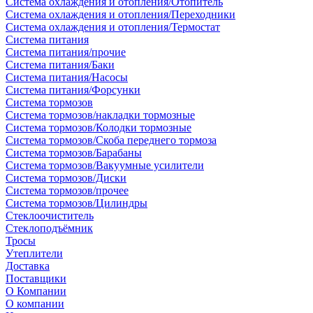
Система охлаждения и отопления/Отопитель
Система охлаждения и отопления/Переходники
Система охлаждения и отопления/Термостат
Система питания
Система питания/прочие
Система питания/Баки
Система питания/Насосы
Система питания/Форсунки
Система тормозов
Система тормозов/накладки тормозные
Система тормозов/Колодки тормозные
Система тормозов/Скоба переднего тормоза
Система тормозов/Барабаны
Система тормозов/Вакуумные усилители
Система тормозов/Диски
Система тормозов/прочее
Система тормозов/Цилиндры
Стеклоочиститель
Стеклоподъёмник
Тросы
Утеплители
Доставка
Поставщики
О Компании
О компании