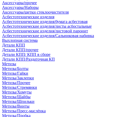
Аксессуары/прочее
Аксессуары/Наборы
Аксессуары/щетки стеклоочистителя
Асбестотехнические изделия
Асбестотехнические изделия/бумага асбестовая
Асбестотехнические изделия/листы асбостальные
Асбестотехнические изделия/листовой паронит
Асбестотехнические изделия/Сальниковая набивка
Выхлопная система
Детали КПП
Детали КПП/прочее
Детали КПП/ КПП в сборе
Детали КПП/Раздаточная КП
Метизы
Метизы/Болты
Метизы/Гайки
Метизы/Заклепки
Метизы/Прочее
Метизы/Стремянки
Метизы/Хомуты
Метизы/Шайбы
Метизы/Шпильки
Метизы/Винты
Метизы/Пресс-маслёнка
Метизы/Пробка