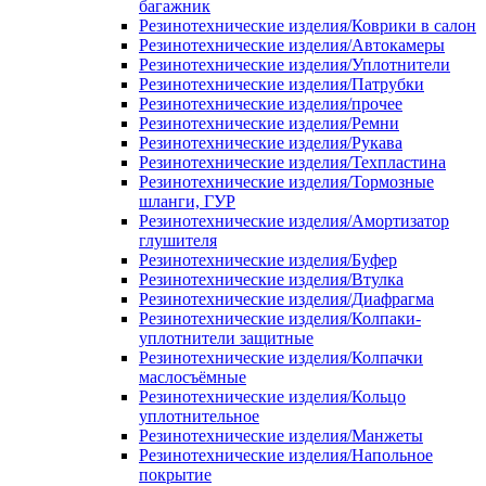
багажник
Резинотехнические изделия/Коврики в салон
Резинотехнические изделия/Автокамеры
Резинотехнические изделия/Уплотнители
Резинотехнические изделия/Патрубки
Резинотехнические изделия/прочее
Резинотехнические изделия/Ремни
Резинотехнические изделия/Рукава
Резинотехнические изделия/Техпластина
Резинотехнические изделия/Тормозные
шланги, ГУР
Резинотехнические изделия/Амортизатор
глушителя
Резинотехнические изделия/Буфер
Резинотехнические изделия/Втулка
Резинотехнические изделия/Диафрагма
Резинотехнические изделия/Колпаки-
уплотнители защитные
Резинотехнические изделия/Колпачки
маслосъёмные
Резинотехнические изделия/Кольцо
уплотнительное
Резинотехнические изделия/Манжеты
Резинотехнические изделия/Напольное
покрытие