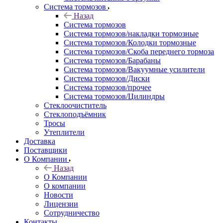
Система тормозов
Назад
Система тормозов
Система тормозов/накладки тормозные
Система тормозов/Колодки тормозные
Система тормозов/Скоба переднего тормоза
Система тормозов/Барабаны
Система тормозов/Вакуумные усилители
Система тормозов/Диски
Система тормозов/прочее
Система тормозов/Цилиндры
Стеклоочиститель
Стеклоподъёмник
Тросы
Утеплители
Доставка
Поставщики
О Компании
Назад
О Компании
О компании
Новости
Лицензии
Сотрудничество
Контакты