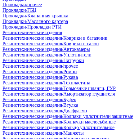
Прокладки/прочее
Прокладки/ГБЦ
Прокладки/Клапанная крышка
Прокладки/Масляного картера
Прокладки/Прокладки РТИ
Резинотехнические изделия
Резинотехнические изделия/Коврики в багажник
Резинотехнические изделия/Коврики в салон
Резинотехнические изделия/Автокамеры
Резинотехнические изделия/Уплотнители
Резинотехнические изделия/Патрубки
Резинотехнические изделия/прочее
Резинотехнические изделия/Ремни
Резинотехнические изделия/Рукава
Резинотехнические изделия/Техпластина
Резинотехнические изделия/Тормозные шланги, ГУР
Резинотехнические изделия/Амортизатор глушителя
Резинотехнические изделия/Буфер
Резинотехнические изделия/Втулка
Резинотехнические изделия/Диафрагма
Резинотехнические изделия/Колпаки-уплотнители защитные
Резинотехнические изделия/Колпачки маслосъёмные
Резинотехнические изделия/Кольцо уплотнительное
Резинотехнические изделия/Манжеты
Резинотехнические изделия/Напольное покрытие